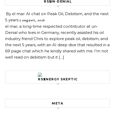
UN-DENIAL
By el mar: AI chat on Peak Oil, Debitism, and the next
5 years
2 augusti, 2026
el mar, a long-time respected contributor at un-
Denial who lives in Germany, recently assisted his oil
industry friend Chris to explore peak oil, debitism, and
the next 5 years, with an AI deep dive that resulted in a
69 page chat which he kindly shared with me. I’m not
well read on debitism but it […]
ENERGY SKEPTIC
META