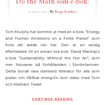
Do the Math som e-bok.
19 mars, 2021
- By
Bengt Randers
Tom Murphy har kommit ut med en e-bok, ”Energy
and Human Ambitions on a Finite Planet” som
finns att ladda ner här. Den är en värdig
efterträdare till en annan bra bok. David MacKay’s
e-bok ”Sustainability: Without the Hot Air”, som
mer fokuserar på förhållanden i Storbritannien.
Detta borde vara standard litteratur för alla som
pratar om hållbar energi.En kort video med Tom
och Abstract: Tweet
CONTINUE READING