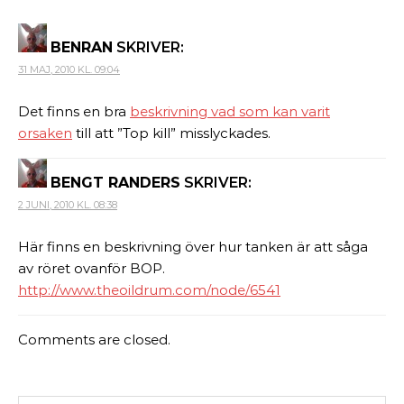
BENRAN
SKRIVER:
31 MAJ, 2010 KL. 09:04
Det finns en bra
beskrivning vad som kan varit
orsaken
till att ”Top kill” misslyckades.
BENGT RANDERS
SKRIVER:
2 JUNI, 2010 KL. 08:38
Här finns en beskrivning över hur tanken är att såga
av röret ovanför BOP.
http://www.theoildrum.com/node/6541
Comments are closed.