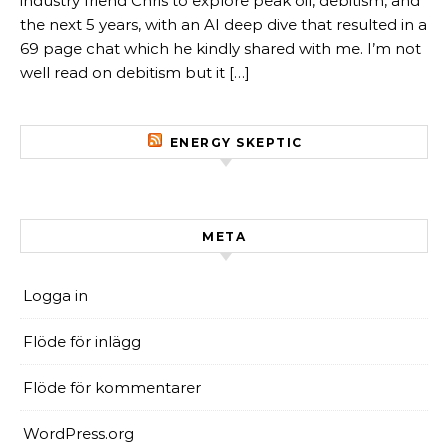
industry friend Chris to explore peak oil, debitism, and
the next 5 years, with an AI deep dive that resulted in a
69 page chat which he kindly shared with me. I’m not
well read on debitism but it […]
ENERGY SKEPTIC
META
Logga in
Flöde för inlägg
Flöde för kommentarer
WordPress.org