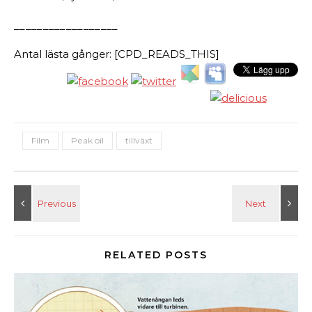
__________________
Antal lästa gånger: [CPD_READS_THIS]
Film
Peak oil
tillväxt
RELATED POSTS