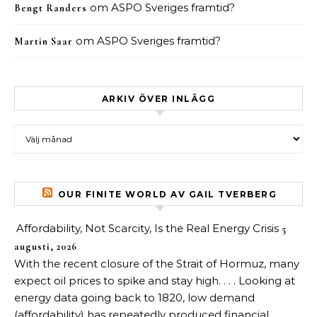
om
ASPO Sveriges framtid?
Bengt Randers
om
ASPO Sveriges framtid?
Martin Saar
ARKIV ÖVER INLÄGG
Arkiv över inlägg
OUR FINITE WORLD AV GAIL TVERBERG
Affordability, Not Scarcity, Is the Real Energy Crisis
5
augusti, 2026
With the recent closure of the Strait of Hormuz, many
expect oil prices to spike and stay high. . . . Looking at
energy data going back to 1820, low demand
(affordability) has repeatedly produced financial