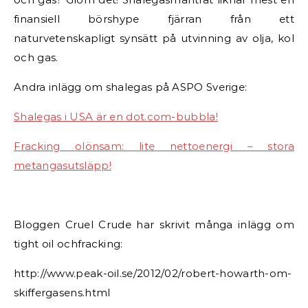
finansiell börshype fjärran från ett
naturvetenskapligt synsätt på utvinning av olja, kol
och gas.
Andra inlägg om shalegas på ASPO Sverige:
Shalegas i USA är en dot.com-bubbla!
Fracking olönsam: lite nettoenergi – stora
metangasutsläpp!
Bloggen Cruel Crude har skrivit många inlägg om
tight oil ochfracking:
http://www.peak-oil.se/2012/02/robert-howarth-om-
skiffergasens.html