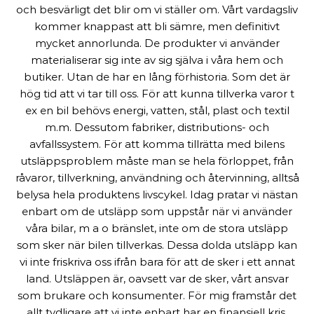
och besvärligt det blir om vi ställer om. Vårt vardagsliv
kommer knappast att bli sämre, men definitivt
mycket annorlunda. De produkter vi använder
materialiserar sig inte av sig själva i våra hem och
butiker. Utan de har en lång förhistoria. Som det är
hög tid att vi tar till oss. För att kunna tillverka varor t
ex en bil behövs energi, vatten, stål, plast och textil
m.m. Dessutom fabriker, distributions- och
avfallssystem. För att komma tillrätta med bilens
utsläppsproblem måste man se hela förloppet, från
råvaror, tillverkning, användning och återvinning, alltså
belysa hela produktens livscykel. Idag pratar vi nästan
enbart om de utsläpp som uppstår när vi använder
våra bilar, m a o bränslet, inte om de stora utsläpp
som sker när bilen tillverkas. Dessa dolda utsläpp kan
vi inte friskriva oss ifrån bara för att de sker i ett annat
land. Utsläppen är, oavsett var de sker, vårt ansvar
som brukare och konsumenter. För mig framstår det
allt tydligare att vi inte enbart har en finansiell kris.