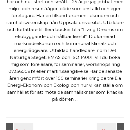
här och nu i stort och smått. I 25 år jar jag jobbat med
miljö- och resursfrågor, både som anställd och egen
företagare. Har en filkand-examen i ekonomi och
samhällsvetenskap från Uppsala universitet. Utbildare
och författare till flera böcker bl a ”Living Dreams om
ekobyggande och hållbar livsstil”. Diplomerad
marknadsekonom och kommunal klimat- och
energirådgivare. Utbildad handledare inom Det
Naturliga Steget, EMAS och ISO 14001. Vill du boka
mig som föreläsare, för seminarier, workshops ring
0735600819 eller martin.saar@live.se Har de senaste
åren genomfört över 100 seminarier kring de tre E.a
Energi-Ekonomi och Ekologi och hur vi kan ställa om
samhället för att möta de samhällskriser som knacka
på dörren ....