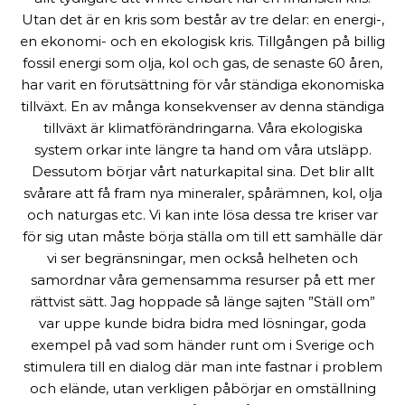
Utan det är en kris som består av tre delar: en energi-,
en ekonomi- och en ekologisk kris. Tillgången på billig
fossil energi som olja, kol och gas, de senaste 60 åren,
har varit en förutsättning för vår ständiga ekonomiska
tillväxt. En av många konsekvenser av denna ständiga
tillväxt är klimatförändringarna. Våra ekologiska
system orkar inte längre ta hand om våra utsläpp.
Dessutom börjar vårt naturkapital sina. Det blir allt
svårare att få fram nya mineraler, spårämnen, kol, olja
och naturgas etc. Vi kan inte lösa dessa tre kriser var
för sig utan måste börja ställa om till ett samhälle där
vi ser begränsningar, men också helheten och
samordnar våra gemensamma resurser på ett mer
rättvist sätt. Jag hoppade så länge sajten ”Ställ om”
var uppe kunde bidra bidra med lösningar, goda
exempel på vad som händer runt om i Sverige och
stimulera till en dialog där man inte fastnar i problem
och elände, utan verkligen påbörjar en omställning