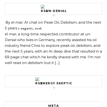
UN-DENIAL
By el mar: AI chat on Peak Oil, Debitism, and the next
5 years
2 augusti, 2026
el mar, a long-time respected contributor at un-
Denial who lives in Germany, recently assisted his oil
industry friend Chris to explore peak oil, debitism, and
the next 5 years, with an AI deep dive that resulted in a
69 page chat which he kindly shared with me. I’m not
well read on debitism but it […]
ENERGY SKEPTIC
META