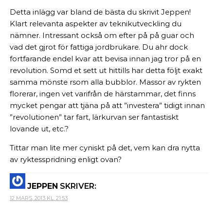
Detta inlägg var bland de bästa du skrivit Jeppen!
Klart relevanta aspekter av teknikutveckling du
nämner. Intressant också om efter på på guar och
vad det gjrot för fattiga jordbrukare. Du ahr dock
fortfarande endel kvar att bevisa innan jag tror på en
revolution. Somd et sett ut hittills har detta följt exakt
samma mönste rsom alla bubblor. Massor av rykten
florerar, ingen vet varifrån de härstammar, det finns
mycket pengar att tjäna på att ”investera” tidigt innan
”revolutionen” tar fart, lärkurvan ser fantastiskt
lovande ut, etc.?
Tittar man lite mer cyniskt på det, vem kan dra nytta
av ryktesspridning enligt ovan?
JEPPEN
SKRIVER:
12 MARS, 2013 KL. 21:53