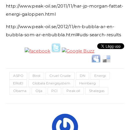
http://www.peak-oil.se/2011/11/har-jp-morgan-fattat-
energi-galoppen.html
http://www.peak-oil.se/2012/11/en-bubbla-ar-en-
bubbla-som-ar-enbubbla.html#uds-search-results
ASPO
Birol
Cruel Crude
DN
Energi
ERoEI
Globala Energisystem
Heinberg
Obama
Olja
PCI
Peak oil
Shalegas