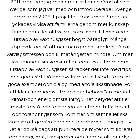
2011 arbetade jag med organisationen Omställning
Sverige, som jag var med och introducerade i Sverige
sommaren 2008. I projektet Konsumera Smartare
lyckades vi visa att familjerna genom mer kunskap
kunde göra fler aktiva val, som ledde till minskade
utsläpp av växthusgaser högst påtagligt. Många
upplevde också att när man gör nåt konkret så blir
vardagsstressen och klimatångesten mindre. Om man
ska förändra sin konsumtion och livsstil för mindre
utsläpp av växthusgaser, så räcker det inte med tips
och goda råd. Då behövs framför allt stöd i form av
goda exempel och dialog med andra likasinnade. För
att klara framtidens utmaningar behövs ”en mental
klimat-och energiomställning”. Det betyder att fler
måste förstå och förbereda sig inför de tuffa beslut
och förändringar som kommer om samhället ska
klara av att ge våra barn och barnbarn ett drägligt liv.
Det är också dags att punktera de myter som florerar
om energi, mat, transporter och framför allt hur dyrt