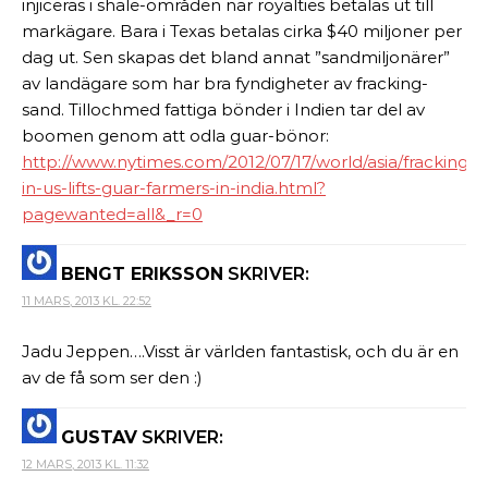
injiceras i shale-områden när royalties betalas ut till
markägare. Bara i Texas betalas cirka $40 miljoner per
dag ut. Sen skapas det bland annat ”sandmiljonärer”
av landägare som har bra fyndigheter av fracking-
sand. Tillochmed fattiga bönder i Indien tar del av
boomen genom att odla guar-bönor:
http://www.nytimes.com/2012/07/17/world/asia/fracking-
in-us-lifts-guar-farmers-in-india.html?
pagewanted=all&_r=0
BENGT ERIKSSON
SKRIVER:
11 MARS, 2013 KL. 22:52
Jadu Jeppen….Visst är världen fantastisk, och du är en
av de få som ser den :)
GUSTAV
SKRIVER:
12 MARS, 2013 KL. 11:32