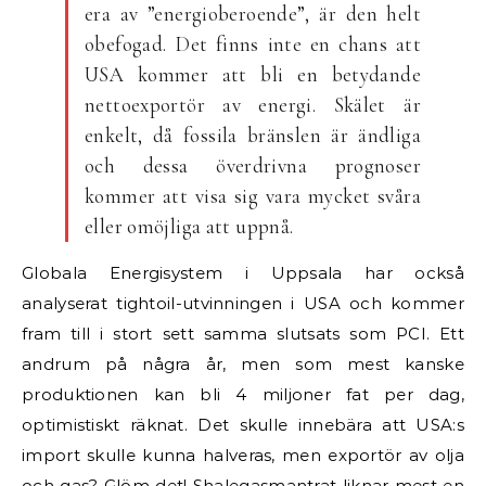
era av ”energioberoende”, är den helt
obefogad. Det finns inte en chans att
USA kommer att bli en betydande
nettoexportör av energi. Skälet är
enkelt, då fossila bränslen är ändliga
och dessa överdrivna prognoser
kommer att visa sig vara mycket svåra
eller omöjliga att uppnå.
Globala Energisystem i Uppsala har också
analyserat tightoil-utvinningen i USA och kommer
fram till i stort sett samma slutsats som PCI. Ett
andrum på några år, men som mest kanske
produktionen kan bli 4 miljoner fat per dag,
optimistiskt räknat. Det skulle innebära att USA:s
import skulle kunna halveras, men exportör av olja
och gas? Glöm det! Shalegasmantrat liknar mest en