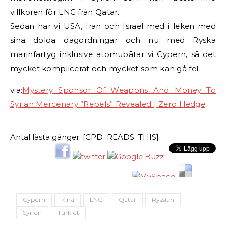
villkoren för LNG från Qatar.
Sedan har vi USA, Iran och Israel med i leken med
sina dolda dagordningar och nu med Ryska
marinfartyg inklusive atomubåtar vi Cypern, så det
mycket komplicerat och mycket som kan gå fel.
via:
Mystery Sponsor Of Weapons And Money To
Syrian Mercenary ”Rebels” Revealed | Zero Hedge
.
__________________
Antal lästa gånger: [CPD_READS_THIS]
Cypern
Kina
LNG
Qatar
Rysslan
Syrien
Turkiet