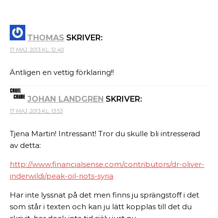
THOMAS
SKRIVER:
17 MAJ, 2013 KL. 12:40
Äntligen en vettig förklaring!!
JOHAN LANDGREN
SKRIVER:
17 MAJ, 2013 KL. 13:53
Tjena Martin! Intressant! Tror du skulle bli intresserad
av detta:
http://www.financialsense.com/contributors/dr-oliver-
inderwildi/peak-oil-riots-syria
Har inte lyssnat på det men finns ju sprängstoff i det
som står i texten och kan ju lätt kopplas till det du