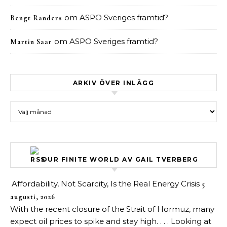
om
ASPO Sveriges framtid?
Bengt Randers
om
ASPO Sveriges framtid?
Martin Saar
ARKIV ÖVER INLÄGG
Arkiv över inlägg
OUR FINITE WORLD AV GAIL TVERBERG
Affordability, Not Scarcity, Is the Real Energy Crisis
5
augusti, 2026
With the recent closure of the Strait of Hormuz, many
expect oil prices to spike and stay high. . . . Looking at