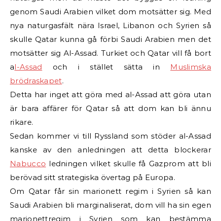
genom Saudi Arabien vilket dom motsätter sig. Med
nya naturgasfält nära Israel, Libanon och Syrien så
skulle Qatar kunna gå förbi Saudi Arabien men det
motsätter sig Al-Assad. Turkiet och Qatar vill få bort
a
l-Assad
och i stället sätta in
Muslimska
brödraskapet
.
Detta har inget att göra med al-Assad att göra utan
är bara affärer för Qatar så att dom kan bli ännu
rikare.
Sedan kommer vi till Ryssland som stöder al-Assad
kanske av den anledningen att detta blockerar
Nabucco
ledningen vilket skulle få Gazprom att bli
berövad sitt strategiska övertag på Europa.
Om Qatar får sin marionett regim i Syrien så kan
Saudi Arabien bli marginaliserat, dom vill ha sin egen
marionettregim i Syrien som kan bestämma