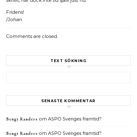
skrivit, har dock inte tid själv just nu.
Fridens!
/Johan
Comments are closed.
TEXT SÖKNING
Sök efter:
SENASTE KOMMENTAR
om
ASPO Sveriges framtid?
Bengt Randers
om
ASPO Sveriges framtid?
Bengt Randers