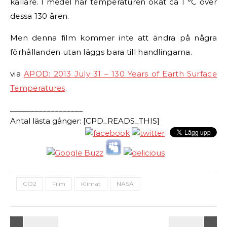
kallare. I medel har temperaturen ökat ca 1 °C över
dessa 130 åren.
Men denna film kommer inte att ändra på några
förhållanden utan läggs bara till handlingarna.
via
APOD: 2013 July 31 – 130 Years of Earth Surface
Temperatures
.
__________________
Antal lästa gånger: [CPD_READS_THIS]
CO2
Film
Klimat
NASA