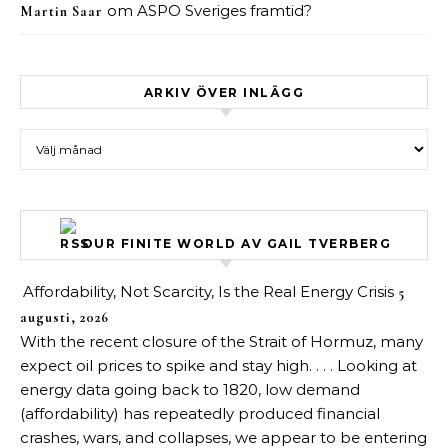
om
ASPO Sveriges framtid?
Martin Saar
ARKIV ÖVER INLÄGG
Arkiv över inlägg
OUR FINITE WORLD AV GAIL TVERBERG
Affordability, Not Scarcity, Is the Real Energy Crisis
5
augusti, 2026
With the recent closure of the Strait of Hormuz, many
expect oil prices to spike and stay high. . . . Looking at
energy data going back to 1820, low demand
(affordability) has repeatedly produced financial
crashes, wars, and collapses, we appear to be entering