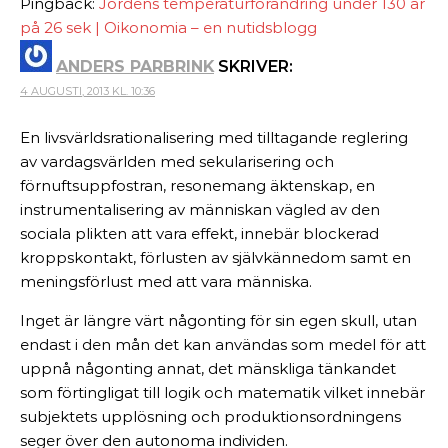
Pingback:
Jordens temperaturförändring under 130 år
på 26 sek | Oikonomia – en nutidsblogg
ANDERS PARBRINK
SKRIVER:
4 AUGUSTI, 2013 KL. 10:36
En livsvärldsrationalisering med tilltagande reglering
av vardagsvärlden med sekularisering och
förnuftsuppfostran, resonemang äktenskap, en
instrumentalisering av människan vägled av den
sociala plikten att vara effekt, innebär blockerad
kroppskontakt, förlusten av självkännedom samt en
meningsförlust med att vara människa.
Inget är längre värt någonting för sin egen skull, utan
endast i den mån det kan användas som medel för att
uppnå någonting annat, det mänskliga tänkandet
som förtingligat till logik och matematik vilket innebär
subjektets upplösning och produktionsordningens
seger över den autonoma individen.