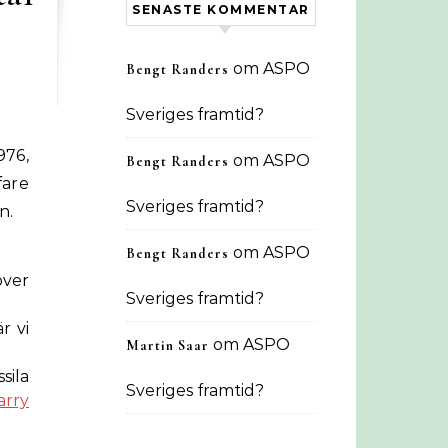
SENASTE KOMMENTAR
om
ASPO
Bengt Randers
Sveriges framtid?
976,
om
ASPO
Bengt Randers
are
Sveriges framtid?
n.
om
ASPO
Bengt Randers
över
Sveriges framtid?
r vi
om
ASPO
Martin Saar
sila
Sveriges framtid?
arry