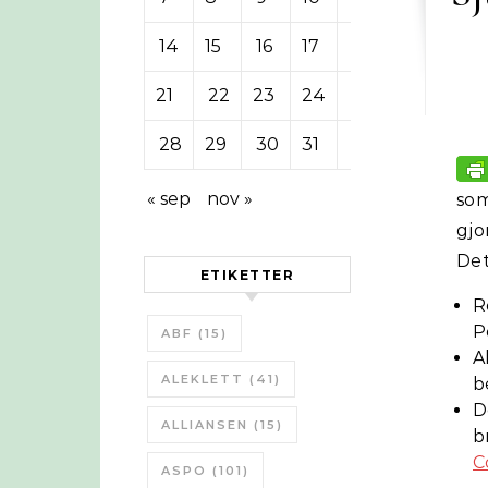
14
15
16
17
18
19
20
21
22
23
24
25
26
27
28
29
30
31
« sep
nov »
so
gjo
Det
ETIKETTER
R
P
ABF
(15)
A
ALEKLETT
(41)
b
D
ALLIANSEN
(15)
b
C
ASPO
(101)