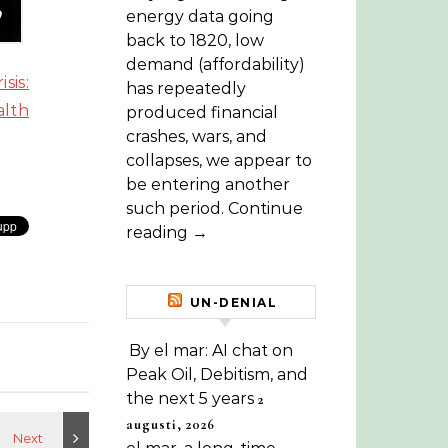
energy data going
back to 1820, low
demand (affordability)
sis:
has repeatedly
alth
produced financial
crashes, wars, and
collapses, we appear to
be entering another
such period. Continue
reading →
UN-DENIAL
By el mar: AI chat on
Peak Oil, Debitism, and
the next 5 years
2
augusti, 2026