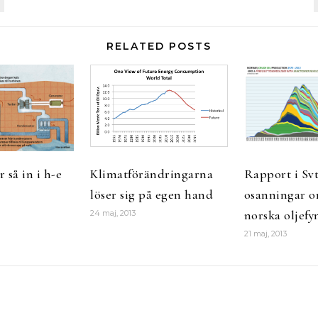
RELATED POSTS
 så in i h-e
Klimatförändringarna
Rapport i Svt
löser sig på egen hand
osanningar o
norska oljefy
24 maj, 2013
21 maj, 2013