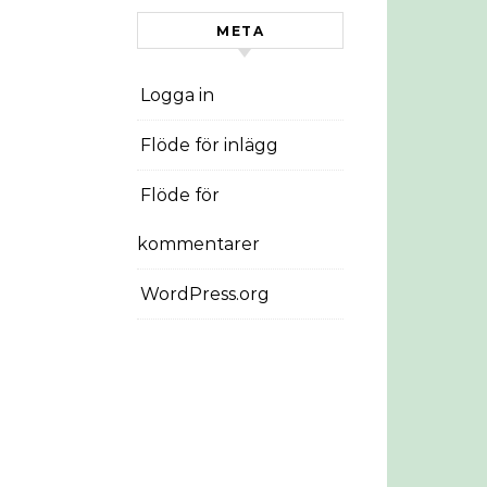
META
Logga in
Flöde för inlägg
Flöde för
kommentarer
WordPress.org