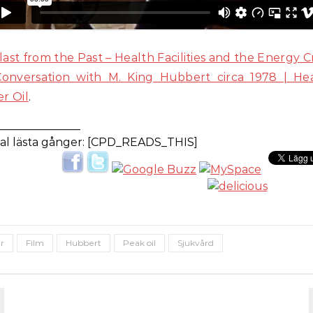
last from the Past – Health Facilities and the Energy Cri
onversation with M. King Hubbert circa 1978 | He
er Oil
.
_______________
al lästa gånger: [CPD_READS_THIS]
r
Film
Hubbert
Peak oil
Sjukvård