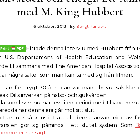
med M. King Hubbert
6 oktober, 2013
- By
Bengt Randers
Hittade denna intervju med Hubbert från 1
m U.S. Departement of Health Education and Welf
rde tillsammans med The American Hospital Associatio
 är några saker som man kan ta med sig från filmen.
edan för drygt 30 år sedan var man i huvudsak klar 
eak Oil’s inverkan på hälso- och sjukvården.
lla som lever nu har levt i en period med tillväxt men ä
eredda när denna era går mot sitt slut.
et är inte så konstigt att all denna användning av fos
ränslen gör sig påminda i ett slutet system. Som
B
ommoner har sagt
: