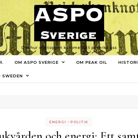
Om hur oljetoppen kommer att påverka oss
R.
OM ASPO SVERIGE
OM PEAK OIL
HISTOR
O SWEDEN
-
ENERGI
POLITIK
ukvården och energi: Ett sam