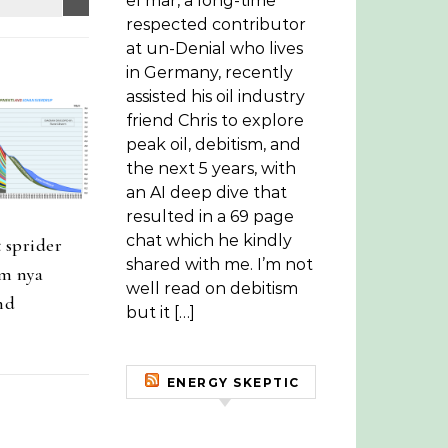
el mar, a long-time
respected contributor
at un-Denial who lives
in Germany, recently
assisted his oil industry
friend Chris to explore
peak oil, debitism, and
the next 5 years, with
an AI deep dive that
resulted in a 69 page
chat which he kindly
 sprider
shared with me. I’m not
m nya
well read on debitism
nd
but it […]
ENERGY SKEPTIC