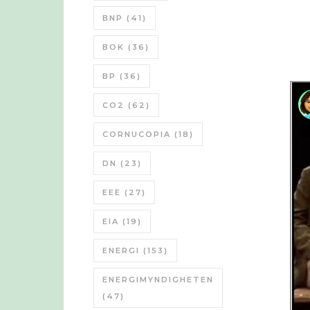
BNP
(41)
BOK
(36)
BP
(36)
CO2
(62)
CORNUCOPIA
(18)
DN
(23)
EEE
(27)
EIA
(19)
ENERGI
(153)
ENERGIMYNDIGHETEN
(47)