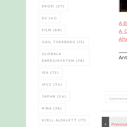
EROEI
(57)
EU
(41)
A B
FILM
(68)
A C
Aft
GAIL TVERBERG
(15)
___
GLOBALA
Ant
ENERGISYSTEM
(38)
IEA
(72)
IPCC
(34)
JAPAN
(24)
Commone
KINA
(36)
KJELL ALEKLETT
(17)