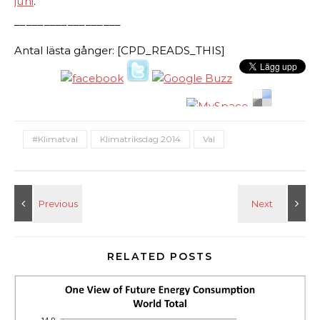
juni
.
__________________
Antal lästa gånger: [CPD_READS_THIS]
#Klimatval
Klimatriksdag 2014
Val
RELATED POSTS