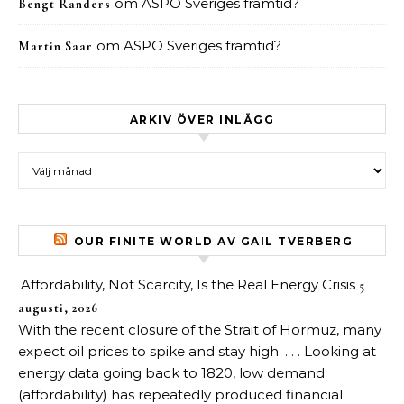
om
ASPO Sveriges framtid?
Bengt Randers
om
ASPO Sveriges framtid?
Martin Saar
ARKIV ÖVER INLÄGG
Arkiv över inlägg
OUR FINITE WORLD AV GAIL TVERBERG
Affordability, Not Scarcity, Is the Real Energy Crisis
5
augusti, 2026
With the recent closure of the Strait of Hormuz, many
expect oil prices to spike and stay high. . . . Looking at
energy data going back to 1820, low demand
(affordability) has repeatedly produced financial