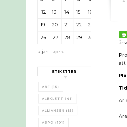
12
13
14
15
16
17
18
19
20
21
22
23
24
25
26
27
28
29
30
31
års
« jan
apr »
Pro
att
ETIKETTER
Pla
ABF
(15)
Ti
ALEKLETT
(41)
Är 
ALLIANSEN
(15)
Äre
ASPO
(101)