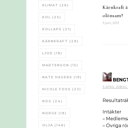
KLIMAT
(26)
Kärnkraft är
olönsam!
KOL
(25)
5 juni, 2013
KOLLAPS
(21)
KÄRNKRAFT
(29)
LJUD
(19)
MARTENSON
(15)
NATE HAGENS
(19)
BENG
5 APRIL, 2018 KL.
NICOLE FOSS
(23)
Resultaträ
NOG
(24)
Intäkter
NORGE
(19)
– Medlemsa
– Övriga rö
OLJA
(146)