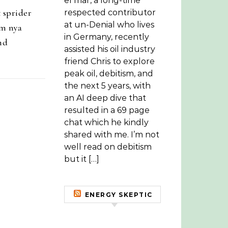
el mar, a long-time
 sprider
respected contributor
at un-Denial who lives
m nya
in Germany, recently
nd
assisted his oil industry
friend Chris to explore
peak oil, debitism, and
the next 5 years, with
an AI deep dive that
resulted in a 69 page
chat which he kindly
shared with me. I’m not
well read on debitism
but it […]
ENERGY SKEPTIC