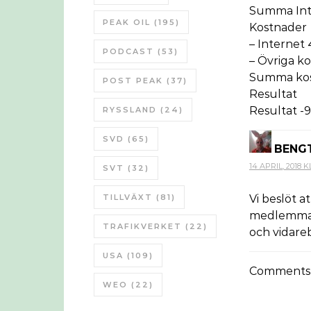
Summa Int
PEAK OIL
(195)
Kostnader
– Internet
PODCAST
(53)
– Övriga ko
Summa kos
POST PEAK
(37)
Resultat
Resultat -
RYSSLAND
(24)
SVD
(65)
BENG
14 APRIL, 2018 KL
SVT
(32)
TILLVÄXT
(81)
Vi beslöt a
medlemmar. 
TRAFIKVERKET
(22)
och vidareb
USA
(109)
Comments a
WEO
(22)