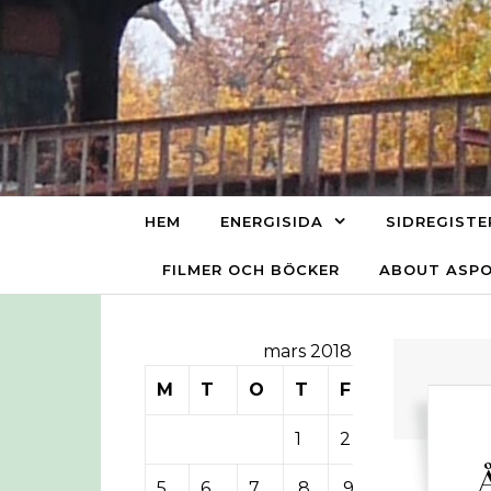
Skip to content
HEM
ENERGISIDA
SIDREGISTE
FILMER OCH BÖCKER
ABOUT ASP
mars 2018
M
T
O
T
F
L
S
1
2
3
4
5
6
7
8
9
10
11