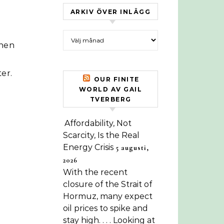
ARKIV ÖVER INLÄGG
Arkiv över inlägg
onen
ter.
OUR FINITE
WORLD AV GAIL
TVERBERG
Affordability, Not
Scarcity, Is the Real
Energy Crisis
5 augusti,
2026
With the recent
closure of the Strait of
Hormuz, many expect
oil prices to spike and
stay high. . . . Looking at