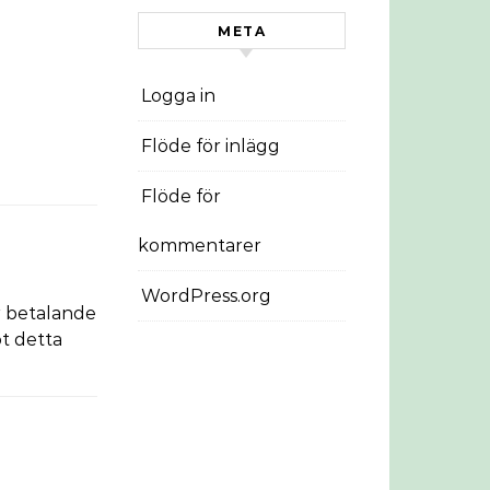
META
Logga in
Flöde för inlägg
Flöde för
kommentarer
WordPress.org
r betalande
ot detta