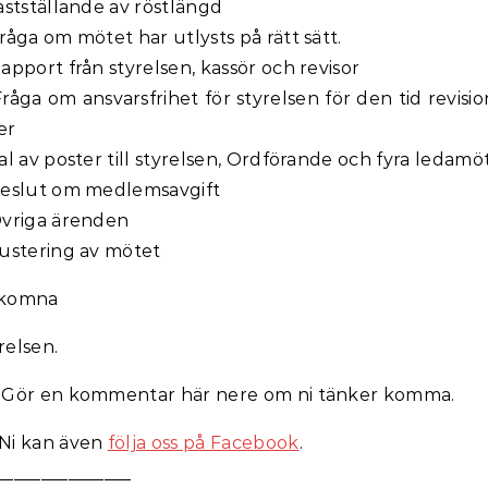
Fastställande av röstlängd
Fråga om mötet har utlysts på rätt sätt.
Rapport från styrelsen, kassör och revisor
Fråga om ansvarsfrihet för styrelsen för den tid revisi
er
Val av poster till styrelsen, Ordförande och fyra ledamö
Beslut om medlemsavgift
Övriga ärenden
Justering av mötet
lkomna
relsen.
 Gör en kommentar här nere om ni tänker komma.
Ni kan även
följa oss på Facebook
.
_______________