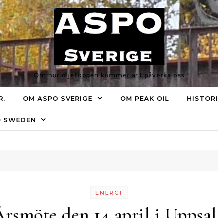
Om hur oljetoppen kommer att påverka oss
R.
OM ASPO SVERIGE
OM PEAK OIL
HISTOR
O SWEDEN
ENERGI
Årsmöte den 14 april i Uppsal