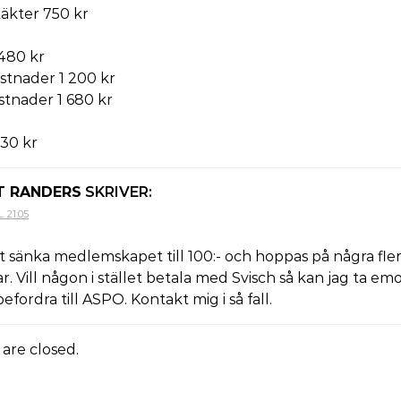
äkter 750 kr
 480 kr
stnader 1 200 kr
tnader 1 680 kr
930 kr
T RANDERS
SKRIVER:
. 21:05
tt sänka medlemskapet till 100:- och hoppas på några fle
Vill någon i stället betala med Svisch så kan jag ta em
efordra till ASPO. Kontakt mig i så fall.
re closed.