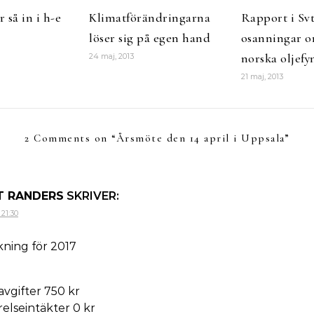
 så in i h-e
Klimatförändringarna
Rapport i Svt
löser sig på egen hand
osanningar o
norska oljefy
24 maj, 2013
21 maj, 2013
2 Comments on “
Årsmöte den 14 april i Uppsala
”
T RANDERS
SKRIVER:
 21:30
kning för 2017
vgifter 750 kr
relseintäkter 0 kr