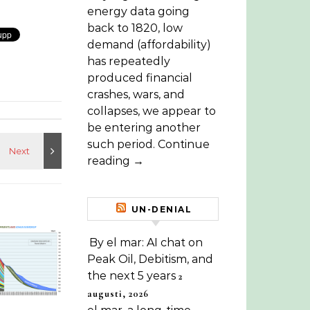
energy data going
back to 1820, low
demand (affordability)
has repeatedly
produced financial
crashes, wars, and
collapses, we appear to
be entering another
such period. Continue
reading →
UN-DENIAL
By el mar: AI chat on
Peak Oil, Debitism, and
the next 5 years
2
augusti, 2026