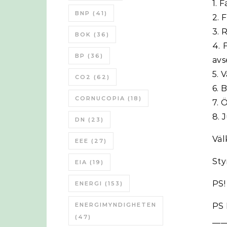
1. 
BNP
(41)
2. 
3. 
BOK
(36)
4. 
BP
(36)
avs
5. 
CO2
(62)
6. 
CORNUCOPIA
(18)
7. 
8. 
DN
(23)
Vä
EEE
(27)
Sty
EIA
(19)
PS!
ENERGI
(153)
ENERGIMYNDIGHETEN
PS 
(47)
___