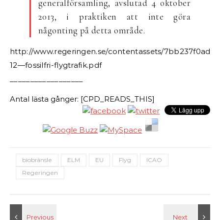
generalförsamling, avslutad 4 oktober
2013, i praktiken att inte göra
någonting på detta område.
http://www.regeringen.se/contentassets/7bb237f0adf
12—fossilfri-flygtrafik.pdf
__________________
Antal lästa gånger: [CPD_READS_THIS]
biobränsle
ELM
EU
Flyg
ICAO
Regeringen