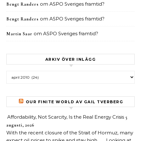
om
ASPO Sveriges framtid?
Bengt Randers
om
ASPO Sveriges framtid?
Bengt Randers
om
ASPO Sveriges framtid?
Martin Saar
ARKIV ÖVER INLÄGG
Arkiv över inlägg
OUR FINITE WORLD AV GAIL TVERBERG
Affordability, Not Scarcity, Is the Real Energy Crisis
5
augusti, 2026
With the recent closure of the Strait of Hormuz, many
expect oil prices to spike and stay high. . . . Looking at