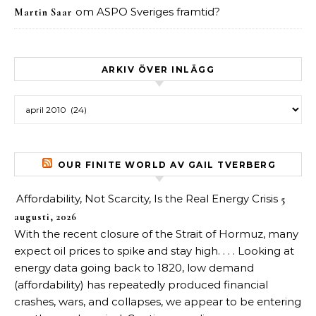
om
ASPO Sveriges framtid?
Martin Saar
ARKIV ÖVER INLÄGG
Arkiv över inlägg
OUR FINITE WORLD AV GAIL TVERBERG
Affordability, Not Scarcity, Is the Real Energy Crisis
5
augusti, 2026
With the recent closure of the Strait of Hormuz, many
expect oil prices to spike and stay high. . . . Looking at
energy data going back to 1820, low demand
(affordability) has repeatedly produced financial
crashes, wars, and collapses, we appear to be entering