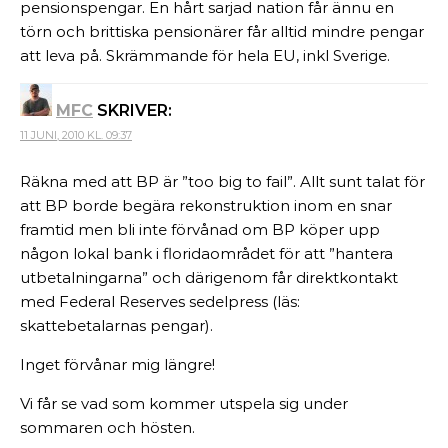
pensionspengar. En hårt sarjad nation får ännu en
törn och brittiska pensionärer får alltid mindre pengar
att leva på. Skrämmande för hela EU, inkl Sverige.
MFC
SKRIVER:
11 JUNI, 2010 KL. 09:37
Räkna med att BP är ”too big to fail”. Allt sunt talat för
att BP borde begära rekonstruktion inom en snar
framtid men bli inte förvånad om BP köper upp
någon lokal bank i floridaområdet för att ”hantera
utbetalningarna” och därigenom får direktkontakt
med Federal Reserves sedelpress (läs:
skattebetalarnas pengar).
Inget förvånar mig längre!
Vi får se vad som kommer utspela sig under
sommaren och hösten.