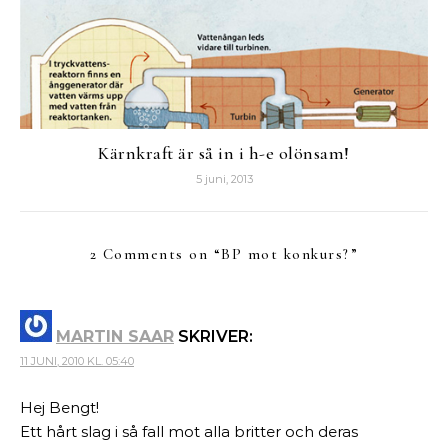
Kärnkraft är så in i h-e olönsam!
5 juni, 2013
2 Comments on “
BP mot konkurs?
”
MARTIN SAAR
SKRIVER:
11 JUNI, 2010 KL. 05:40
Hej Bengt!
Ett hårt slag i så fall mot alla britter och deras