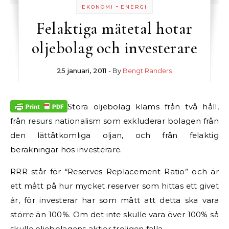
-
EKONOMI
ENERGI
Felaktiga mätetal hotar
oljebolag och investerare
25 januari, 2011
- By
Bengt Randers
Stora oljebolag kläms från två håll,
från resurs nationalism som exkluderar bolagen från
den lättåtkomliga oljan, och från felaktig
beräkningar hos investerare.
RRR står för “Reserves Replacement Ratio” och är
ett mått på hur mycket reserver som hittas ett givet
år, för investerar har som mått att detta ska vara
större än 100%. Om det inte skulle vara över 100% så
skulle oljebolagens aktier troligen falla.