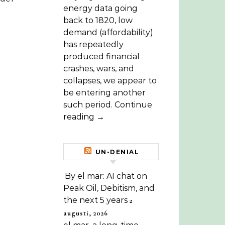
energy data going
back to 1820, low
demand (affordability)
has repeatedly
produced financial
crashes, wars, and
collapses, we appear to
be entering another
such period. Continue
reading →
UN-DENIAL
By el mar: AI chat on
Peak Oil, Debitism, and
the next 5 years
2
augusti, 2026