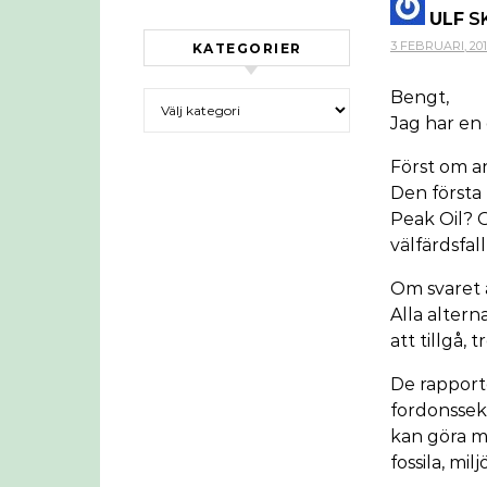
ULF
S
3 FEBRUARI, 2011
KATEGORIER
Bengt,
Kategorier
Jag har en 
Först om a
Den första 
Peak Oil? O
välfärdsfal
Om svaret ä
Alla altern
att tillgå, 
De rapporte
fordonssek
kan göra m
fossila, mi