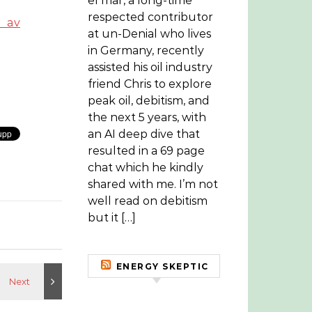
el mar, a long-time
respected contributor
 av
at un-Denial who lives
in Germany, recently
assisted his oil industry
friend Chris to explore
peak oil, debitism, and
the next 5 years, with
an AI deep dive that
resulted in a 69 page
chat which he kindly
shared with me. I’m not
well read on debitism
but it […]
ENERGY SKEPTIC