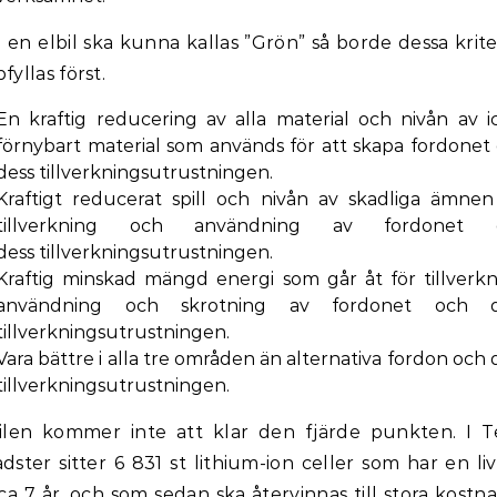
en elbil ska kunna kallas ”Grön” så borde dessa krite
fyllas först.
En kraftig reducering av alla material och nivån av i
förnybart material som används för att skapa fordonet
dess tillverkningsutrustningen.
Kraftigt reducerat spill och nivån av skadliga ämnen
tillverkning och användning av fordonet 
dess tillverkningsutrustningen.
Kraftig minskad mängd energi som går åt för tillverkn
användning och skrotning av fordonet och d
tillverkningsutrustningen.
Vara bättre i alla tre områden än alternativa fordon och 
tillverkningsutrustningen.
ilen kommer inte att klar den fjärde punkten. I T
dster sitter 6 831 st lithium-ion celler som har en liv
ca 7 år, och som sedan ska återvinnas till stora kostn