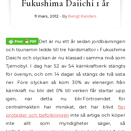
Fukushima Daiichi 1 år
11 mars, 2012
- By
Bengt Randers
Det är nu ett år sedan jordbävningen
och tsunamin ledde till tre härdsmältor i Fukushima
Daiichi och olyckan är nu klassad i samma nivå som
Tjernobyl. I dag har 52 av 54 kärnkraftverk stängts
för översyn, och om 14 dagar så stängs de två sista
ner. Före olyckan så kom 30% av elenergin från
kärnkraft nu blir det 0% till verken får startar upp
igen, när detta nu blir.
Förtroendet för
centralmakten har minskat, det har blivit
fler
protester och befolkningen
inte så artiga och köper
inte allt som myndigheter säger, så