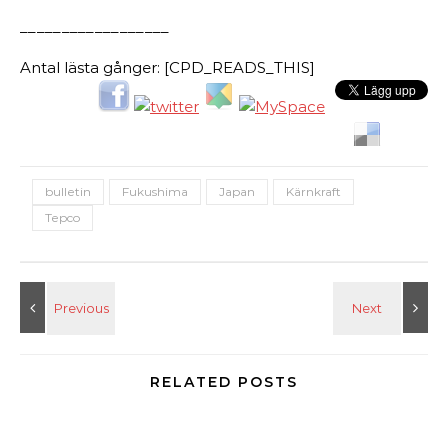
__________________
Antal lästa gånger: [CPD_READS_THIS]
bulletin
Fukushima
Japan
Kärnkraft
Tepco
RELATED POSTS