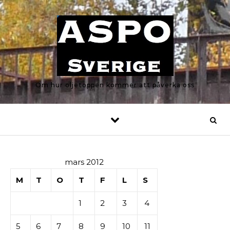
Skip to content
Om hur oljetoppen kommer att påverka oss
mars 2012
M
T
O
T
F
L
S
1
2
3
4
5
6
7
8
9
10
11