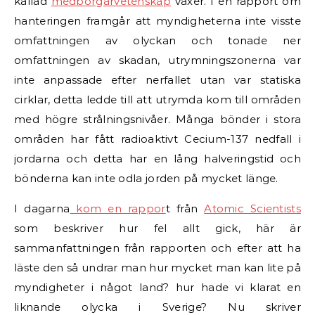
kallad
medborgarvetenskap
växer. I en rapport om
hanteringen framgår att myndigheterna inte visste
omfattningen av olyckan och tonade ner
omfattningen av skadan, utrymningszonerna var
inte anpassade efter nerfallet utan var statiska
cirklar, detta ledde till att utrymda kom till områden
med högre strålningsnivåer. Många bönder i stora
områden har fått radioaktivt Cecium-137 nedfall i
jordarna och detta har en lång halveringstid och
bönderna kan inte odla jorden på mycket länge.
I dagarna
kom en rappor
t från
Atomic Scientists
som beskriver hur fel allt gick, här är
sammanfattningen från rapporten och efter att ha
läste den så undrar man hur mycket man kan lite på
myndigheter i något land? hur hade vi klarat en
liknande olycka i Sverige? Nu skriver