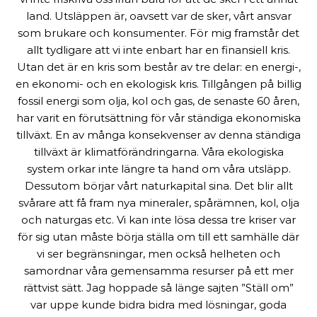
land. Utsläppen är, oavsett var de sker, vårt ansvar
som brukare och konsumenter. För mig framstår det
allt tydligare att vi inte enbart har en finansiell kris.
Utan det är en kris som består av tre delar: en energi-,
en ekonomi- och en ekologisk kris. Tillgången på billig
fossil energi som olja, kol och gas, de senaste 60 åren,
har varit en förutsättning för vår ständiga ekonomiska
tillväxt. En av många konsekvenser av denna ständiga
tillväxt är klimatförändringarna. Våra ekologiska
system orkar inte längre ta hand om våra utsläpp.
Dessutom börjar vårt naturkapital sina. Det blir allt
svårare att få fram nya mineraler, spårämnen, kol, olja
och naturgas etc. Vi kan inte lösa dessa tre kriser var
för sig utan måste börja ställa om till ett samhälle där
vi ser begränsningar, men också helheten och
samordnar våra gemensamma resurser på ett mer
rättvist sätt. Jag hoppade så länge sajten ”Ställ om”
var uppe kunde bidra bidra med lösningar, goda