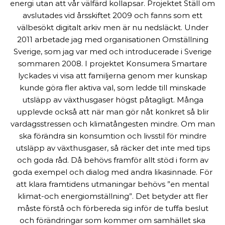
energi utan att vår välfärd kollapsar. Projektet Ställ om
avslutades vid årsskiftet 2009 och fanns som ett
välbesökt digitalt arkiv men är nu nedsläckt. Under
2011 arbetade jag med organisationen Omställning
Sverige, som jag var med och introducerade i Sverige
sommaren 2008. I projektet Konsumera Smartare
lyckades vi visa att familjerna genom mer kunskap
kunde göra fler aktiva val, som ledde till minskade
utsläpp av växthusgaser högst påtagligt. Många
upplevde också att när man gör nåt konkret så blir
vardagsstressen och klimatångesten mindre. Om man
ska förändra sin konsumtion och livsstil för mindre
utsläpp av växthusgaser, så räcker det inte med tips
och goda råd. Då behövs framför allt stöd i form av
goda exempel och dialog med andra likasinnade. För
att klara framtidens utmaningar behövs ”en mental
klimat-och energiomställning”. Det betyder att fler
måste förstå och förbereda sig inför de tuffa beslut
och förändringar som kommer om samhället ska