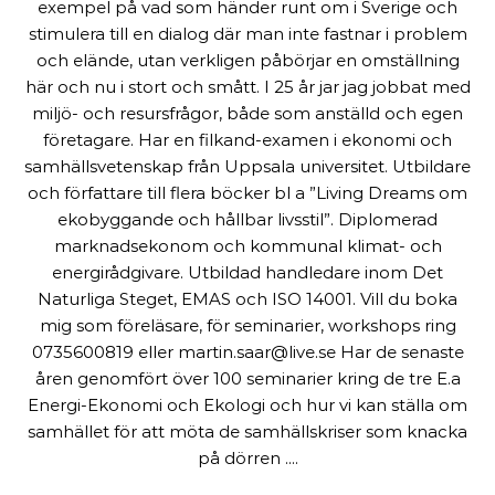
exempel på vad som händer runt om i Sverige och
stimulera till en dialog där man inte fastnar i problem
och elände, utan verkligen påbörjar en omställning
här och nu i stort och smått. I 25 år jar jag jobbat med
miljö- och resursfrågor, både som anställd och egen
företagare. Har en filkand-examen i ekonomi och
samhällsvetenskap från Uppsala universitet. Utbildare
och författare till flera böcker bl a ”Living Dreams om
ekobyggande och hållbar livsstil”. Diplomerad
marknadsekonom och kommunal klimat- och
energirådgivare. Utbildad handledare inom Det
Naturliga Steget, EMAS och ISO 14001. Vill du boka
mig som föreläsare, för seminarier, workshops ring
0735600819 eller martin.saar@live.se Har de senaste
åren genomfört över 100 seminarier kring de tre E.a
Energi-Ekonomi och Ekologi och hur vi kan ställa om
samhället för att möta de samhällskriser som knacka
på dörren ....