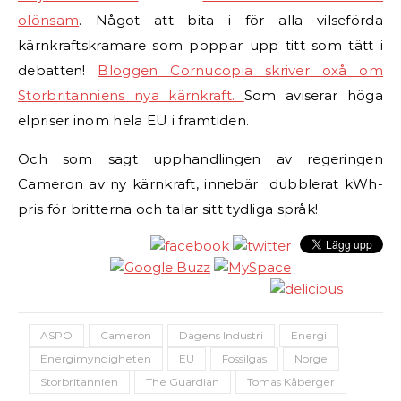
olönsam
. Något att bita i för alla vilseförda
kärnkraftskramare som poppar upp titt som tätt i
debatten!
Bloggen Cornucopia skriver oxå om
Storbritanniens nya kärnkraft.
Som aviserar höga
elpriser inom hela EU i framtiden.
Och som sagt upphandlingen av regeringen
Cameron av ny kärnkraft, innebär dubblerat kWh-
pris för britterna och talar sitt tydliga språk!
ASPO
Cameron
Dagens Industri
Energi
Energimyndigheten
EU
Fossilgas
Norge
Storbritannien
The Guardian
Tomas Kåberger