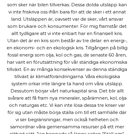
som sker när bilen tillverkas. Dessa dolda utsläpp kan
vi inte friskriva oss ifrån bara för att de sker i ett annat
land. Utsläppen är, oavsett var de sker, vårt ansvar
som brukare och konsumenter. För mig framstår det
allt tydligare att vi inte enbart har en finansiell kris.
Utan det är en kris som består av tre delar: en energi-,
en ekonomi- och en ekologisk kris. Tillgången på billig
fossil energi som olja, kol och gas, de senaste 60 åren,
har varit en förutsättning för vår ständiga ekonomiska
tillväxt. En av många konsekvenser av denna ständiga
tillväxt är klimatförändringarna. Våra ekologiska
system orkar inte längre ta hand om våra utsläpp.
Dessutom börjar vårt naturkapital sina. Det blir allt
svårare att få fram nya mineraler, spårämnen, kol, olja
och naturgas etc. Vi kan inte lösa dessa tre kriser var
för sig utan måste börja ställa om till ett samhälle där
vi ser begränsningar, men också helheten och
samordnar våra gemensamma resurser på ett mer
rättvist sätt. Jag hoppade så länge sajten ”Ställ om”