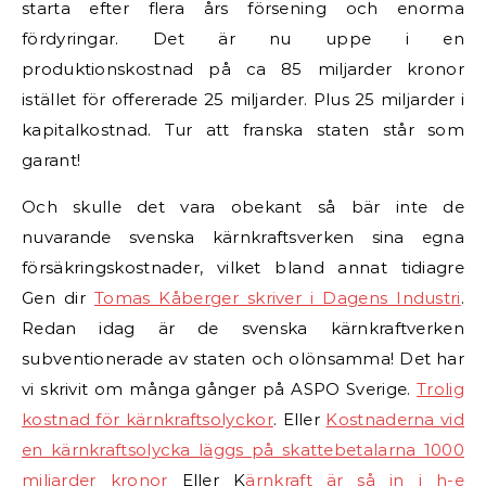
starta efter flera års försening och enorma
fördyringar. Det är nu uppe i en
produktionskostnad på ca 85 miljarder kronor
istället för offererade 25 miljarder. Plus 25 miljarder i
kapitalkostnad. Tur att franska staten står som
garant!
Och skulle det vara obekant så bär inte de
nuvarande svenska kärnkraftsverken sina egna
försäkringskostnader, vilket bland annat tidiagre
Gen dir
Tomas Kåberger skriver i Dagens Industri
.
Redan idag är de svenska kärnkraftverken
subventionerade av staten och olönsamma! Det har
vi skrivit om många gånger på ASPO Sverige.
Trolig
kostnad för kärnkraftsolyckor
. Eller
Kostnaderna vid
en kärnkraftsolycka läggs på skattebetalarna 1000
miljarder kronor
Eller K
ärnkraft är så in i h-e