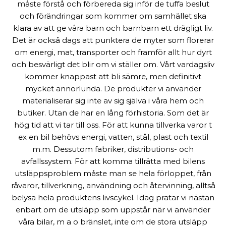
måste förstå och förbereda sig inför de tuffa beslut
och förändringar som kommer om samhället ska
klara av att ge våra barn och barnbarn ett drägligt liv.
Det är också dags att punktera de myter som florerar
om energi, mat, transporter och framför allt hur dyrt
och besvärligt det blir om vi ställer om. Vårt vardagsliv
kommer knappast att bli sämre, men definitivt
mycket annorlunda. De produkter vi använder
materialiserar sig inte av sig själva i våra hem och
butiker. Utan de har en lång förhistoria. Som det är
hög tid att vi tar till oss. För att kunna tillverka varor t
ex en bil behövs energi, vatten, stål, plast och textil
m.m. Dessutom fabriker, distributions- och
avfallssystem. För att komma tillrätta med bilens
utsläppsproblem måste man se hela förloppet, från
råvaror, tillverkning, användning och återvinning, alltså
belysa hela produktens livscykel. Idag pratar vi nästan
enbart om de utsläpp som uppstår när vi använder
våra bilar, m a o bränslet, inte om de stora utsläpp