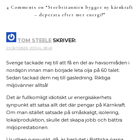
4 Comments on “
Storbritannien bygger ny kärnkraft
– deperata efter mer energi!
”
TOM STEELE
SKRIVER:
23 OKTOBER, 2013 KL. 08:49
Sverige tackade nej till att få en del av havsområden i
nordsjön innan man började leta olja på 60 talet.
Sedan tackad dem nej till gasledning. Riktiga
miljövänner alltså!
Det är fullkomligt idiotiskt ur energisäkerhets
synpunkt att satsa allt det där pengar på Kärnkraft.
Om man istället satsade på småskaligt, isolering,
lokalproduktion, skulle det skapa jobb och bättra
miljöprestationen.
Ur vilken synpunkt, då, är beslutet i Brittiska öarna