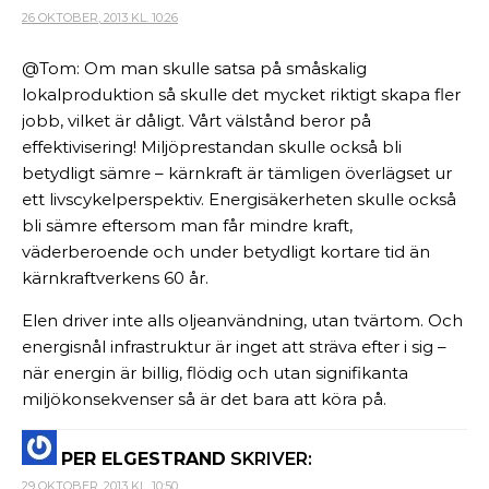
26 OKTOBER, 2013 KL. 10:26
@Tom: Om man skulle satsa på småskalig
lokalproduktion så skulle det mycket riktigt skapa fler
jobb, vilket är dåligt. Vårt välstånd beror på
effektivisering! Miljöprestandan skulle också bli
betydligt sämre – kärnkraft är tämligen överlägset ur
ett livscykelperspektiv. Energisäkerheten skulle också
bli sämre eftersom man får mindre kraft,
väderberoende och under betydligt kortare tid än
kärnkraftverkens 60 år.
Elen driver inte alls oljeanvändning, utan tvärtom. Och
energisnål infrastruktur är inget att sträva efter i sig –
när energin är billig, flödig och utan signifikanta
miljökonsekvenser så är det bara att köra på.
PER ELGESTRAND
SKRIVER:
29 OKTOBER, 2013 KL. 10:50