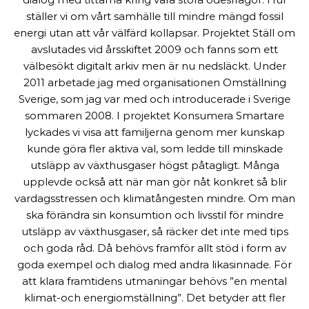
ställer vi om vårt samhälle till mindre mängd fossil
energi utan att vår välfärd kollapsar. Projektet Ställ om
avslutades vid årsskiftet 2009 och fanns som ett
välbesökt digitalt arkiv men är nu nedsläckt. Under
2011 arbetade jag med organisationen Omställning
Sverige, som jag var med och introducerade i Sverige
sommaren 2008. I projektet Konsumera Smartare
lyckades vi visa att familjerna genom mer kunskap
kunde göra fler aktiva val, som ledde till minskade
utsläpp av växthusgaser högst påtagligt. Många
upplevde också att när man gör nåt konkret så blir
vardagsstressen och klimatångesten mindre. Om man
ska förändra sin konsumtion och livsstil för mindre
utsläpp av växthusgaser, så räcker det inte med tips
och goda råd. Då behövs framför allt stöd i form av
goda exempel och dialog med andra likasinnade. För
att klara framtidens utmaningar behövs ”en mental
klimat-och energiomställning”. Det betyder att fler