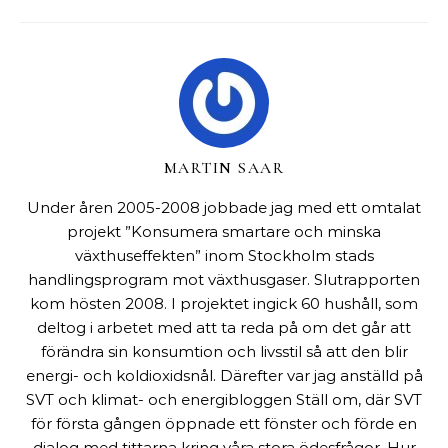
MARTIN SAAR
Under åren 2005-2008 jobbade jag med ett omtalat
projekt ”Konsumera smartare och minska
växthuseffekten” inom Stockholm stads
handlingsprogram mot växthusgaser. Slutrapporten
kom hösten 2008. I projektet ingick 60 hushåll, som
deltog i arbetet med att ta reda på om det går att
förändra sin konsumtion och livsstil så att den blir
energi- och koldioxidsnål. Därefter var jag anställd på
SVT och klimat- och energibloggen Ställ om, där SVT
för första gången öppnade ett fönster och förde en
dialog med tittarna kring våra stora ödesfrågor. Hur