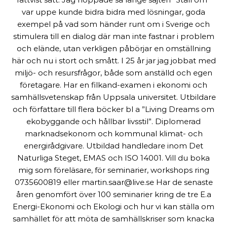
var uppe kunde bidra bidra med lösningar, goda
exempel på vad som händer runt om i Sverige och
stimulera till en dialog där man inte fastnar i problem
och elände, utan verkligen påbörjar en omställning
här och nu i stort och smått. I 25 år jar jag jobbat med
miljö- och resursfrågor, både som anställd och egen
företagare. Har en filkand-examen i ekonomi och
samhällsvetenskap från Uppsala universitet. Utbildare
och författare till flera böcker bl a ”Living Dreams om
ekobyggande och hållbar livsstil”. Diplomerad
marknadsekonom och kommunal klimat- och
energirådgivare. Utbildad handledare inom Det
Naturliga Steget, EMAS och ISO 14001. Vill du boka
mig som föreläsare, för seminarier, workshops ring
0735600819 eller martin.saar@live.se Har de senaste
åren genomfört över 100 seminarier kring de tre E.a
Energi-Ekonomi och Ekologi och hur vi kan ställa om
samhället för att möta de samhällskriser som knacka