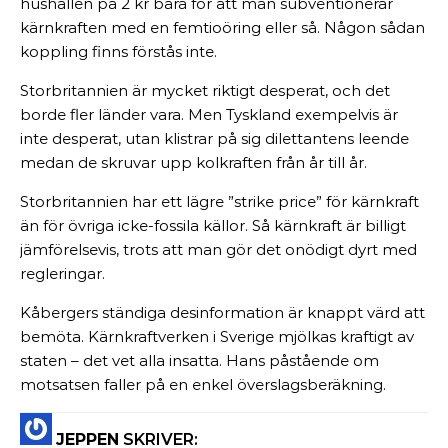
hushållen på 2 kr bara för att man subventionerar
kärnkraften med en femtioöring eller så. Någon sådan
koppling finns förstås inte.
Storbritannien är mycket riktigt desperat, och det
borde fler länder vara. Men Tyskland exempelvis är
inte desperat, utan klistrar på sig dilettantens leende
medan de skruvar upp kolkraften från år till år.
Storbritannien har ett lägre ”strike price” för kärnkraft
än för övriga icke-fossila källor. Så kärnkraft är billigt
jämförelsevis, trots att man gör det onödigt dyrt med
regleringar.
Kåbergers ständiga desinformation är knappt värd att
bemöta. Kärnkraftverken i Sverige mjölkas kraftigt av
staten – det vet alla insatta. Hans påstående om
motsatsen faller på en enkel överslagsberäkning.
JEPPEN
SKRIVER: