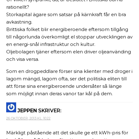
rationellt?
Storkapital ägare som satsar på kärnkraft får en bra
avkastning.
Brittiska folket blir energiberoende eftersom tillgång
till någorlunda överkomligt el stoppar utvecklingen av
en energi-snål infrastruktur och kultur.
Oljebolagen tjäner eftersom elen driver oljeanvänding
och visa versa.
Som en drogpeddlare förser sina klienter med droger i
lagom mängd, lagom ofta, ser det politiska eliten till
att förse sina energiberoende undersåter så länge
som möjligt innan deras vanor tar kål på dem.
JEPPEN
SKRIVER:
26 OKTOBER, 2013 KL. 10:22
Märkligt påstående att det skulle ge ett kWh-pris för