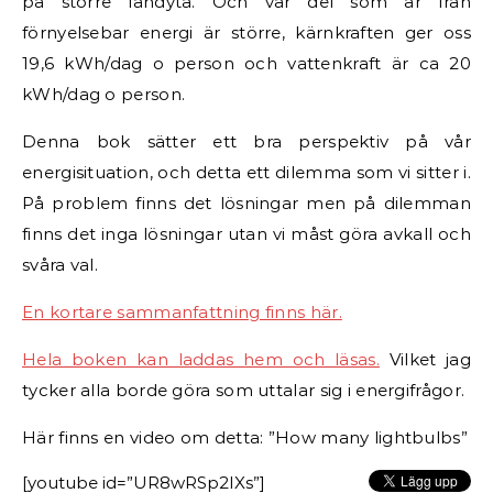
på större landyta. Och vår del som är från
förnyelsebar energi är större, kärnkraften ger oss
19,6 kWh/dag o person och vattenkraft är ca 20
kWh/dag o person.
Denna bok sätter ett bra perspektiv på vår
energisituation, och detta ett dilemma som vi sitter i.
På problem finns det lösningar men på dilemman
finns det inga lösningar utan vi måst göra avkall och
svåra val.
En kortare sammanfattning finns här.
Hela boken kan laddas hem och läsas.
Vilket jag
tycker alla borde göra som uttalar sig i energifrågor.
Här finns en video om detta: ”How many lightbulbs”
[youtube id=”UR8wRSp2IXs”]