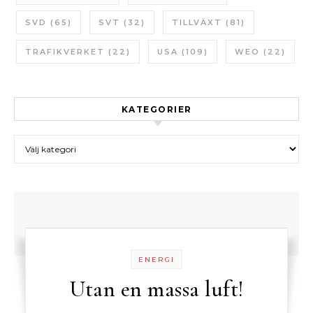
SVD
(65)
SVT
(32)
TILLVÄXT
(81)
TRAFIKVERKET
(22)
USA
(109)
WEO
(22)
KATEGORIER
Kategorier
ENERGI
Utan en massa luft!