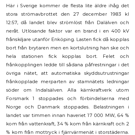
Här i Sverige kommer de flesta lite äldre ihåg det
stora strömavbrottet den 27 december 1983 kl
12:57, då landet blev strömlöst från Dalälven och
neråt. Utlösande faktor var en brand i en 400 kV
frånskiljare utanför Enköping. Lasten fick då kopplas
bort från brytaren men en kortslutning han ske och
hela stationen fick kopplas bort. Felet och
frånkopplingen ledde till sådana påfrestningar i det
övriga nätet, att automatiska skyddsutrustningar
frånkopplade merparten av stamnätets ledningar
söder om Indalsälven. Alla kärnkraftverk utom
Forsmark 1 stoppades och förbindelserna med
Norge och Danmark stoppades. Belastningen i
landet var timmen innan haveriet 17 000 MW, 64 %
kom från vattenkraft, 34 % kom från kärnkraft och 2
% kom från mottryck i fjärrvärmenät i storstäderna.