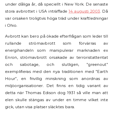
under dåliga år, då speciellt i New York. De senaste
stora avbrottet i USA inträffade
14 augusti 2003
. Då
var orsaken troligtvis höga träd under kraftledningar
i Ohio.
Avbrott kan bero på ökade efterfrågan som leder till
rullande strömavbrott som förvärras av
energihandeln som manipulerar marknaden ex
Enron, strömavbrott orsakade av terroristattentat
och sabotage, och slutligen, ”greenout”
exemplifieras med den nya traditionen med ”Earth
Hour”, en frivillig minskning som anordnas av
miljöorganisationer. Det finns en tidig variant av
detta när Thomas Edison dog 1931 så ville man att
elen skulle stängas av under en timme vilket inte
gick, utan visa platser släcktes bara.