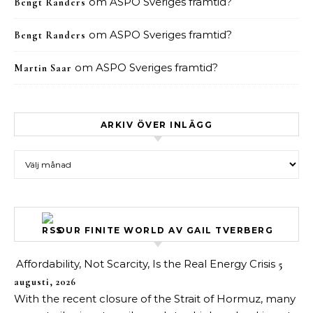
om
ASPO Sveriges framtid?
Bengt Randers
om
ASPO Sveriges framtid?
Bengt Randers
om
ASPO Sveriges framtid?
Martin Saar
ARKIV ÖVER INLÄGG
Arkiv över inlägg
OUR FINITE WORLD AV GAIL TVERBERG
Affordability, Not Scarcity, Is the Real Energy Crisis
5
augusti, 2026
With the recent closure of the Strait of Hormuz, many