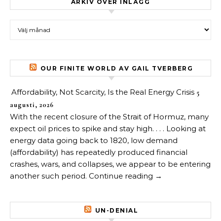
ARKIV ÖVER INLÄGG
Arkiv över inlägg
OUR FINITE WORLD AV GAIL TVERBERG
Affordability, Not Scarcity, Is the Real Energy Crisis
5
augusti, 2026
With the recent closure of the Strait of Hormuz, many
expect oil prices to spike and stay high. . . . Looking at
energy data going back to 1820, low demand
(affordability) has repeatedly produced financial
crashes, wars, and collapses, we appear to be entering
another such period. Continue reading →
UN-DENIAL