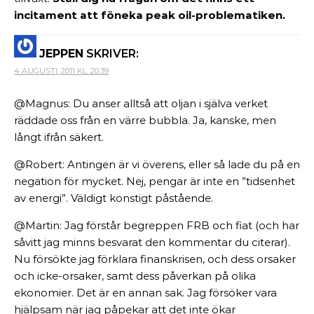
incitament att föneka peak oil-problematiken.
JEPPEN
SKRIVER:
4 AUGUSTI, 2011 KL. 20:39
@Magnus: Du anser alltså att oljan i själva verket
räddade oss från en värre bubbla. Ja, kanske, men
långt ifrån säkert.
@Robert: Antingen är vi överens, eller så lade du på en
negation för mycket. Nej, pengar är inte en ”tidsenhet
av energi”. Väldigt konstigt påstående.
@Martin: Jag förstår begreppen FRB och fiat (och har
såvitt jag minns besvarat den kommentar du citerar).
Nu försökte jag förklara finanskrisen, och dess orsaker
och icke-orsaker, samt dess påverkan på olika
ekonomier. Det är en annan sak. Jag försöker vara
hjälpsam när jag påpekar att det inte ökar