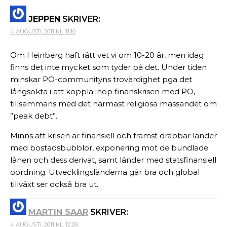
JEPPEN
SKRIVER:
4 AUGUSTI, 2011 KL. 11:10
Om Heinberg haft rätt vet vi om 10-20 år, men idag
finns det inte mycket som tyder på det. Under tiden
minskar PO-communityns trovärdighet pga det
långsökta i att koppla ihop finanskrisen med PO,
tillsammans med det närmast religiösa mässandet om
”peak debt”.
Minns att krisen är finansiell och främst drabbar länder
med bostadsbubblor, exponering mot de bundlade
lånen och dess derivat, samt länder med statsfinansiell
oordning. Utvecklingsländerna går bra och global
tillväxt ser också bra ut.
MARTIN SAAR
SKRIVER:
4 AUGUSTI, 2011 KL. 12:28