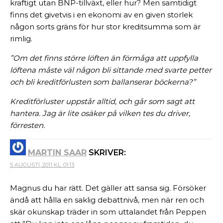
kraftigt utan BNP-tillväxt, eller hur? Men samtidigt
finns det givetvis i en ekonomi av en given storlek
någon sorts gräns för hur stor kreditsumma som är
rimlig.
”Om det finns större löften än förmåga att uppfylla
löftena måste väl någon bli sittande med svarte petter
och bli kreditförlusten som ballanserar böckerna?”
Kreditförluster uppstår alltid, och går som sagt att
hantera. Jag är lite osäker på vilken tes du driver,
förresten.
MARTIN SAAR
SKRIVER:
5 AUGUSTI, 2011 KL. 01:13
Magnus du har rätt. Det gäller att sansa sig. Försöker
ändå att hålla en saklig debattnivå, men när ren och
skär okunskap träder in som uttalandet från Peppen