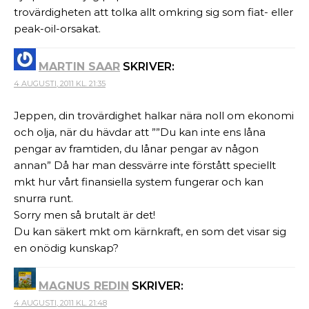
trovärdigheten att tolka allt omkring sig som fiat- eller
peak-oil-orsakat.
MARTIN SAAR
SKRIVER:
4 AUGUSTI, 2011 KL. 21:35
Jeppen, din trovärdighet halkar nära noll om ekonomi
och olja, när du hävdar att ””Du kan inte ens låna
pengar av framtiden, du lånar pengar av någon
annan” Då har man dessvärre inte förstått speciellt
mkt hur vårt finansiella system fungerar och kan
snurra runt.
Sorry men så brutalt är det!
Du kan säkert mkt om kärnkraft, en som det visar sig
en onödig kunskap?
MAGNUS REDIN
SKRIVER:
4 AUGUSTI, 2011 KL. 21:48