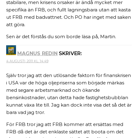
stabilare, men krisens orsaker är ändå mycket mer
specifika än FRB, och fullt lagningsbara utan att kasta
ut FRB med badvattnet. Och PO har inget med saken
att göra.
Sen är det förstås du som borde läsa på, Martin.
MAGNUS REDIN
SKRIVER:
4 AUGUSTI, 2011 KL. 14:49
Själv tror jag att den utlösande faktorn för finanskrisen
i USA var de höga oljepriserna som började märkas
med segare arbetsmarknad och ökande
bensinkostnader, utan detta hade fastighetsbubblan
kunnat växa lite till. Jag kan dock inte visa det så det är
bara vad jag tror.
För FRB tror jag att FRB kommer att ersättas med
FRB då det är det enklaste sättet att boota om det