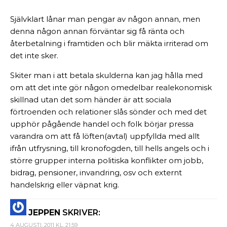
Självklart lånar man pengar av någon annan, men
denna någon annan förväntar sig få ränta och
återbetalning i framtiden och blir mäkta irriterad om
det inte sker.
Skiter man i att betala skulderna kan jag hålla med
om att det inte gör någon omedelbar realekonomisk
skillnad utan det som händer är att sociala
förtroenden och relationer slås sönder och med det
upphör pågående handel och folk börjar pressa
varandra om att få löften(avtal) uppfyllda med allt
ifrån utfrysning, till kronofogden, till hells angels och i
större grupper interna politiska konflikter om jobb,
bidrag, pensioner, invandring, osv och externt
handelskrig eller väpnat krig.
JEPPEN
SKRIVER:
4 AUGUSTI, 2011 KL. 21:59