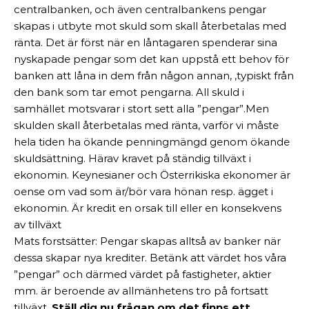
centralbanken, och även centralbankens pengar
skapas i utbyte mot skuld som skall återbetalas med
ränta. Det är först när en låntagaren spenderar sina
nyskapade pengar som det kan uppstå ett behov för
banken att låna in dem från någon annan, ,typiskt från
den bank som tar emot pengarna. All skuld i
samhället motsvarar i stort sett alla ”pengar”.Men
skulden skall återbetalas med ränta, varför vi måste
hela tiden ha ökande penningmängd genom ökande
skuldsättning. Härav kravet på ständig tillväxt i
ekonomin. Keynesianer och Österrikiska ekonomer är
oense om vad som är/bör vara hönan resp. ägget i
ekonomin. Är kredit en orsak till eller en konsekvens
av tillväxt
Mats forstsätter: Pengar skapas alltså av banker när
dessa skapar nya krediter. Betänk att värdet hos våra
”pengar” och därmed värdet på fastigheter, aktier
mm. är beroende av allmänhetens tro på fortsatt
tillväxt.
Ställ dig nu frågan om det finns ett