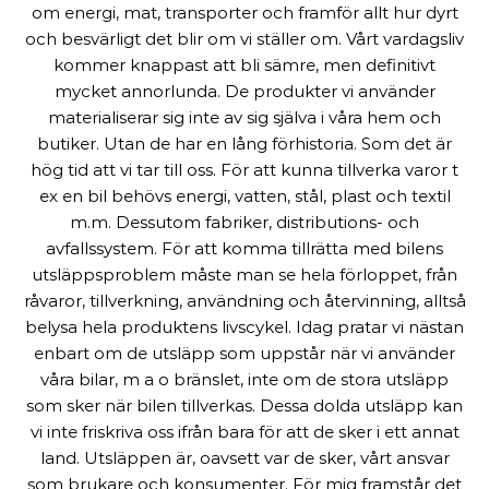
om energi, mat, transporter och framför allt hur dyrt
och besvärligt det blir om vi ställer om. Vårt vardagsliv
kommer knappast att bli sämre, men definitivt
mycket annorlunda. De produkter vi använder
materialiserar sig inte av sig själva i våra hem och
butiker. Utan de har en lång förhistoria. Som det är
hög tid att vi tar till oss. För att kunna tillverka varor t
ex en bil behövs energi, vatten, stål, plast och textil
m.m. Dessutom fabriker, distributions- och
avfallssystem. För att komma tillrätta med bilens
utsläppsproblem måste man se hela förloppet, från
råvaror, tillverkning, användning och återvinning, alltså
belysa hela produktens livscykel. Idag pratar vi nästan
enbart om de utsläpp som uppstår när vi använder
våra bilar, m a o bränslet, inte om de stora utsläpp
som sker när bilen tillverkas. Dessa dolda utsläpp kan
vi inte friskriva oss ifrån bara för att de sker i ett annat
land. Utsläppen är, oavsett var de sker, vårt ansvar
som brukare och konsumenter. För mig framstår det