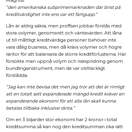
Magnus:
”den amerikanska subprimemarknaden där brist på
kreditvärdighet inte ens var ett fartgupp.”
Lån är aldrig säkra, men proffsen jobbar förstås med
stora volymer, genomsnitt och väntevärden. Att låna
ut till måttligt kreditvärdiga personer behöver inte
vara dålig business, men då krävs volymer och högre
räntor för att balansera de större kreditförlusterna. Här
försökte man uppnå volym och riskspridning genom
bundlingsinstrument, men de var otillräckligt
förstådda.
”Jag kan inte bevisa det men jag tror att det är rimligt
att en totalt sett expanderade mängd kredit kräver en
expanderande ekonomi för att alla lån skall kunna
betalas tillbaka inklusive ränta.”
Om en 3 biljarder stor ekonomi har 2 kronor i total
kreditsumma så kan nog den kreditsumman öka rätt