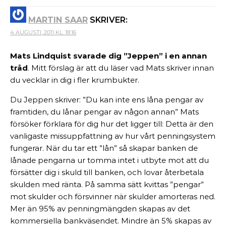
MARTIN SAAR
SKRIVER:
4 AUGUSTI, 2011 KL. 18:16
Mats Lindquist svarade dig ”Jeppen” i en annan
tråd
. Mitt förslag är att du läser vad Mats skriver innan
du vecklar in dig i fler krumbukter.
Du Jeppen skriver: ”Du kan inte ens låna pengar av
framtiden, du lånar pengar av någon annan” Mats
försöker förklara för dig hur det ligger till: Detta är den
vanligaste missuppfattning av hur vårt penningsystem
fungerar. När du tar ett ”lån” så skapar banken de
lånade pengarna ur tomma intet i utbyte mot att du
försätter dig i skuld till banken, och lovar återbetala
skulden med ränta. På samma sätt kvittas ”pengar”
mot skulder och försvinner när skulder amorteras ned.
Mer än 95% av penningmängden skapas av det
kommersiella bankväsendet. Mindre än 5% skapas av