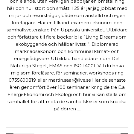
och elände, utan verkligen påbörjar en omställning
här och nu i stort och smått. I 25 år jar jag jobbat med
miljö- och resursfrågor, både som anställd och egen
företagare. Har en filkand-examen i ekonomi och
samhällsvetenskap från Uppsala universitet. Utbildare
och författare till flera böcker bl a ”Living Dreams om
ekobyggande och hållbar livsstil”. Diplomerad
marknadsekonom och kommunal klimat- och
energirådgivare. Utbildad handledare inom Det
Naturliga Steget, EMAS och ISO 14001. Vill du boka
mig som föreläsare, för seminarier, workshops ring
0735600819 eller martin.saar@live.se Har de senaste
åren genomfört över 100 seminarier kring de tre E.a
Energi-Ekonomi och Ekologi och hur vi kan ställa om
samhället för att möta de samhällskriser som knacka
på dörren ....