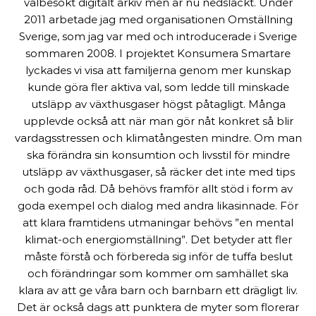
välbesökt digitalt arkiv men är nu nedsläckt. Under
2011 arbetade jag med organisationen Omställning
Sverige, som jag var med och introducerade i Sverige
sommaren 2008. I projektet Konsumera Smartare
lyckades vi visa att familjerna genom mer kunskap
kunde göra fler aktiva val, som ledde till minskade
utsläpp av växthusgaser högst påtagligt. Många
upplevde också att när man gör nåt konkret så blir
vardagsstressen och klimatångesten mindre. Om man
ska förändra sin konsumtion och livsstil för mindre
utsläpp av växthusgaser, så räcker det inte med tips
och goda råd. Då behövs framför allt stöd i form av
goda exempel och dialog med andra likasinnade. För
att klara framtidens utmaningar behövs ”en mental
klimat-och energiomställning”. Det betyder att fler
måste förstå och förbereda sig inför de tuffa beslut
och förändringar som kommer om samhället ska
klara av att ge våra barn och barnbarn ett drägligt liv.
Det är också dags att punktera de myter som florerar