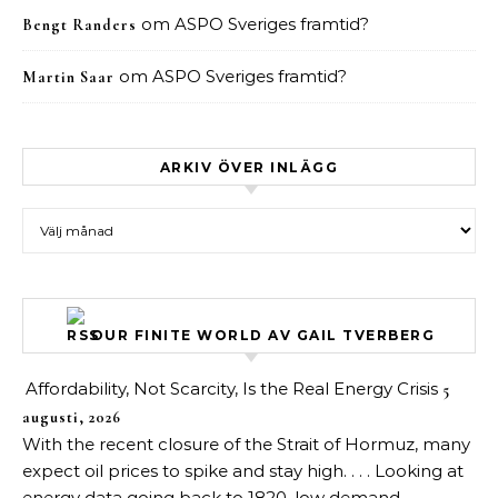
om
ASPO Sveriges framtid?
Bengt Randers
om
ASPO Sveriges framtid?
Martin Saar
ARKIV ÖVER INLÄGG
Arkiv över inlägg
OUR FINITE WORLD AV GAIL TVERBERG
Affordability, Not Scarcity, Is the Real Energy Crisis
5
augusti, 2026
With the recent closure of the Strait of Hormuz, many
expect oil prices to spike and stay high. . . . Looking at
energy data going back to 1820, low demand