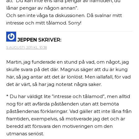
att ”Du kan inte ens låna pengar av framtiden, du
lånar pengar av någon annan”.
Och sen inte våga ta diskussionen. Då svalnar mitt
intresse och mitt tålamod. Sorry!
JEPPEN
SKRIVER:
5 AUGUSTI, 2011 KL. 10:38
Martin, jag funderade en stund på vad, om något, jag
skulle svara på det där. Magnus säger att du är kung
här, så jag antar att det är lönlöst. Men iallafall, för vad
det är värt, så har jag noterat några saker.
* Du har väldigt lite ”intresse och tålamod”, men alltid
nog för att avfärda påståenden utan att bemöta
påståendenas förklaringar. Vad gäller att inte låna från
framtiden, exempelvis, så motiverade jag det och är
beredd att försvara den motiveringen om den
utmanas seriöst.