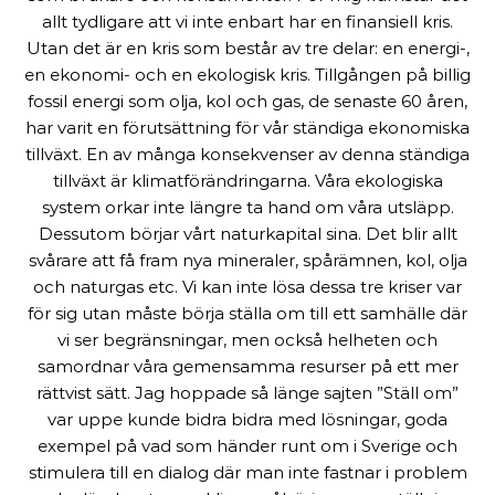
allt tydligare att vi inte enbart har en finansiell kris.
Utan det är en kris som består av tre delar: en energi-,
en ekonomi- och en ekologisk kris. Tillgången på billig
fossil energi som olja, kol och gas, de senaste 60 åren,
har varit en förutsättning för vår ständiga ekonomiska
tillväxt. En av många konsekvenser av denna ständiga
tillväxt är klimatförändringarna. Våra ekologiska
system orkar inte längre ta hand om våra utsläpp.
Dessutom börjar vårt naturkapital sina. Det blir allt
svårare att få fram nya mineraler, spårämnen, kol, olja
och naturgas etc. Vi kan inte lösa dessa tre kriser var
för sig utan måste börja ställa om till ett samhälle där
vi ser begränsningar, men också helheten och
samordnar våra gemensamma resurser på ett mer
rättvist sätt. Jag hoppade så länge sajten ”Ställ om”
var uppe kunde bidra bidra med lösningar, goda
exempel på vad som händer runt om i Sverige och
stimulera till en dialog där man inte fastnar i problem