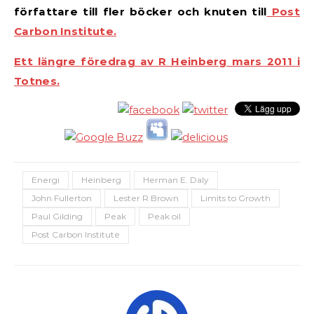
författare till fler böcker och knuten till
Post
Carbon Institute.
Ett längre föredrag av R Heinberg mars 2011 i
Totnes.
Energi
Heinberg
Herman E. Daly
John Fullerton
Lester R Brown
Limits to Growth
Paul Gilding
Peak
Peak oil
Post Carbon Institute