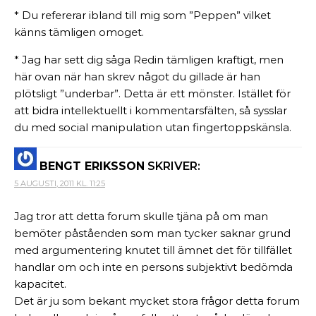
* Du refererar ibland till mig som ”Peppen” vilket
känns tämligen omoget.
* Jag har sett dig såga Redin tämligen kraftigt, men
här ovan när han skrev något du gillade är han
plötsligt ”underbar”. Detta är ett mönster. Istället för
att bidra intellektuellt i kommentarsfälten, så sysslar
du med social manipulation utan fingertoppskänsla.
BENGT ERIKSSON
SKRIVER:
5 AUGUSTI, 2011 KL. 11:25
Jag tror att detta forum skulle tjäna på om man
bemöter påståenden som man tycker saknar grund
med argumentering knutet till ämnet det för tillfället
handlar om och inte en persons subjektivt bedömda
kapacitet.
Det är ju som bekant mycket stora frågor detta forum