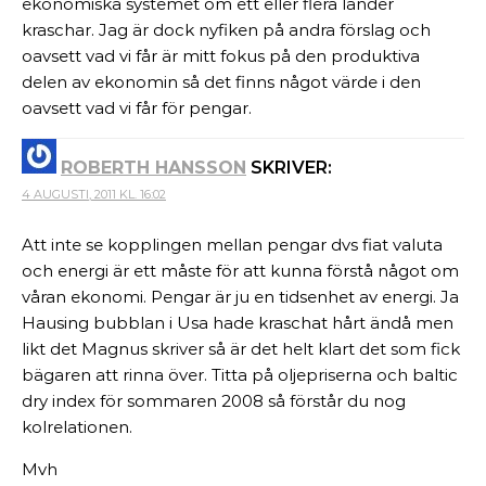
ekonomiska systemet om ett eller flera länder
kraschar. Jag är dock nyfiken på andra förslag och
oavsett vad vi får är mitt fokus på den produktiva
delen av ekonomin så det finns något värde i den
oavsett vad vi får för pengar.
ROBERTH HANSSON
SKRIVER:
4 AUGUSTI, 2011 KL. 16:02
Att inte se kopplingen mellan pengar dvs fiat valuta
och energi är ett måste för att kunna förstå något om
våran ekonomi. Pengar är ju en tidsenhet av energi. Ja
Hausing bubblan i Usa hade kraschat hårt ändå men
likt det Magnus skriver så är det helt klart det som fick
bägaren att rinna över. Titta på oljepriserna och baltic
dry index för sommaren 2008 så förstår du nog
kolrelationen.
Mvh