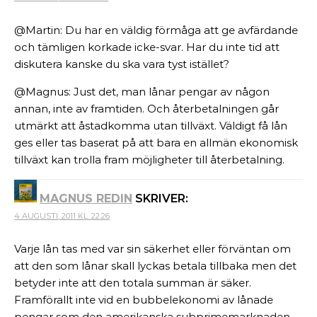
@Martin: Du har en väldig förmåga att ge avfärdande
och tämligen korkade icke-svar. Har du inte tid att
diskutera kanske du ska vara tyst istället?
@Magnus: Just det, man lånar pengar av någon
annan, inte av framtiden. Och återbetalningen går
utmärkt att åstadkomma utan tillväxt. Väldigt få lån
ges eller tas baserat på att bara en allmän ekonomisk
tillväxt kan trolla fram möjligheter till återbetalning.
MAGNUS REDIN
SKRIVER:
4 AUGUSTI, 2011 KL. 22:26
Varje lån tas med var sin säkerhet eller förväntan om
att den som lånar skall lyckas betala tillbaka men det
betyder inte att den totala summan är säker.
Framförallt inte vid en bubbelekonomi av lånade
pengar som den amerikanska subprimemarknaden