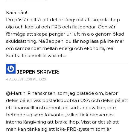
Kära nån!
Du påstår alltså att det är långsökt att koppla ihop
olja och kapital och FRB och fiatpengar. Och vår
förmåga att skapa pengar ur luft m a o genom ökad
skuldsättning. Nä Jeppen, du får nog läsa på lite mer
om sambandet mellan energi och ekonomi, real
kontra finansiell tillväxt etc.
JEPPEN
SKRIVER:
4 AUGUSTI, 2011 KL. 13:20
@Martin: Finanskrisen, som jag pratade om, beror
delvis på en viss bostadsbubbla i USA och delvis på att
ett finansiellt instrument, en sorts innovation, inte
betedde sig som förväntat, vilket fick bankernas
interna långivning att braka ihop. Visst är det så att
man kan tänka sig ett icke-FRB-system som är