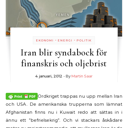
-
-
EKONOMI
ENERGI
POLITIK
Iran blir syndabock för
finanskris och oljebrist
4 januari, 2012
- By
Martin Saar
Ordkriget trappas nu upp mellan Iran
och USA. De amerikanska trupperna som lämnat
Afghanistan finns nu i Kuwait redo att sättas in i
ännu ett ”befrielsekrig”. Och vi stackars åskådare