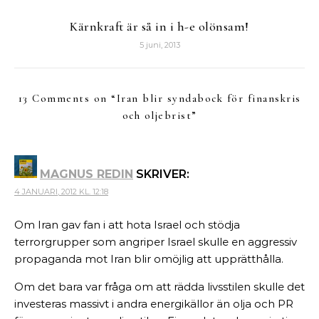
Kärnkraft är så in i h-e olönsam!
5 juni, 2013
13 Comments on “
Iran blir syndabock för finanskris
och oljebrist
”
MAGNUS REDIN
SKRIVER:
4 JANUARI, 2012 KL. 12:18
Om Iran gav fan i att hota Israel och stödja
terrorgrupper som angriper Israel skulle en aggressiv
propaganda mot Iran blir omöjlig att upprätthålla.
Om det bara var fråga om att rädda livsstilen skulle det
investeras massivt i andra energikällor än olja och PR