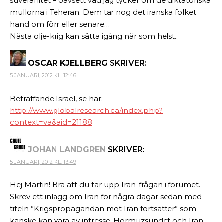
suveränitet – oavsett vad jag tycker om de diktatoriska
mullorna i Teheran. Dem tar nog det iranska folket
hand om förr eller senare…
Nästa olje-krig kan sätta igång när som helst..
OSCAR KJELLBERG
SKRIVER:
5 JANUARI, 2012 KL. 12:46
Beträffande Israel, se här:
http://www.globalresearch.ca/index.php?
context=va&aid=21188
JOHAN LANDGREN
SKRIVER:
5 JANUARI, 2012 KL. 13:49
Hej Martin! Bra att du tar upp Iran-frågan i forumet.
Skrev ett inlägg om Iran för några dagar sedan med
titeln ”Krigspropagandan mot Iran fortsätter” som
kanske kan vara av intresse. Hormuzsundet och Iran