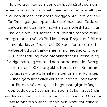
förändra sin konsumtion och livsstil så att den blir
energi- och koldioxidsnål. Därefter var jag anställd på
SVT och klimat- och energibloggen Ställ om, där SVT
för första gången öppnade ett fönster och förde en
dialog med tittarna kring våra stora ödesfrågor. Hur
ställer vi om vårt samhälle till mindre mängd fossil
energi utan att vår välfärd kollapsar. Projektet Ställ om
avslutades vid årsskiftet 2009 och fanns som ett
välbesökt digitalt arkiv men är nu nedsläckt. Under
2011 arbetade jag med organisationen Omställning
Sverige, som jag var med och introducerade i Sverige
sommaren 2008. I projektet Konsumera Smartare
lyckades vi visa att familjerna genom mer kunskap
kunde göra fler aktiva val, som ledde till minskade
utsläpp av växthusgaser högst påtagligt. Många
upplevde också att när man gör nåt konkret så blir
vardagsstressen och klimatångesten mindre. Om man
ska förändra sin konsumtion och livsstil för mindre