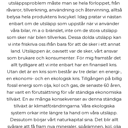
utsläppsproblem måste man se hela förloppet, från
råvaror, tillverkning, användning och återvinning, alltså
belysa hela produktens livscykel. Idag pratar vi nästan
enbart om de utsläpp som uppstår när vi använder
våra bilar, m a o bränslet, inte om de stora utsläpp
som sker när bilen tillverkas. Dessa dolda utsläpp kan
vi inte friskriva oss ifrån bara för att de sker i ett annat
land. Utsläppen är, oavsett var de sker, vårt ansvar
som brukare och konsumenter. För mig framstår det
allt tydligare att vi inte enbart har en finansiell kris.
Utan det är en kris som består av tre delar: en energi-,
en ekonomi- och en ekologisk kris. Tillgången på billig
fossil energi som olja, kol och gas, de senaste 60 åren,
har varit en förutsättning för vår ständiga ekonomiska
tillväxt. En av många konsekvenser av denna ständiga
tillväxt är klimatförändringarna. Våra ekologiska
system orkar inte längre ta hand om våra utsläpp.
Dessutom börjar vårt naturkapital sina. Det blir allt
svårare att få fram nya mineraler, spårämnen, kol, olja