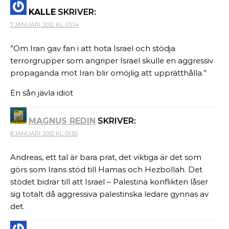
KALLE
SKRIVER:
7 JANUARI, 2012 KL. 03:14
”Om Iran gav fan i att hota Israel och stödja
terrorgrupper som angriper Israel skulle en aggressiv
propaganda mot Iran blir omöjlig att upprätthålla.”
En sån jävla idiot
MAGNUS REDIN
SKRIVER:
8 JANUARI, 2012 KL. 01:50
Andreas, ett tal är bara prat, det viktiga är det som
görs som Irans stöd till Hamas och Hezbollah. Det
stödet bidrar till att Israel – Palestina konflikten låser
sig totalt då aggressiva palestinska ledare gynnas av
det.