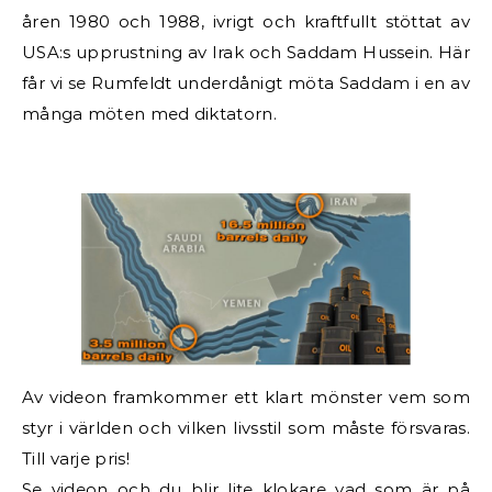
åren 1980 och 1988, ivrigt och kraftfullt stöttat av
USA:s upprustning av Irak och Saddam Hussein. Här
får vi se Rumfeldt underdånigt möta Saddam i en av
många möten med diktatorn.
Av videon framkommer ett klart mönster vem som
styr i världen och vilken livsstil som måste försvaras.
Till varje pris!
Se videon och du blir lite klokare vad som är på