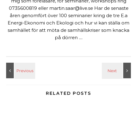
mig som föreläsare, för seminarier, workshops ring
0735600819 eller martin.saar@live.se Har de senaste
åren genomfört över 100 seminarier kring de tre E.a
Energi-Ekonomi och Ekologi och hur vi kan ställa om
samhället för att möta de samhällskriser som knacka
på dörren ....
RELATED POSTS