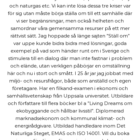
och naturgas etc. Vi kan inte lösa dessa tre kriser var
för sig utan måste börja ställa om till ett samhälle där
vi ser begränsningar, men också helheten och
samordnar våra gemensamma resurser på ett mer
rättvist sätt. Jag hoppade så länge sajten ”Ställ om”
var uppe kunde bidra bidra med lösningar, goda
exempel på vad som händer runt om i Sverige och
stimulera till en dialog där man inte fastnar i problem
och elände, utan verkligen påbörjar en omställning
här och nu i stort och smått. I 25 år jar jag jobbat med
miljö- och resursfrågor, både som anställd och egen
företagare. Har en filkand-examen i ekonomi och
samhällsvetenskap från Uppsala universitet. Utbildare
och författare till flera böcker bl a ”Living Dreams om
ekobyggande och hållbar livsstil”. Diplomerad
marknadsekonom och kommunal klimat- och
energirådgivare. Utbildad handledare inom Det
Naturliga Steget, EMAS och ISO 14001. Vill du boka