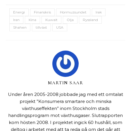
Energi
Finanskris
Hormuzsundet
Irak
Iran
Kina
Kuwait
Olja
Ryssland
Shahen
tillväxt
USA
MARTIN SAAR
Under åren 2005-2008 jobbade jag med ett omtalat
projekt ”Konsumera smartare och minska
växthuseffekten” inom Stockholm stads
handlingsprogram mot växthusgaser. Slutrapporten
kom hösten 2008. I projektet ingick 60 hushåll, som
deltog i arbetet med att ta reda på om det går att