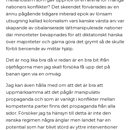
nationers konflikter? Det skeendet förvärrades av en
ännu pågående tidigare initierad epok av lönsam
utsugning kallad kolonialism vars kanske värsta arv var
skapande av obalanserade lättmanipulerade nationer
där minoriteter beväpnades för att diktatoriskt härska
över majoriteter och gärna göra det grymt så de skulle
förbli beroende av militär hjälp.
Det är nog lika bra då vi redan är en bra bit ifrån
oljefrågorna men jag skall försöka få upp det på
banan igen via en omväg.
Jag kan även hålla med om att det är bra att
uppmärksamma att det pågår manipulativ
propaganda och som är vanligt i konflikter mellan
kompetenta parter finns det propaganda från alla
sidor. Försöker jag ta hänsyn till detta är inte den
iranska regimen några änglar men landet har en
potential som har blivit störd av yttre interventioner