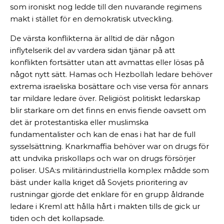
som ironiskt nog ledde till den nuvarande regimens
makt i stället för en demokratisk utveckling.
De värsta konflikterna är alltid de där någon
inflytelserik del av vardera sidan tjänar på att
konflikten fortsätter utan att avmattas eller lösas på
något nytt sätt. Hamas och Hezbollah ledare behöver
extrema israeliska bosättare och vise versa för annars
tar mildare ledare över. Religiöst politiskt ledarskap
blir starkare om det finns en envis fiende oavsett om
det är protestantiska eller muslimska
fundamentalister och kan de enas i hat har de full
sysselsättning. Knarkmaffia behöver war on drugs för
att undvika priskollaps och war on drugs försörjer
poliser. USA:s militärindustriella komplex mådde som
bäst under kalla kriget då Sovjets prioritering av
rustningar gjorde det enklare för en grupp åldrande
ledare i Kreml att hålla hårt i makten tills de gick ur
tiden och det kollapsade.