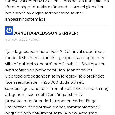
för nya varianter av livsstilen. Finns det en konspiration
rör den något dunklare tänkande som religion eller
bevarande av organisationer som saknar
anpassningsförmåga.
ARNE HARALDSSON
SKRIVER:
4 JANUARI, 2012 KL. 19:07
Tja, Magnus, vem hotar vem ? Det är väl uppenbart
för de flesta, med lite insikt i geopolitiska frågor, med
vilken ”dubbel standard” och falskhet USA-imperiet
svartmålar och provocerar Iran. Man försöker
upprepa propagandan som föregick Irak-oljekriget
(som resulterade i 1.455.000 döda och ett
sönderslaget land) och tror inte att folk är smarta nog
att genomskåda det. Den långa listan av
provokationer är ett led i Imperiets sedan länge
utarbetade geopolitiska planer, sammanfattade i
begrepp och dokument som ”A New American