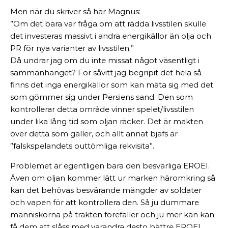
Men när du skriver så här Magnus:
”Om det bara var fråga om att rädda livsstilen skulle
det investeras massivt i andra energikällor än olja och
PR för nya varianter av livsstilen.”
Då undrar jag om du inte missat något väsentligt i
sammanhanget? För såvitt jag begripit det hela så
finns det inga energikällor som kan mäta sig med det
som gömmer sig under Persiens sand. Den som
kontrollerar detta område vinner spelet/livsstilen
under lika lång tid som oljan räcker. Det är makten
över detta som gäller, och allt annat bjäfs är
”falskspelandets outtömliga rekvisita”.
Problemet är egentligen bara den besvärliga EROEI.
Även om oljan kommer lätt ur marken häromkring så
kan det behövas besvärande mängder av soldater
och vapen för att kontrollera den. Så ju dummare
människorna på trakten förefaller och ju mer kan kan
få dem att slåss med varandra desto bättre EROEI