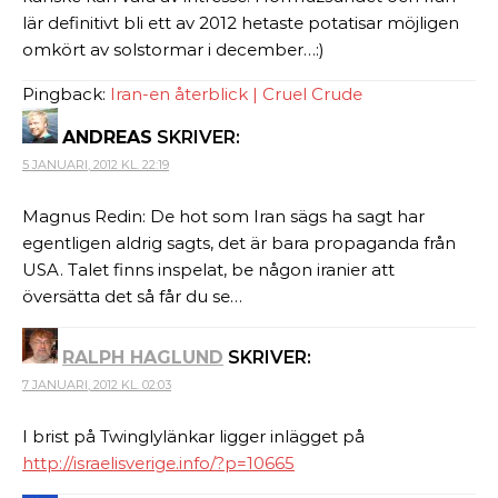
lär definitivt bli ett av 2012 hetaste potatisar möjligen
omkört av solstormar i december…:)
Pingback:
Iran-en återblick | Cruel Crude
ANDREAS
SKRIVER:
5 JANUARI, 2012 KL. 22:19
Magnus Redin: De hot som Iran sägs ha sagt har
egentligen aldrig sagts, det är bara propaganda från
USA. Talet finns inspelat, be någon iranier att
översätta det så får du se…
RALPH HAGLUND
SKRIVER:
7 JANUARI, 2012 KL. 02:03
I brist på Twinglylänkar ligger inlägget på
http://israelisverige.info/?p=10665