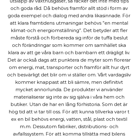
utsläpp av växthusgaser, så räcker det inte med tips
och goda råd. Då behövs framför allt stöd i form av
goda exempel och dialog med andra likasinnade. För
att klara framtidens utmaningar behövs ”en mental
klimat-och energiomställning”. Det betyder att fler
måste förstå och förbereda sig inför de tuffa beslut
och förändringar som kommer om samhället ska
klara av att ge våra barn och barnbarn ett drägligt liv.
Det är också dags att punktera de myter som florerar
om energi, mat, transporter och framför allt hur dyrt
och besvärligt det blir om vi ställer om. Vårt vardagsliv
kommer knappast att bli sämre, men definitivt
mycket annorlunda. De produkter vi använder
materialiserar sig inte av sig själva i våra hem och
butiker. Utan de har en lång förhistoria. Som det är
hög tid att vi tar till oss. För att kunna tillverka varor t
ex en bil behövs energi, vatten, stål, plast och textil
m.m. Dessutom fabriker, distributions- och
avfallssystem. För att komma tillrätta med bilens