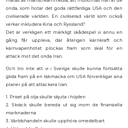
matas av mainstreammedia, att mullornas Iran är de
onda, som hotar det goda rättfärdiga USA och den
civiliserade världen. En civiliserad värld som också
verkar inkludera Kina och Ryssland?
Det är verkligen ett märkligt skådespel vi ännu en
gång får uppleva, där återigen kärnkraft och
kärnvapenhotet plockas fram som skäl för en
attack mot det onda Iran.
Och tro inte att vi i Sverige skulle kunna fortsätta
glida fram på en räkmacka om USA förverkligar sina
planer på att attackera Iran.
1. Priset på olja skulle skjuta i höjden
2. Skräck skulle bereda ut sig inom de finansiella
marknaderna
3. Världshandeln skulle upphöra omedelbart