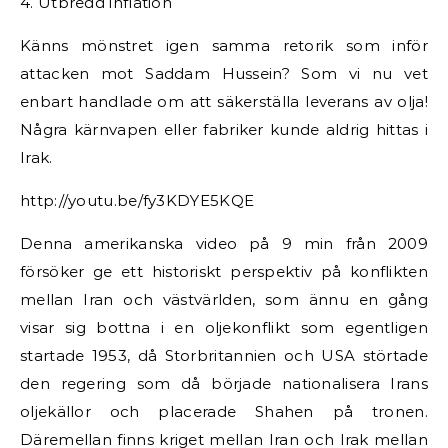
4. Utbredd inflation
Känns mönstret igen samma retorik som inför
attacken mot Saddam Hussein? Som vi nu vet
enbart handlade om att säkerställa leverans av olja!
Några kärnvapen eller fabriker kunde aldrig hittas i
Irak.
http://youtu.be/fy3KDYE5KQE
Denna amerikanska video på 9 min från 2009
försöker ge ett historiskt perspektiv på konflikten
mellan Iran och västvärlden, som ännu en gång
visar sig bottna i en oljekonflikt som egentligen
startade 1953, då Storbritannien och USA störtade
den regering som då började nationalisera Irans
oljekällor och placerade Shahen på tronen.
Däremellan finns kriget mellan Iran och Irak mellan