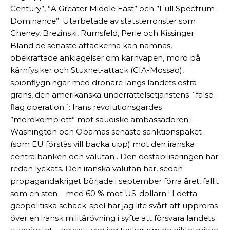
Century”, ”A Greater Middle East” och ”Full Spectrum
Dominance”. Utarbetade av statsterrorister som
Cheney, Brezinski, Rumsfeld, Perle och Kissinger.
Bland de senaste attackerna kan nämnas,
obekräftade anklagelser om kärnvapen, mord på
kärnfysiker och Stuxnet-attack (CIA-Mossad),
spionflygningar med drönare längs landets östra
gräns, den amerikanska underrättelsetjänstens ´false-
flag operation´: Irans revolutionsgardes
”mordkomplott” mot saudiske ambassadören i
Washington och Obamas senaste sanktionspaket
(som EU förstås vill backa upp) mot den iranska
centralbanken och valutan . Den destabiliseringen har
redan lyckats. Den iranska valutan har, sedan
propagandakriget började i september förra året, fallit
som en sten – med 60 % mot US-dollarn ! I detta
geopolitiska schack-spel har jag lite svårt att uppröras
över en iransk militärövning i syfte att försvara landets