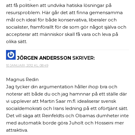
att få politiken att undvika hatiska lösningar på
resursproblem. Här går det att finna gemensamma
mål och ideal för både konservativa, liberaler och
socialister, framförallt för de som gör något själva och
accepterar att människor skall få vara och leva på
olika sätt.
JÖRGEN ANDERSSON
SKRIVER:
10 JANUARI, 2012 KL. 08:49
Magnus Redin
Jag tycker din argumentation håller ihop bra och
noterar att både du och jag hamnnar på ett ställe där
vi upplever att Martin Saar m.fl. idealiserar svensk
socialdemokrati och Irans ledning på ett oförtjänt sätt.
Det vill säga att Reinfeldts och Obamas dumheter inte
med automatik borde göra Juholt och Hosseini mer
attraktiva.