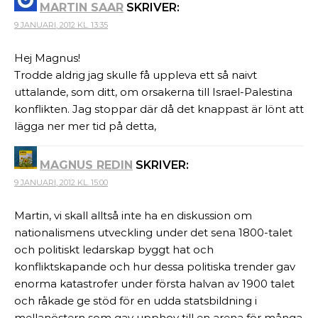
MARTIN SAAR
SKRIVER:
9 JANUARI, 2012 KL. 13:35
Hej Magnus!
Trodde aldrig jag skulle få uppleva ett så naivt
uttalande, som ditt, om orsakerna till Israel-Palestina
konflikten. Jag stoppar där då det knappast är lönt att
lägga ner mer tid på detta,
MAGNUS REDIN
SKRIVER:
9 JANUARI, 2012 KL. 15:00
Martin, vi skall alltså inte ha en diskussion om
nationalismens utveckling under det sena 1800-talet
och politiskt ledarskap byggt hat och
konfliktskapande och hur dessa politiska trender gav
enorma katastrofer under första halvan av 1900 talet
och råkade ge stöd för en udda statsbildning i
mellanöstern som gav upphov till en arena för många