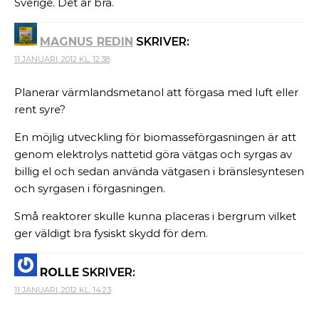
Sverige. Det är bra.
MAGNUS REDIN
SKRIVER:
11 JANUARI, 2012 KL. 12:38
Planerar värmlandsmetanol att förgasa med luft eller
rent syre?
En möjlig utveckling för biomasseförgasningen är att
genom elektrolys nattetid göra vätgas och syrgas av
billig el och sedan använda vätgasen i bränslesyntesen
och syrgasen i förgasningen.
Små reaktorer skulle kunna placeras i bergrum vilket
ger väldigt bra fysiskt skydd för dem.
ROLLE
SKRIVER:
11 JANUARI, 2012 KL. 14:23