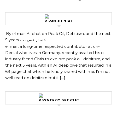
UN-DENIAL
By el mar: AI chat on Peak Oil, Debitism, and the next
5 years
2 augusti, 2026
el mar, a long-time respected contributor at un-
Denial who lives in Germany, recently assisted his oil
industry friend Chris to explore peak oil, debitism, and
the next 5 years, with an AI deep dive that resulted in a
69 page chat which he kindly shared with me. I’m not
well read on debitism but it […]
ENERGY SKEPTIC