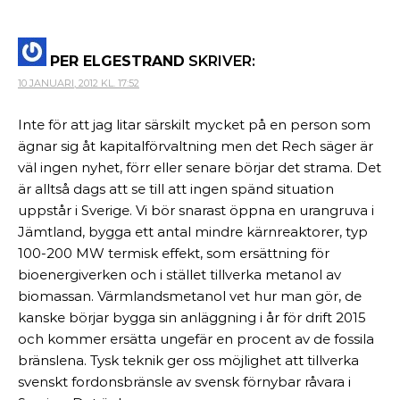
PER ELGESTRAND
SKRIVER:
10 JANUARI, 2012 KL. 17:52
Inte för att jag litar särskilt mycket på en person som
ägnar sig åt kapitalförvaltning men det Rech säger är
väl ingen nyhet, förr eller senare börjar det strama. Det
är alltså dags att se till att ingen spänd situation
uppstår i Sverige. Vi bör snarast öppna en urangruva i
Jämtland, bygga ett antal mindre kärnreaktorer, typ
100-200 MW termisk effekt, som ersättning för
bioenergiverken och i stället tillverka metanol av
biomassan. Värmlandsmetanol vet hur man gör, de
kanske börjar bygga sin anläggning i år för drift 2015
och kommer ersätta ungefär en procent av de fossila
bränslena. Tysk teknik ger oss möjlighet att tillverka
svenskt fordonsbränsle av svensk förnybar råvara i