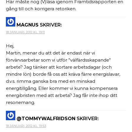
Här måste nog (V)läsa igenom Framtidsrapporten en
gång till och korrigera retoriken.
MAGNUS
SKRIVER:
18 JANUARI, 2012 KL. 19:11
Hej,
Martin, menar du att det är endast när vi
förvärvsarbetar som vi utför ”välfärdsskapande”
arbete? Jag tänker att kortare arbetsdagar (och
mindre lön) borde få oss att kräva färre energislavar,
d.v.s. rimma ganska bra med en minskad
energitillgång. Eller kommer vi kunna kompensera
energibristen med att arbeta? Jag får inte ihop ditt
resonemang.
@TOMMYWALFRIDSON
SKRIVER:
18 JANUARI, 2012 KL. 19:53