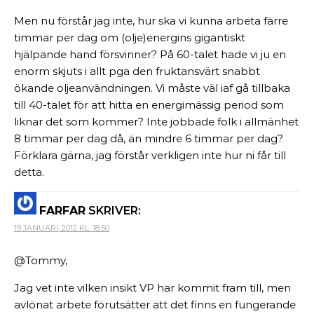
Men nu förstår jag inte, hur ska vi kunna arbeta färre
timmar per dag om (olje)energins gigantiskt
hjälpande hand försvinner? På 60-talet hade vi ju en
enorm skjuts i allt pga den fruktansvärt snabbt
ökande oljeanvändningen. Vi måste väl iaf gå tillbaka
till 40-talet för att hitta en energimässig period som
liknar det som kommer? Inte jobbade folk i allmänhet
8 timmar per dag då, än mindre 6 timmar per dag?
Förklara gärna, jag förstår verkligen inte hur ni får till
detta.
FARFAR
SKRIVER:
19 JANUARI, 2012 KL. 18:50
@Tommy,
Jag vet inte vilken insikt VP har kommit fram till, men
avlönat arbete förutsätter att det finns en fungerande