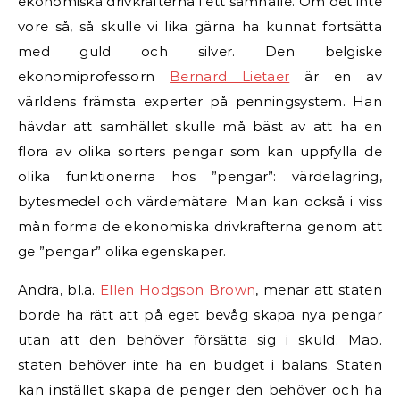
ekonomiska drivkrafterna i ett samhälle. Om det inte
vore så, så skulle vi lika gärna ha kunnat fortsätta
med guld och silver. Den belgiske
ekonomiprofessorn
Bernard Lietaer
är en av
världens främsta experter på penningsystem. Han
hävdar att samhället skulle må bäst av att ha en
flora av olika sorters pengar som kan uppfylla de
olika funktionerna hos ”pengar”: värdelagring,
bytesmedel och värdemätare. Man kan också i viss
mån forma de ekonomiska drivkrafterna genom att
ge ”pengar” olika egenskaper.
Andra, bl.a.
Ellen Hodgson Brown
, menar att staten
borde ha rätt att på eget bevåg skapa nya pengar
utan att den behöver försätta sig i skuld. Mao.
staten behöver inte ha en budget i balans. Staten
kan instället skapa de penger den behöver och ha