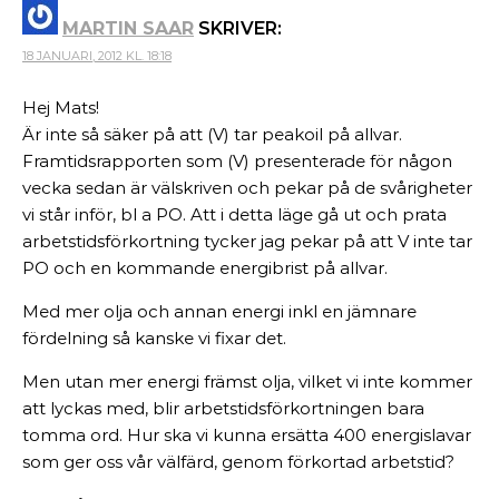
MARTIN SAAR
SKRIVER:
18 JANUARI, 2012 KL. 18:18
Hej Mats!
Är inte så säker på att (V) tar peakoil på allvar.
Framtidsrapporten som (V) presenterade för någon
vecka sedan är välskriven och pekar på de svårigheter
vi står inför, bl a PO. Att i detta läge gå ut och prata
arbetstidsförkortning tycker jag pekar på att V inte tar
PO och en kommande energibrist på allvar.
Med mer olja och annan energi inkl en jämnare
fördelning så kanske vi fixar det.
Men utan mer energi främst olja, vilket vi inte kommer
att lyckas med, blir arbetstidsförkortningen bara
tomma ord. Hur ska vi kunna ersätta 400 energislavar
som ger oss vår välfärd, genom förkortad arbetstid?