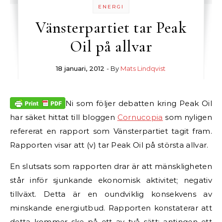
ENERGI
Vänsterpartiet tar Peak
Oil på allvar
18 januari, 2012
- By
Mats Lindqvist
Ni som följer debatten kring Peak Oil
har säket hittat till bloggen
Cornucopia
som nyligen
refererat en rapport som Vänsterpartiet tagit fram.
Rapporten visar att (v) tar Peak Oil på största allvar.
En slutsats som rapporten drar är att mänskligheten
står inför sjunkande ekonomisk aktivitet; negativ
tillväxt. Detta är en oundviklig konsekvens av
minskande energiutbud. Rapporten konstaterar att
detta kommer ske på ett av två sätt: antingen ett