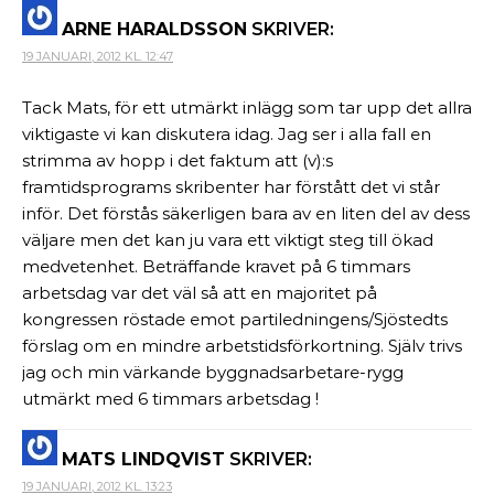
ARNE HARALDSSON
SKRIVER:
19 JANUARI, 2012 KL. 12:47
Tack Mats, för ett utmärkt inlägg som tar upp det allra
viktigaste vi kan diskutera idag. Jag ser i alla fall en
strimma av hopp i det faktum att (v):s
framtidsprograms skribenter har förstått det vi står
inför. Det förstås säkerligen bara av en liten del av dess
väljare men det kan ju vara ett viktigt steg till ökad
medvetenhet. Beträffande kravet på 6 timmars
arbetsdag var det väl så att en majoritet på
kongressen röstade emot partiledningens/Sjöstedts
förslag om en mindre arbetstidsförkortning. Själv trivs
jag och min värkande byggnadsarbetare-rygg
utmärkt med 6 timmars arbetsdag !
MATS LINDQVIST
SKRIVER:
19 JANUARI, 2012 KL. 13:23