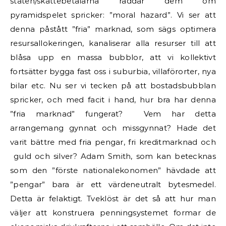
staten/skattebetalarna räddar dem om
pyramidspelet spricker: ”moral hazard”. Vi ser att
denna påstått ”fria” marknad, som sägs optimera
resursallokeringen, kanaliserar alla resurser till att
blåsa upp en massa bubblor, att vi kollektivt
fortsätter bygga fast oss i suburbia, villaförorter, nya
bilar etc. Nu ser vi tecken på att bostadsbubblan
spricker, och med facit i hand, hur bra har denna
”fria marknad” fungerat? Vem har detta
arrangemang gynnat och missgynnat? Hade det
varit bättre med fria pengar, fri kreditmarknad och
guld och silver? Adam Smith, som kan betecknas
som den ”förste nationalekonomen” hävdade att
”pengar” bara är ett värdeneutralt bytesmedel.
Detta är felaktigt. Tveklöst är det så att hur man
väljer att konstruera penningsystemet formar de