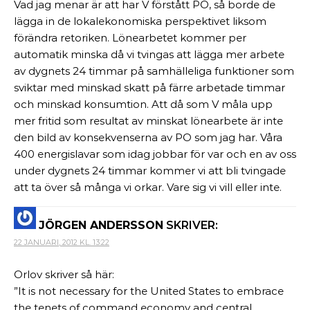
Vad jag menar är att har V förstått PO, så borde de
lägga in de lokalekonomiska perspektivet liksom
förändra retoriken. Lönearbetet kommer per
automatik minska då vi tvingas att lägga mer arbete
av dygnets 24 timmar på samhälleliga funktioner som
sviktar med minskad skatt på färre arbetade timmar
och minskad konsumtion. Att då som V måla upp
mer fritid som resultat av minskat lönearbete är inte
den bild av konsekvenserna av PO som jag har. Våra
400 energislavar som idag jobbar för var och en av oss
under dygnets 24 timmar kommer vi att bli tvingade
att ta över så många vi orkar. Vare sig vi vill eller inte.
JÖRGEN ANDERSSON
SKRIVER:
22 JANUARI, 2012 KL. 13:22
Orlov skriver så här:
”It is not necessary for the United States to embrace
the tenets of command economy and central