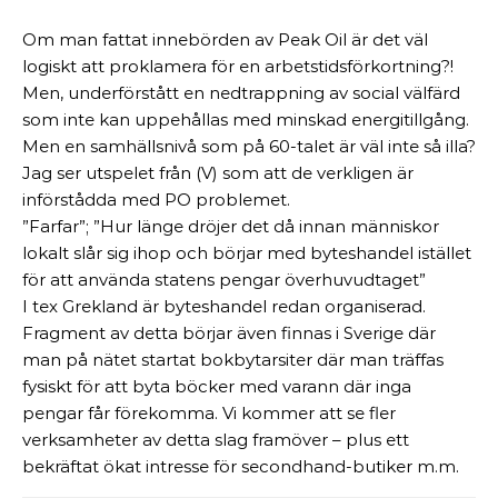
Om man fattat innebörden av Peak Oil är det väl
logiskt att proklamera för en arbetstidsförkortning?!
Men, underförstått en nedtrappning av social välfärd
som inte kan uppehållas med minskad energitillgång.
Men en samhällsnivå som på 60-talet är väl inte så illa?
Jag ser utspelet från (V) som att de verkligen är
införstådda med PO problemet.
”Farfar”; ”Hur länge dröjer det då innan människor
lokalt slår sig ihop och börjar med byteshandel istället
för att använda statens pengar överhuvudtaget”
I tex Grekland är byteshandel redan organiserad.
Fragment av detta börjar även finnas i Sverige där
man på nätet startat bokbytarsiter där man träffas
fysiskt för att byta böcker med varann där inga
pengar får förekomma. Vi kommer att se fler
verksamheter av detta slag framöver – plus ett
bekräftat ökat intresse för secondhand-butiker m.m.