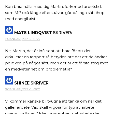
Kan bara hålla med dig Martin, förkortad arbetstid,
som MP oxå länge eftersträvar, går på inga sätt ihop
med energibrist.
MATS LINDQVIST
SKRIVER:
19 JANUARI, 2012 KL. 07:27
Nej Martin, det är iofs sant att bara för att det
cirkulerar en rapport så betyder inte det att de ändrar
politiken på något sätt, men det är ett första steg mot
en medvetenhet om problemet iaf.
SHINEE
SKRIVER:
19 JANUARI, 2012 KL. 08:17
Vi kommer kanske bli tvugna att tänka om när det
gäller arbete. Vad skall vi göra för typ av arbete
överhuvudtaget? Idag görs enbart det arbete där