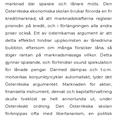
marknad där sparare och lånare möts. Den
Österrikiska ekonomiska skolan brukar förorda en fri
kreditmarknad, så att marknadskrafterna reglerar
prisnivån på kredit, och i förlängningen alla andra
priser också. Ett av österrikarnas argument är att
detta effektivt hindrar uppkomsten av lånedrivna
bubblor, eftersom om många försöker låna, så
stiger räntan på marknadsmässiga villkor. Detta
gynnar sparande, och förhindrar osund spekulation
för lånade pengar. Därmed dämpas och t.o.m.
motverkas konjunktyrcykler automatiskt, lyder det
Österrikiska argumentet. Marknaden för aktier,
finansiella instrument, derivat och kapitalförvaltning
skulle tveklöst se helt annorlunda ut, under
Österrikiskt ordning. Den Österrikiska skolan
förknippas ofta med libertarianism, en politisk