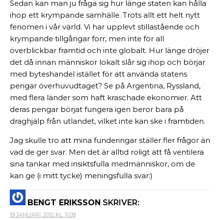
Sedan kan man ju fråga sig hur länge staten kan hålla
ihop ett krympande samhälle. Trots allt ett helt nytt
fenomen i vår värld. Vi har upplevt stillastående och
krympande tillgångar förr, men inte för all
överblickbar framtid och inte globalt. Hur länge dröjer
det då innan människor lokalt slår sig ihop och börjar
med byteshandel istället för att använda statens
pengar överhuvudtaget? Se på Argentina, Ryssland,
med flera länder som haft kraschade ekonomier. Att
deras pengar börjat fungera igen beror bara på
draghjälp från utlandet, vilket inte kan ske i framtiden.
Jag skulle tro att mina funderingar ställer fler frågor än
vad de ger svar. Men det är alltid roligt att få ventilera
sina tankar med insiktsfulla medmänniskor, om de
kan ge (i mitt tycke) meningsfulla svar:)
BENGT ERIKSSON
SKRIVER:
19 JANUARI, 2012 KL. 11:09