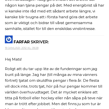
någon kan tjäna pengar på det. Med energibrist så har
vi kanske inte råd med ett sådant arbete längre, vi
kanske blir tvugna att i första hand göra det arbete
som är viktigt och bidrar till vårat gemensamma
samhälle, istället för till den enskildas vinstintresse.
FARFAR
SKRIVER:
19 JANUARI, 2012 KL. 09:28
Hej Mats!
Roligt att du tar upp lite av de funderingar som jag
burit på länge. Jag har (till många av mina vänners
förtret) tjatat om skuldfria pengar i flera år. De flesta
vill dock inte, trots tjat, hör på hur pengar kommer till
världen överhuvudtaget. Det är mycket enklare att
titta på fotboll eller hockey eller nån såpa på teve när
man är trött efter jobbet. Men det finns ju som tur är