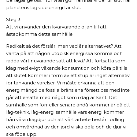
behagar ge oss. Hur vi än gör hamnar vi där till slut när
planetens lagrade energi tar slut.
Steg 3:
Att vi använder den kvarvarande oljan till att
åstadkomma detta samhälle.
Radikalt så det förslår, men vad är alternativet? Att
vänta på att någon utopisk energi ska komma och
rädda vårt nuvarande sätt att leva? Att fortsätta som
idag med evigt växande konsumtion och köra på tills
att slutet kommer i form av ett stup är inget alternativ
för tänkande varelser. Vi måste erkänna att den
energimängd de fossila bränslena försett oss med inte
går att ersätta med något som i dag är känt. Det
samhälle som förr eller senare ändå kommer är då ett
låg-teknik, låg-energi samhälle vars energi kommer
från våra dragdjur och att vårt arbete består i odling
och omvårdnad av den jord vi ska odla och de djur vi
ska föda upp.