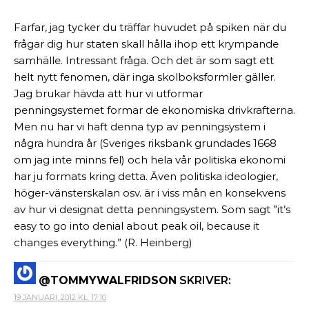
Farfar, jag tycker du träffar huvudet på spiken när du
frågar dig hur staten skall hålla ihop ett krympande
samhälle. Intressant fråga. Och det är som sagt ett
helt nytt fenomen, där inga skolboksformler gäller.
Jag brukar hävda att hur vi utformar
penningsystemet formar de ekonomiska drivkrafterna.
Men nu har vi haft denna typ av penningsystem i
några hundra år (Sveriges riksbank grundades 1668
om jag inte minns fel) och hela vår politiska ekonomi
har ju formats kring detta. Även politiska ideologier,
höger-vänsterskalan osv. är i viss mån en konsekvens
av hur vi designat detta penningsystem. Som sagt ”it’s
easy to go into denial about peak oil, because it
changes everything.” (R. Heinberg)
@TOMMYWALFRIDSON
SKRIVER:
19 JANUARI, 2012 KL. 17:10