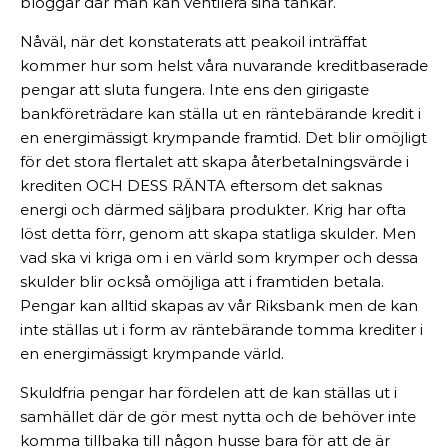
bloggar där man kan ventilera sina tankar.
Nåväl, när det konstaterats att peakoil inträffat
kommer hur som helst våra nuvarande kreditbaserade
pengar att sluta fungera. Inte ens den girigaste
bankföreträdare kan ställa ut en räntebärande kredit i
en energimässigt krympande framtid. Det blir omöjligt
för det stora flertalet att skapa återbetalningsvärde i
krediten OCH DESS RÄNTA eftersom det saknas
energi och därmed säljbara produkter. Krig har ofta
löst detta förr, genom att skapa statliga skulder. Men
vad ska vi kriga om i en värld som krymper och dessa
skulder blir också omöjliga att i framtiden betala.
Pengar kan alltid skapas av vår Riksbank men de kan
inte ställas ut i form av räntebärande tomma krediter i
en energimässigt krympande värld.
Skuldfria pengar har fördelen att de kan ställas ut i
samhället där de gör mest nytta och de behöver inte
komma tillbaka till någon husse bara för att de är