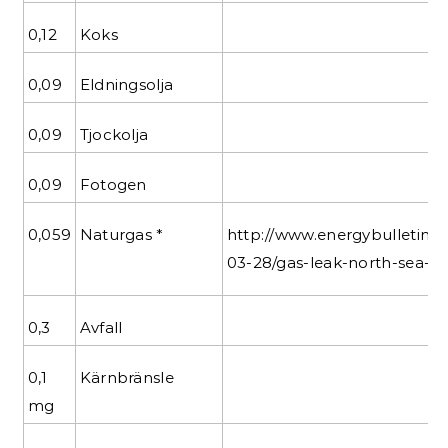
0,12
Koks
0,09
Eldningsolja
0,09
Tjockolja
0,09
Fotogen
0,059
Naturgas *
http://www.energybulletin.ne
03-28/gas-leak-north-sea-el
0,3
Avfall
0,1
Kärnbränsle
mg