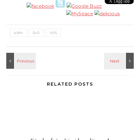
kWh
SvD
VVS
RELATED POSTS