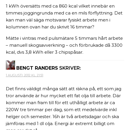
1 kWh översätts med ca 860 kcal vilket innebär en
timmes joggingrunda med ca en mils förflyttning. Det
kan man väl säga motsvarar fysiskt arbete men i
kolumnen ovan har du skrivit 16 timmar?
Mätte i vintras med pulsmätare 5 timmars hårt arbete
– manuell skogsavverkning – och förbrukade då 3300
kcal, dvs 3,8 kWh eller 3 chipspåsar.
BENGT RANDERS
SKRIVER:
1 AUGUSTI, 2012 KL. 21:51
Det finns väldigt många sätt att räkna på, ett som jag
tror använde är hur mycket ett fat olja till arbete. Där
kommer man fram till för ett uthålligt arbete är ca
220W tre timmar per dag, som ett medelvärde inkl
helger och semester. 16h är två arbetsdagar och ska
jämföras med 1 dl olja. Energi är extremt billigt om