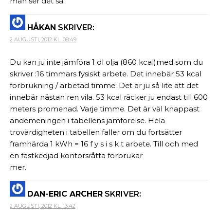
man ser det så.
HÅKAN
SKRIVER:
2 AUGUSTI, 2012 KL. 08:49
Du kan ju inte jämföra 1 dl olja (860 kcal)med som du
skriver :16 timmars fysiskt arbete. Det innebär 53 kcal
förbrukning / arbetad timme. Det är ju så lite att det
innebär nästan ren vila. 53 kcal räcker ju endast till 600
meters promenad. Varje timme. Det är väl knappast
andemeningen i tabellens jämförelse. Hela
trovärdigheten i tabellen faller om du fortsätter
framhärda 1 kWh = 16 f y s i s k t arbete. Till och med
en fastkedjad kontorsråtta förbrukar
mer.
DAN-ERIC ARCHER
SKRIVER:
2 AUGUSTI, 2012 KL. 13:42