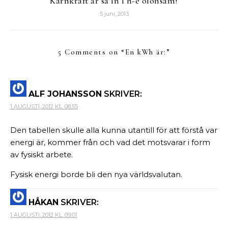
Kärnkraft är så in i h-e olönsam!
5 juni, 2013
5 Comments on “
En kWh är:
”
ALF JOHANSSON
SKRIVER:
1 AUGUSTI, 2012 KL. 08:55
Den tabellen skulle alla kunna utantill för att förstå var
energi är, kommer från och vad det motsvarar i form
av fysiskt arbete.
Fysisk energi borde bli den nya världsvalutan.
HÅKAN
SKRIVER:
1 AUGUSTI, 2012 KL. 09:01