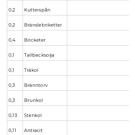
0,2
Kutterspån
0,2
Bränslebriketter
0,4
Bricketer
0,1
Tallbecksolja
0,1
Träkol
0,3
Bränntorv
0,3
Brunkol
0,13
Stenkol
0,11
Antracit