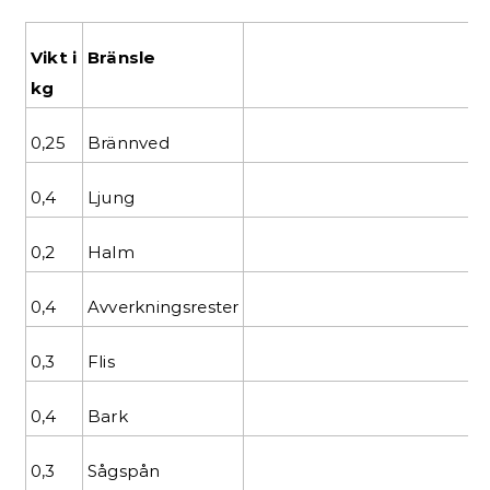
Vikt i
Bränsle
kg
0,25
Brännved
0,4
Ljung
0,2
Halm
0,4
Avverkningsrester
0,3
Flis
0,4
Bark
0,3
Sågspån