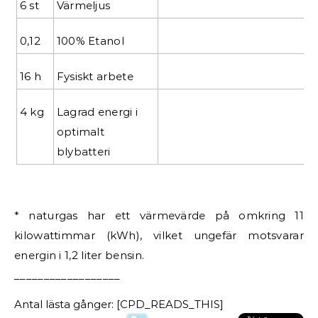
6 st
Värmeljus
0,12
100% Etanol
16 h
Fysiskt arbete
4 kg
Lagrad energi i
optimalt
blybatteri
* naturgas har ett värmevärde på omkring 11
kilowattimmar (kWh), vilket ungefär motsvarar
energin i 1,2 liter bensin.
__________________
Antal lästa gånger: [CPD_READS_THIS]