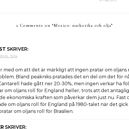
10 maj, 2013
2 Comments on “
Mexico: narkotika och olja
”
ST
SKRIVER:
0 KL. 15:34
er med om att det är märkligt att ingen pratar om oljans r
oblem. Bland peakniks pratades det en del om det för n
Cantarell hade gått ner 20-30%, men ingen verkar ha föl
r om oljans roll för England heller, trots att det antagl
e ekonomiska kraften som påverkar dem just nu. Fast d
de om oljans roll för England på 1980-talet när det gick 
ratar om oljans roll för Brasilien.
ER
SKRIVER: