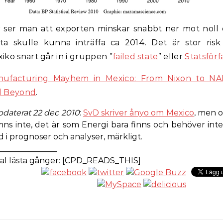
 ser man att exporten minskar snabbt ner mot noll
ta skulle kunna inträffa ca 2014. Det är stor risk
iko snart går in i gruppen ”
failed state
” eller
Statsförfa
nufacturing Mayhem in Mexico: From Nixon to NA
d Beyond
.
daterat 22 dec 2010
:
SvD skriver ånyo om Mexico
, men o
ns inte, det är som Energi bara finns och behöver inte
 i prognoser och analyser, märkligt.
_______________
al lästa gånger: [CPD_READS_THIS]