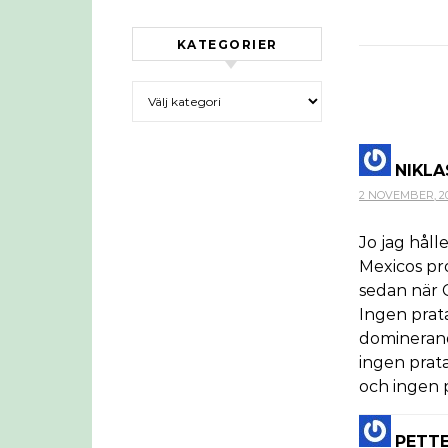
KATEGORIER
Kategorier
NIKLA
2 NOVEMBER, 201
Jo jag håll
Mexicos pr
sedan när 
Ingen prata
dominerand
ingen prata
och ingen p
PETT