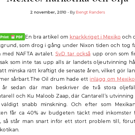
2 november, 2010
- By
Bengt Randers
En bra artikel om
knarkkriget i Mexiko
och 
grund, som drog i gång under Nixon tiden och tog fa
h med NAFTA avtalet.
SvD tar också
upp oron som fi
sak som inte tas upp alls är landets oljeutvinning hå
att minska rätt kraftigt de senaste åren, vilket gör la
mer sårbart.
The Oil drum hade ett
inlägg om Mexiko
 år sedan där man beskriver de två stora oljefä
tarell och Ku Maloob Zaap, där Cantarell’s utvinning
 väldigt snabb minskning. Och efter som Mexikan
ten får ca 40% av budgeten täckt med inkomster 
a, så står man snart inför ett stort problem till, för
kotikan.