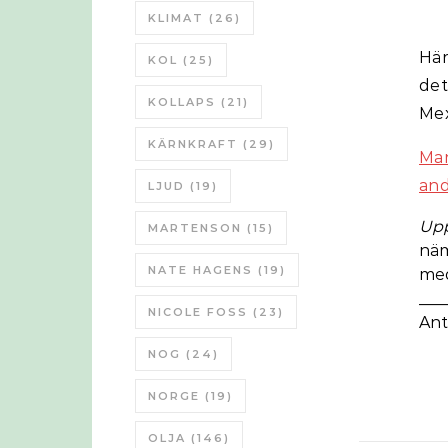
KLIMAT
(26)
Här
KOL
(25)
det
KOLLAPS
(21)
Mex
KÄRNKRAFT
(29)
Ma
an
LJUD
(19)
Upp
MARTENSON
(15)
näm
NATE HAGENS
(19)
med
___
NICOLE FOSS
(23)
Ant
NOG
(24)
NORGE
(19)
OLJA
(146)