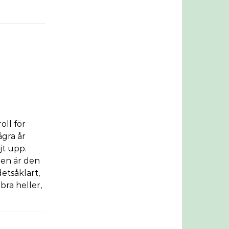
oll för
ågra år
jt upp.
igen är den
etsåklart,
bra heller,