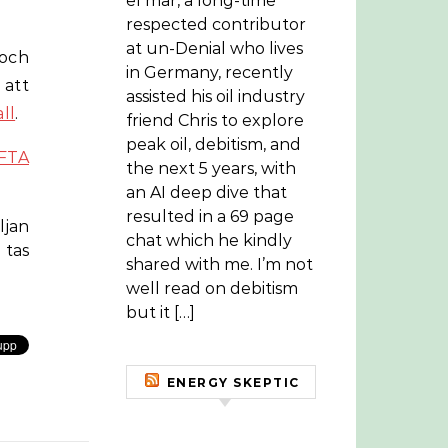
el mar, a long-time
respected contributor
at un-Denial who lives
 och
in Germany, recently
 att
assisted his oil industry
ll
.
friend Chris to explore
peak oil, debitism, and
FTA
the next 5 years, with
an AI deep dive that
resulted in a 69 page
ljan
chat which he kindly
 tas
shared with me. I’m not
well read on debitism
but it […]
ENERGY SKEPTIC