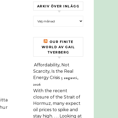
ARKIV ÖVER INLÄGG
Arkiv över inlägg
OUR FINITE
WORLD AV GAIL
TVERBERG
Affordability, Not
Scarcity, Is the Real
Energy Crisis
5 augusti,
2026
With the recent
closure of the Strait of
itta
Hormuz, many expect
hur
oil prices to spike and
stay high. . . . Looking at