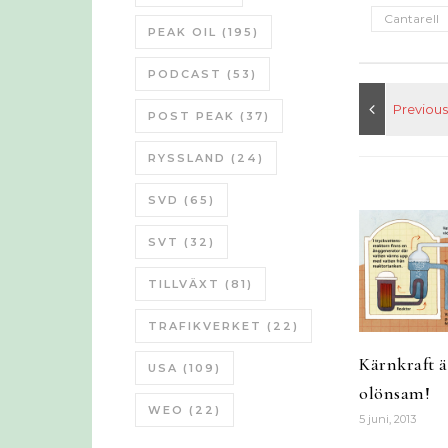
Cantarell
PEAK OIL
(195)
PODCAST
(53)
POST PEAK
(37)
RYSSLAND
(24)
SVD
(65)
SVT
(32)
TILLVÄXT
(81)
TRAFIKVERKET
(22)
Kärnkraft är
USA
(109)
olönsam!
WEO
(22)
5 juni, 2013