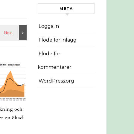
META
Logga in
Flöde för inlägg
Flöde för
kommentarer
WordPress.org
kning och
er en ökad