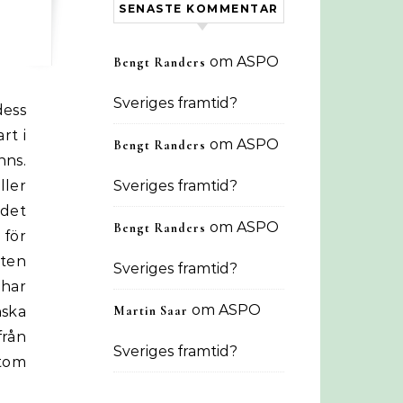
SENASTE KOMMENTAR
om
ASPO
Bengt Randers
Sveriges framtid?
dess
rt i
om
ASPO
Bengt Randers
nns.
ller
Sveriges framtid?
ndet
om
ASPO
Bengt Randers
för
lten
Sveriges framtid?
 har
om
ASPO
ska
Martin Saar
från
Sveriges framtid?
utom