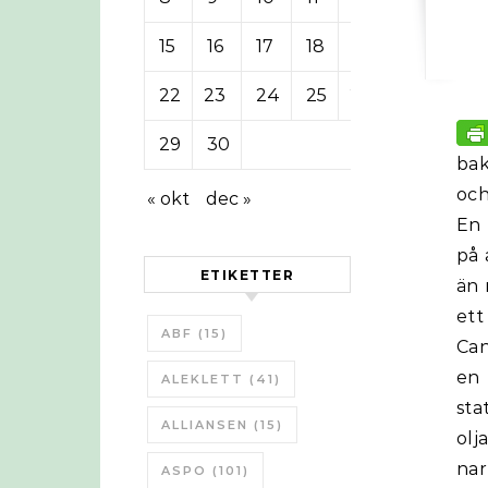
15
16
17
18
19
20
21
22
23
24
25
26
27
28
29
30
bak
oc
« okt
dec »
En 
på 
ETIKETTER
än 
ett
ABF
(15)
Can
en
ALEKLETT
(41)
sta
ALLIANSEN
(15)
olj
nar
ASPO
(101)