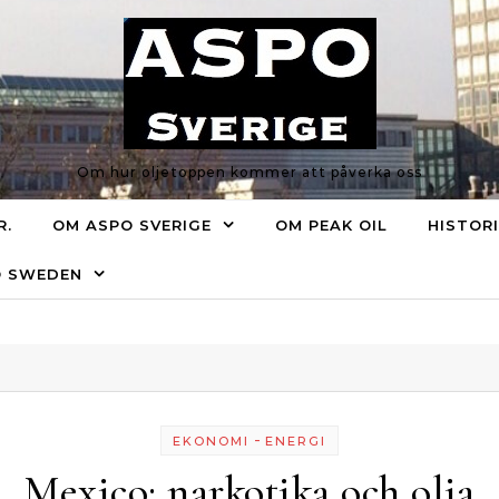
Om hur oljetoppen kommer att påverka oss
R.
OM ASPO SVERIGE
OM PEAK OIL
HISTOR
O SWEDEN
-
EKONOMI
ENERGI
Mexico: narkotika och olja