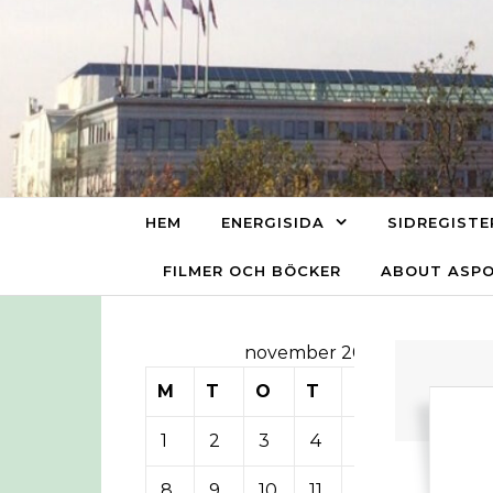
Skip to content
HEM
ENERGISIDA
SIDREGISTE
FILMER OCH BÖCKER
ABOUT ASP
november 2010
M
T
O
T
F
L
S
1
2
3
4
5
6
7
8
9
10
11
12
13
14