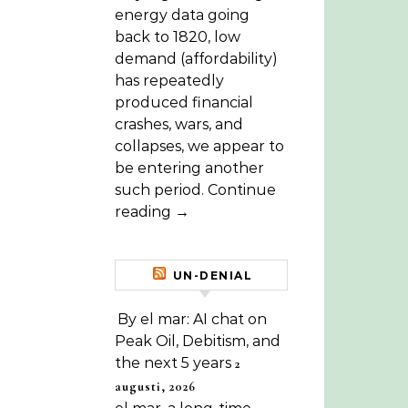
energy data going
back to 1820, low
demand (affordability)
has repeatedly
produced financial
crashes, wars, and
collapses, we appear to
be entering another
such period. Continue
reading →
UN-DENIAL
By el mar: AI chat on
Peak Oil, Debitism, and
the next 5 years
2
augusti, 2026