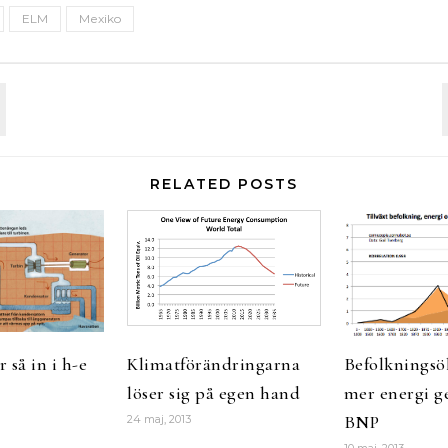
ELM
Mexiko
RELATED POSTS
 så in i h-e
Klimatförändringarna
Befolkningsö
löser sig på egen hand
mer energi g
BNP
24 maj, 2013