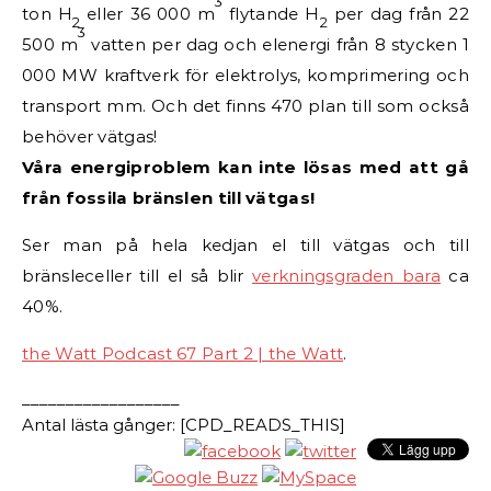
3
ton H
eller 36 000 m
flytande H
per dag från 22
2
2
3
500 m
vatten per dag och elenergi från 8 stycken 1
000 MW kraftverk för elektrolys, komprimering och
transport mm. Och det finns 470 plan till som också
behöver vätgas!
Våra energiproblem kan inte lösas med att gå
från fossila bränslen till vätgas!
Ser man på hela kedjan el till vätgas och till
bränsleceller till el så blir
verkningsgraden bara
ca
40%.
the Watt Podcast 67 Part 2 | the Watt
.
__________________
Antal lästa gånger: [CPD_READS_THIS]