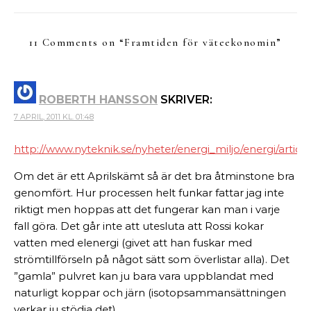
11 Comments on “
Framtiden för väteekonomin
”
ROBERTH HANSSON
SKRIVER:
7 APRIL, 2011 KL. 01:48
http://www.nyteknik.se/nyheter/energi_miljo/energi/articl
Om det är ett Aprilskämt så är det bra åtminstone bra
genomfört. Hur processen helt funkar fattar jag inte
riktigt men hoppas att det fungerar kan man i varje
fall göra. Det går inte att utesluta att Rossi kokar
vatten med elenergi (givet att han fuskar med
strömtillförseln på något sätt som överlistar alla). Det
”gamla” pulvret kan ju bara vara uppblandat med
naturligt koppar och järn (isotopsammansättningen
verkar ju stödja det).