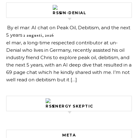
UN-DENIAL
By el mar: AI chat on Peak Oil, Debitism, and the next
5 years
2 augusti, 2026
el mar, a long-time respected contributor at un-
Denial who lives in Germany, recently assisted his oil
industry friend Chris to explore peak oil, debitism, and
the next 5 years, with an AI deep dive that resulted in a
69 page chat which he kindly shared with me. I’m not
well read on debitism but it […]
ENERGY SKEPTIC
META