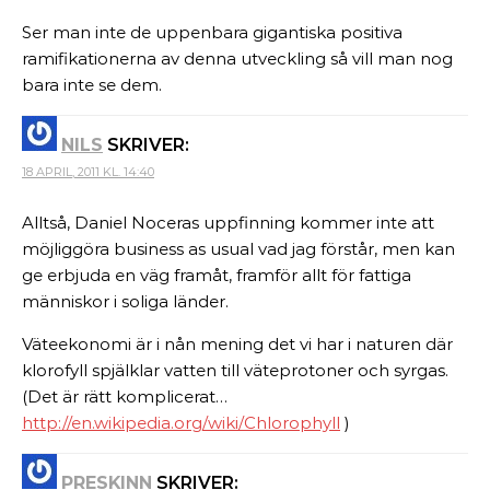
Ser man inte de uppenbara gigantiska positiva
ramifikationerna av denna utveckling så vill man nog
bara inte se dem.
NILS
SKRIVER:
18 APRIL, 2011 KL. 14:40
Alltså, Daniel Noceras uppfinning kommer inte att
möjliggöra business as usual vad jag förstår, men kan
ge erbjuda en väg framåt, framför allt för fattiga
människor i soliga länder.
Väteekonomi är i nån mening det vi har i naturen där
klorofyll spjälklar vatten till väteprotoner och syrgas.
(Det är rätt komplicerat…
http://en.wikipedia.org/wiki/Chlorophyll
)
PRESKINN
SKRIVER: