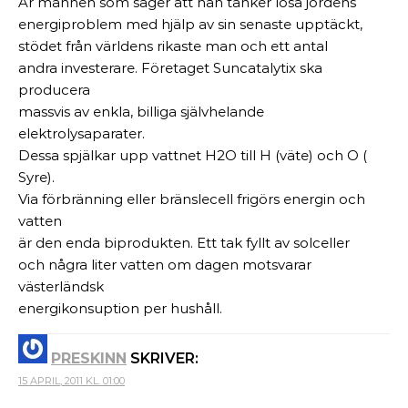
Är mannen som säger att han tänker lösa jordens
energiproblem med hjälp av sin senaste upptäckt,
stödet från världens rikaste man och ett antal
andra investerare. Företaget Suncatalytix ska
producera
massvis av enkla, billiga självhelande
elektrolysaparater.
Dessa spjälkar upp vattnet H2O till H (väte) och O (
Syre).
Via förbränning eller bränslecell frigörs energin och
vatten
är den enda biprodukten. Ett tak fyllt av solceller
och några liter vatten om dagen motsvarar
västerländsk
energikonsuption per hushåll.
PRESKINN
SKRIVER:
15 APRIL, 2011 KL. 01:00