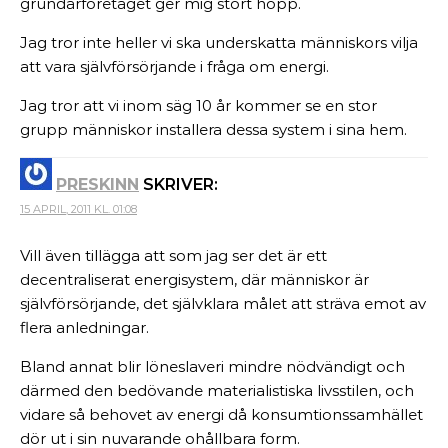
grundarföretaget ger mig stort hopp.
Jag tror inte heller vi ska underskatta människors vilja
att vara självförsörjande i fråga om energi.
Jag tror att vi inom säg 10 år kommer se en stor
grupp människor installera dessa system i sina hem.
PRESKINN
SKRIVER:
15 APRIL, 2011 KL. 01:08
Vill även tillägga att som jag ser det är ett
decentraliserat energisystem, där människor är
självförsörjande, det självklara målet att sträva emot av
flera anledningar.
Bland annat blir löneslaveri mindre nödvändigt och
därmed den bedövande materialistiska livsstilen, och
vidare så behovet av energi då konsumtionssamhället
dör ut i sin nuvarande ohållbara form.