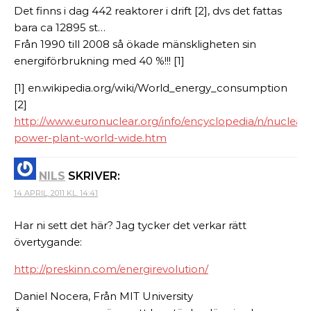
Det finns i dag 442 reaktorer i drift [2], dvs det fattas
bara ca 12895 st…
Från 1990 till 2008 så ökade mänskligheten sin
energiförbrukning med 40 %!!! [1]
[1] en.wikipedia.org/wiki/World_energy_consumption
[2]
http://www.euronuclear.org/info/encyclopedia/n/nuclear-
power-plant-world-wide.htm
NILS
SKRIVER:
14 APRIL, 2011 KL. 14:41
Har ni sett det här? Jag tycker det verkar rätt
övertygande:
http://preskinn.com/energirevolution/
Daniel Nocera, Från MIT University