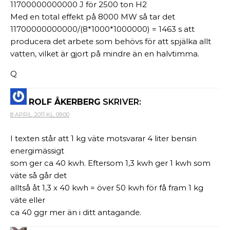
11700000000000 J för 2500 ton H2
Med en total effekt på 8000 MW så tar det
11700000000000/(8*1000*1000000) = 1463 s att
producera det arbete som behövs för att spjälka allt
vatten, vilket är gjort på mindre än en halvtimma.
Q
ROLF ÅKERBERG
SKRIVER:
8 APRIL, 2011 KL. 09:00
I texten står att 1 kg väte motsvarar 4 liter bensin
energimässigt
som ger ca 40 kwh. Eftersom 1,3 kwh ger 1 kwh som
väte så går det
alltså åt 1,3 x 40 kwh = över 50 kwh för få fram 1 kg
väte eller
ca 40 ggr mer än i ditt antagande.