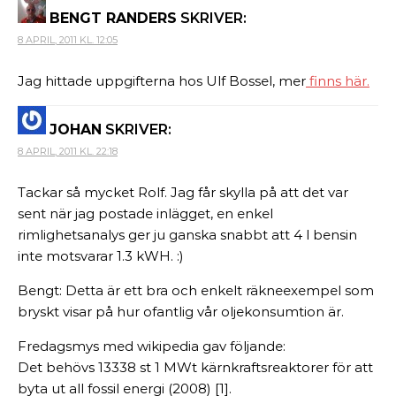
BENGT RANDERS
SKRIVER:
8 APRIL, 2011 KL. 12:05
Jag hittade uppgifterna hos Ulf Bossel, mer
finns här.
JOHAN
SKRIVER:
8 APRIL, 2011 KL. 22:18
Tackar så mycket Rolf. Jag får skylla på att det var
sent när jag postade inlägget, en enkel
rimlighetsanalys ger ju ganska snabbt att 4 l bensin
inte motsvarar 1.3 kWH. :)
Bengt: Detta är ett bra och enkelt räkneexempel som
bryskt visar på hur ofantlig vår oljekonsumtion är.
Fredagsmys med wikipedia gav följande:
Det behövs 13338 st 1 MWt kärnkraftsreaktorer för att
byta ut all fossil energi (2008) [1].