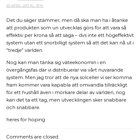
20 APRIL, 2011 KL. 15:14
Det du säger stämmer, men då ska man ha i åtanke
att produkten som un utvecklas görs för att vara så
effektiv per krona så att säga – dvs inte ett högeffektivt
system utan ett snorbilligt system så att det kan nå ut i
”tredje” världen.
Nog kan man tänka sig väteekonomin i en
övergångsfas där vi distribuerar via vårt nuvarande
system. Men jag tror att de nya solceller vi ser komma
fram kommer vara kapabla att omvandla tillräckligt
för ett hushåll även i mörkare delar av världen, nog
kan det ta ett tag, men utvecklingen sker snabbare
och snabbare.
heres for hoping
Comments are closed.