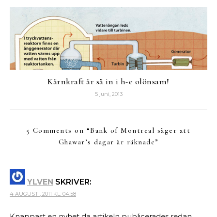
Kärnkraft är så in i h-e olönsam!
5 juni, 2013
5 Comments on “
Bank of Montreal säger att
Ghawar’s dagar är räknade
”
YLVEN
SKRIVER:
4 AUGUSTI, 2011 KL. 04:58
Knappast en nyhet da artikeln publicerades redan