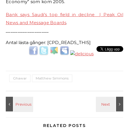
Economy” som kom 2005.
Bank says Saudi’s top field in decline | Peak Oil
News and Message Boards
.
__________________
Antal lästa gånger: [CPD_READS_THIS]
Ghawar
Matthew Simmons
RELATED POSTS