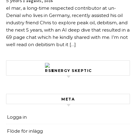
5 years
2 augusti, 2026
el mar, a long-time respected contributor at un-
Denial who lives in Germany, recently assisted his oil
industry friend Chris to explore peak oil, debitism, and
the next 5 years, with an AI deep dive that resulted in a
69 page chat which he kindly shared with me. I’m not
well read on debitism but it […]
ENERGY SKEPTIC
META
Logga in
Flöde för inlägg