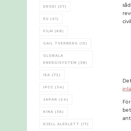
såd
EROEI
(57)
rev
EU
(41)
civi
FILM
(68)
GAIL TVERBERG
(15)
GLOBALA
ENERGISYSTEM
(38)
IEA
(72)
Det
IPCC
(34)
inl
JAPAN
(24)
Fö
bet
KINA
(36)
ant
KJELL ALEKLETT
(17)