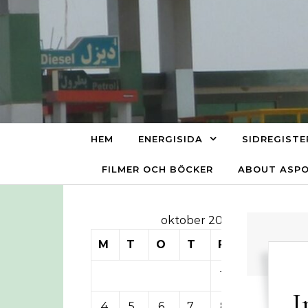
Skip to content
HEM
ENERGISIDA
SIDREGISTE
FILMER OCH BÖCKER
ABOUT ASP
oktober 2010
M
T
O
T
F
L
S
1
2
3
I
4
5
6
7
8
9
10