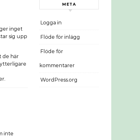
META
Logga in
äger inget
star sig upp
Flöde för inlägg
Flöde för
t de här
ytterligare
kommentarer
er.
WordPress.org
 inte