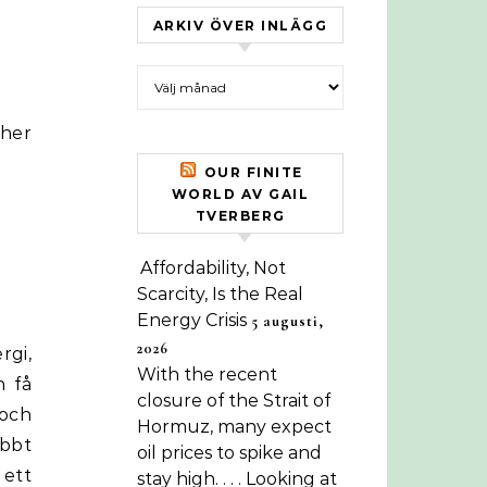
ARKIV ÖVER INLÄGG
Arkiv över inlägg
cher
OUR FINITE
WORLD AV GAIL
TVERBERG
Affordability, Not
Scarcity, Is the Real
Energy Crisis
5 augusti,
2026
gi,
With the recent
n få
closure of the Strait of
 och
Hormuz, many expect
abbt
oil prices to spike and
 ett
stay high. . . . Looking at