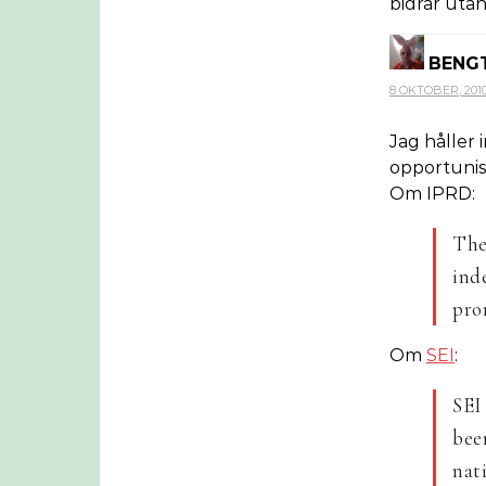
bidrar utan
BENG
8 OKTOBER, 2010 
Jag håller 
opportunist
Om IPRD:
The
ind
pro
Om
SEI
:
SEI
bee
nati