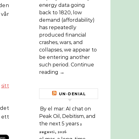
energy data going
 den
back to 1820, low
 vår
demand (affordability)
has repeatedly
produced financial
crashes, wars, and
collapses, we appear to
be entering another
such period. Continue
reading →
i
sitt
UN-DENIAL
det
By el mar: AI chat on
Peak Oil, Debitism, and
 ett
the next 5 years
2
augusti, 2026