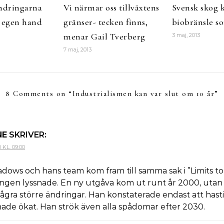
ndringarna
Vi närmar oss tillväxtens
Svensk skog k
å egen hand
gränser- tecken finns,
biobränsle s
menar Gail Tverberg
3 maj, 2013
7 maj, 2013
8 Comments on “
Industrialismen kan var slut om 10 år
”
NE
SKRIVER:
KL. 09:00
dows och hans team kom fram till samma sak i ”Limits t
ingen lyssnade. En ny utgåva kom ut runt år 2000, utan 
några större ändringar. Han konstaterade endast att has
hade ökat. Han strök även alla spådomar efter 2030.