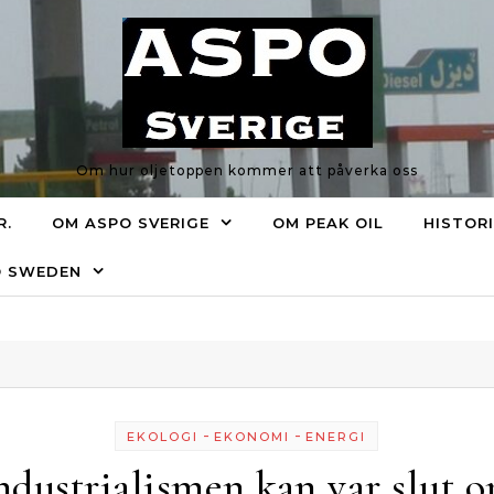
Om hur oljetoppen kommer att påverka oss
R.
OM ASPO SVERIGE
OM PEAK OIL
HISTOR
O SWEDEN
-
-
EKOLOGI
EKONOMI
ENERGI
ndustrialismen kan var slut 