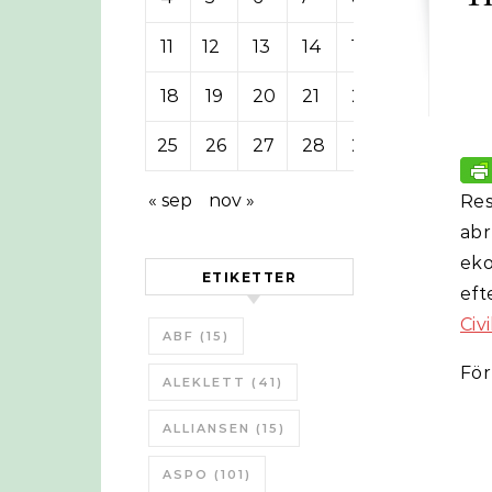
11
12
13
14
15
16
17
18
19
20
21
22
23
24
25
26
27
28
29
30
31
« sep
nov »
Res
abr
eko
ETIKETTER
eft
Civ
ABF
(15)
För
ALEKLETT
(41)
ALLIANSEN
(15)
ASPO
(101)