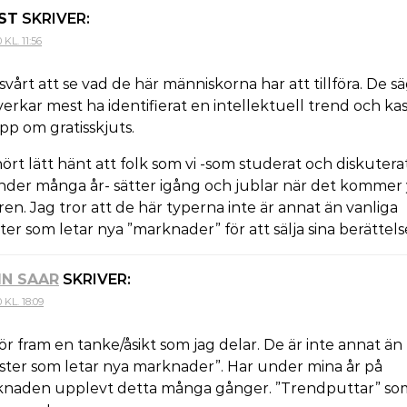
ST
SKRIVER:
KL. 11:56
e svårt att se vad de här människorna har att tillföra. De s
verkar mest ha identifierat en intellektuell trend och ka
pp om gratisskjuts.
ört lätt hänt att folk som vi -som studerat och diskutera
nder många år- sätter igång och jublar när det kommer 
ören. Jag tror att de här typerna inte är annat än vanliga
er som letar nya ”marknader” för att sälja sina berättels
IN SAAR
SKRIVER:
KL. 18:09
för fram en tanke/åsikt som jag delar. De är inte annat än
ster som letar nya marknader”. Har under mina år på
naden upplevt detta många gånger. ”Trendputtar” som