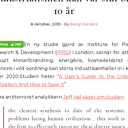
10 år
8 oktober, 2010
- By
Bengt Randers
En ny studie gjord av Institute for Po
earch & Development (
IPRD
) i London, varnar för at
upt klimatförändring, energikris, livsmedelsbrist
nomi i vild oordning kan störta industrisamhället in i 
er 2020.
Studien heter ”
A User’s Guide to the Crisi
ilization: And How to Save It
”
ra antiterrorist analytikern
Jeff Vail säger om studien
:
the clearest synthesis to date of the systemic
problems facing human civilization… this work is
the first to effectively integrate these diverse issues