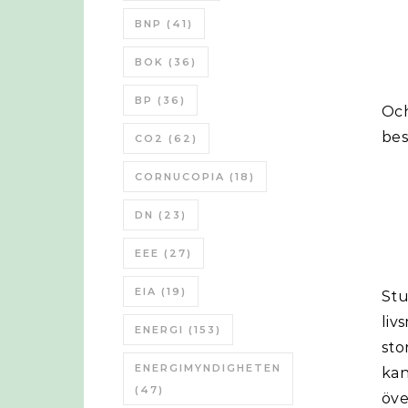
BNP
(41)
BOK
(36)
BP
(36)
Och
bes
CO2
(62)
CORNUCOPIA
(18)
DN
(23)
EEE
(27)
EIA
(19)
St
liv
ENERGI
(153)
sto
ENERGIMYNDIGHETEN
kan
(47)
öve