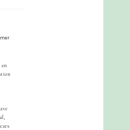
r mer
 an
ation
have
al,
ears.