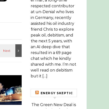
el mar, a long-time
respected contributor
at un-Denial who lives
in Germany, recently
assisted his oil industry
friend Chris to explore
peak oil, debitism, and
the next 5 years, with
an AI deep dive that
resulted in a 69 page
chat which he kindly
shared with me. I’m not
well read on debitism
but it […]
ENERGY SKEPTIC
The Green New Deal is