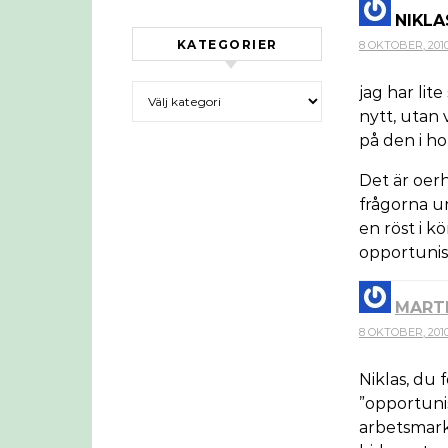
NIKLA
KATEGORIER
8 OKTOBER, 2010 
Kategorier
jag har lit
nytt, utan 
på den i ho
Det är oerh
frågorna u
en röst i k
opportunist
MART
8 OKTOBER, 2010 
Niklas, du 
”opportuni
arbetsmark