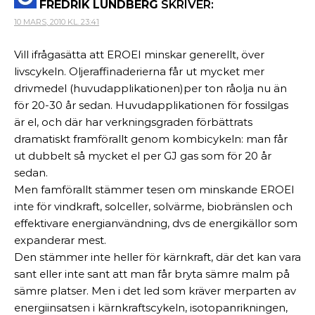
FREDRIK LUNDBERG
SKRIVER:
10 MARS, 2010 KL. 23:41
Vill ifrågasätta att EROEI minskar generellt, över
livscykeln. Oljeraffinaderierna får ut mycket mer
drivmedel (huvudapplikationen)per ton råolja nu än
för 20-30 år sedan. Huvudapplikationen för fossilgas
är el, och där har verkningsgraden förbättrats
dramatiskt framförallt genom kombicykeln: man får
ut dubbelt så mycket el per GJ gas som för 20 år
sedan.
Men famförallt stämmer tesen om minskande EROEI
inte för vindkraft, solceller, solvärme, biobränslen och
effektivare energianvändning, dvs de energikällor som
expanderar mest.
Den stämmer inte heller för kärnkraft, där det kan vara
sant eller inte sant att man får bryta sämre malm på
sämre platser. Men i det led som kräver merparten av
energiinsatsen i kärnkraftscykeln, isotopanrikningen,