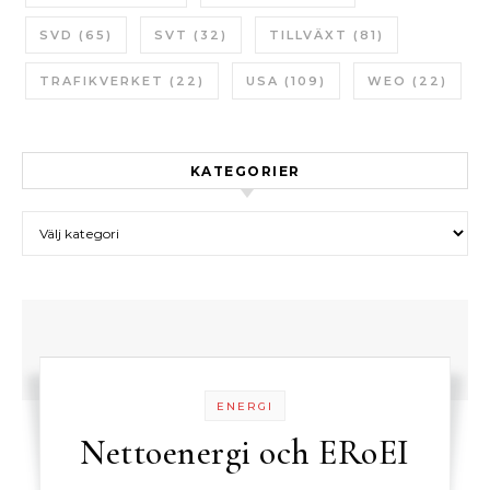
SVD
(65)
SVT
(32)
TILLVÄXT
(81)
TRAFIKVERKET
(22)
USA
(109)
WEO
(22)
KATEGORIER
Kategorier
ENERGI
Nettoenergi och ERoEI