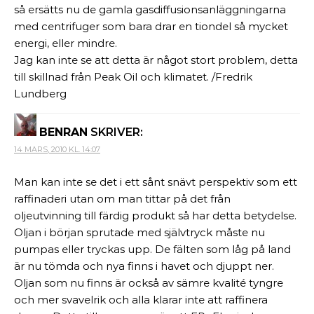
så ersätts nu de gamla gasdiffusionsanläggningarna
med centrifuger som bara drar en tiondel så mycket
energi, eller mindre.
Jag kan inte se att detta är något stort problem, detta
till skillnad från Peak Oil och klimatet. /Fredrik
Lundberg
BENRAN
SKRIVER:
14 MARS, 2010 KL. 14:07
Man kan inte se det i ett sånt snävt perspektiv som ett
raffinaderi utan om man tittar på det från
oljeutvinning till färdig produkt så har detta betydelse.
Oljan i början sprutade med självtryck måste nu
pumpas eller tryckas upp. De fälten som låg på land
är nu tömda och nya finns i havet och djuppt ner.
Oljan som nu finns är också av sämre kvalité tyngre
och mer svavelrik och alla klarar inte att raffinera