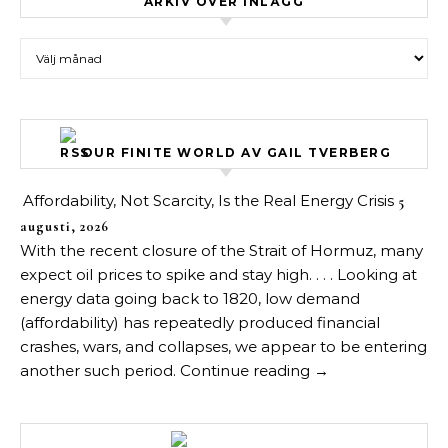
ARKIV ÖVER INLÄGG
Arkiv över inlägg
OUR FINITE WORLD AV GAIL TVERBERG
Affordability, Not Scarcity, Is the Real Energy Crisis
5
augusti, 2026
With the recent closure of the Strait of Hormuz, many
expect oil prices to spike and stay high. . . . Looking at
energy data going back to 1820, low demand
(affordability) has repeatedly produced financial
crashes, wars, and collapses, we appear to be entering
another such period. Continue reading →