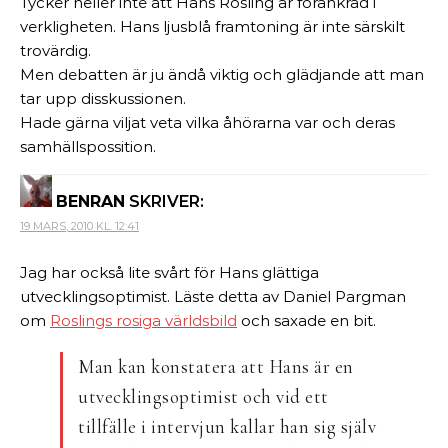
Tycker heller inte att Hans Rosling är förankrad i
verkligheten. Hans ljusblå framtoning är inte särskilt
trovärdig.
Men debatten är ju ändå viktig och glädjande att man
tar upp disskussionen.
Hade gärna viljat veta vilka åhörarna var och deras
samhällspossition.
BENRAN
SKRIVER:
19 MARS, 2010 KL. 12:41
Jag har också lite svårt för Hans glättiga
utvecklingsoptimist. Läste detta av Daniel Pargman
om
Roslings rosiga världsbild
och saxade en bit.
Man kan konstatera att Hans är en
utvecklingsoptimist och vid ett
tillfälle i intervjun kallar han sig själv