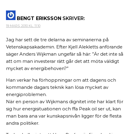
BENGT ERIKSSON
SKRIVER:
19 MARS, 2010 KL. 11:10
Jag har sett de tre delarna av seminarierna på
Vetenskapsakademin. Efter Kjell Alekletts anförande
säger Anders Wijkman ungefär så här: ”Är det inte så
att om man investerar rätt går det att möta väldigt
mycket av energibehoven?”
Han verkar ha förhoppningar om att dagens och
kommande dagars teknik kan lösa mycket av
energiproblemen.
När en person av Wijkmans dignitet inte har klart för
sig hur energisituationen och ffa Peak oil ser ut, kan
man bara ana var kunskapsnivån ligger för de flesta
andra politiker.