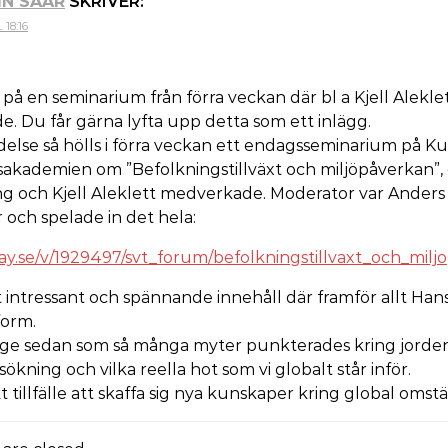
IN SAAR
SKRIVER:
 18:16
 på en seminarium från förra veckan där bl a Kjell Alekle
. Du får gärna lyfta upp detta som ett inlägg.
delse så hölls i förra veckan ett endagsseminarium på K
akademien om ”Befolkningstillväxt och miljöpåverkan”,
ng och Kjell Aleklett medverkade. Moderator var Anders
 och spelade in det hela:
play.se/v/1929497/svt_forum/befolkningstillvaxt_och_mil
 intressant och spännande innehåll där framför allt Han
form.
nge sedan som så många myter punkterades kring jorde
ökning och vilka reella hot som vi globalt står inför.
 tillfälle att skaffa sig nya kunskaper kring global omstä