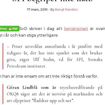
17 mars, 2010
- By
Bengt Randers
SvD skriver i dag att
bensinpriset
är ovan
t i år och kan stiga ytterligare.
– Priset utvecklas annorlunda i år jämfört med
tidigare år, det har inte sjunkit som det brukar
göra, säger Ulf Svahn, vd för SPI, Svenska
Petroleum institutet.
 han är inte ensam om att inte riktigt förstå varför.
Göran Lindblå som är
styrelseordförande på
OKQ8 säger att det är nervöst på marknaden och
att oljepriset ”fladdrar upp och ner”.