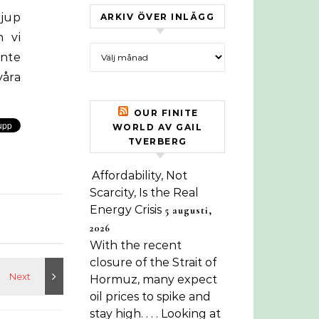
djup
ARKIV ÖVER INLÄGG
h vi
Arkiv över inlägg
inte
våra
OUR FINITE
WORLD AV GAIL
TVERBERG
Affordability, Not
Scarcity, Is the Real
Energy Crisis
5 augusti,
2026
With the recent
closure of the Strait of
Hormuz, many expect
oil prices to spike and
stay high. . . . Looking at