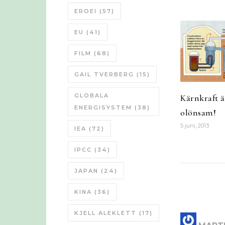
EROEI
(57)
EU
(41)
FILM
(68)
GAIL TVERBERG
(15)
GLOBALA
Kärnkraft är
ENERGISYSTEM
(38)
olönsam!
5 juni, 2013
IEA
(72)
IPCC
(34)
JAPAN
(24)
KINA
(36)
KJELL ALEKLETT
(17)