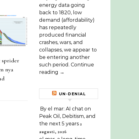
energy data going
back to 1820, low
demand (affordability)
has repeatedly
produced financial
crashes, wars, and
collapses, we appear to
be entering another
 sprider
such period. Continue
m nya
reading →
nd
UN-DENIAL
By el mar: AI chat on
Peak Oil, Debitism, and
the next 5 years
2
augusti, 2026