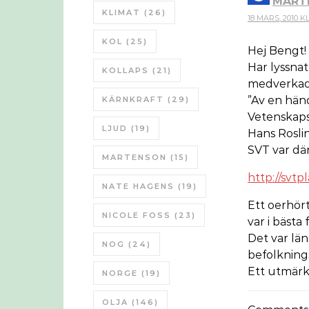
MART
KLIMAT
(26)
18 MARS, 2010 KL.
KOL
(25)
Hej Bengt!
Har lyssnat
KOLLAPS
(21)
medverkade
”Av en hän
KÄRNKRAFT
(29)
Vetenskaps
LJUD
(19)
Hans Rosli
SVT var där
MARTENSON
(15)
http://svt
NATE HAGENS
(19)
Ett oerhört
NICOLE FOSS
(23)
var i bästa 
Det var lä
NOG
(24)
befolknings
Ett utmärkt
NORGE
(19)
OLJA
(146)