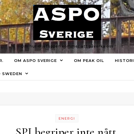
Om hur oljetoppen kommer att påverka oss
R.
OM ASPO SVERIGE
OM PEAK OIL
HISTOR
O SWEDEN
ENERGI
SPI begriper inte nått.