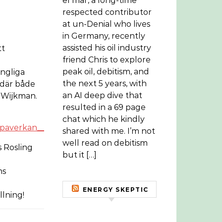
el mar, a long-time
respected contributor
at un-Denial who lives
in Germany, recently
assisted his oil industry
tt
friend Chris to explore
peak oil, debitism, and
ungliga
the next 5 years, with
 där både
an AI deep dive that
 Wijkman.
resulted in a 69 page
chat which he kindly
jopaverkan__del_2
shared with me. I’m not
well read on debitism
s Rosling
but it […]
ns
ENERGY SKEPTIC
llning!