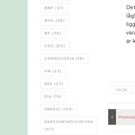
Det
BNP
(41)
låg
BOK
(36)
lig
var
BP
(36)
är 
CO2
(62)
CORNUCOPIA
(18)
DN
(23)
EEE
(27)
OKQ8
EIA
(19)
ENERGI
(153)
ENERGIMYNDIGHETEN
(47)