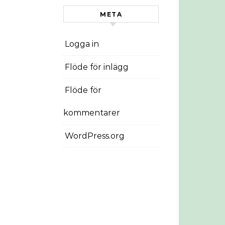
META
Logga in
Flöde för inlägg
Flöde för
kommentarer
WordPress.org