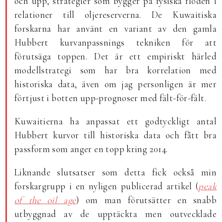
och upp, strategier som bygger på fysiska flöden i
relationer till oljereserverna. De Kuwaitiska
forskarna har använt en variant av den gamla
Hubbert kurvanpassnings tekniken för att
förutsäga toppen. Det är ett empiriskt härled
modellstrategi som har bra korrelation med
historiska data, även om jag personligen är mer
förtjust i botten upp-prognoser med fält-för-fält.
Kuwaitierna ha anpassat ett godtyckligt antal
Hubbert kurvor till historiska data och fått bra
passform som anger en topp kring 2014.
Liknande slutsatser som detta fick också min
forskargrupp i en nyligen publicerad artikel (
peak
of the oil age
) om man förutsätter en snabb
utbyggnad av de upptäckta men outvecklade