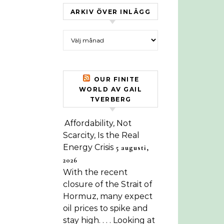
ARKIV ÖVER INLÄGG
Arkiv över inlägg
OUR FINITE
WORLD AV GAIL
TVERBERG
Affordability, Not
Scarcity, Is the Real
Energy Crisis
5 augusti,
2026
With the recent
closure of the Strait of
Hormuz, many expect
oil prices to spike and
stay high. . . . Looking at