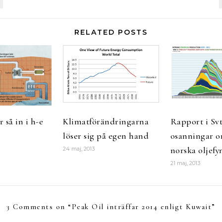
RELATED POSTS
 så in i h-e
Klimatförändringarna
Rapport i Svt
löser sig på egen hand
osanningar o
norska oljefy
24 maj, 2013
21 maj, 2013
3 Comments on “
Peak Oil inträffar 2014 enligt Kuwait
”