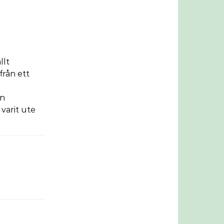
llt
från ett
en
 varit ute