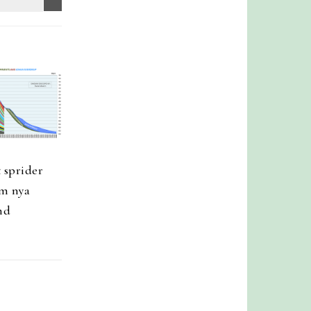
 sprider
m nya
nd