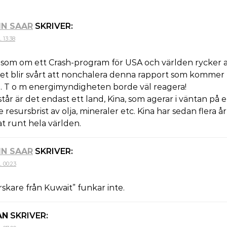
IN SAAR
SKRIVER:
 13:38
 som om ett Crash-program för USA och världen rycker a
et blir svårt att nonchalera denna rapport som kommer 
 T o m energimyndigheten borde väl reagera!
står är det endast ett land, Kina, som agerar i väntan på 
resursbrist av olja, mineraler etc. Kina har sedan flera år
t runt hela världen.
IN SAAR
SKRIVER:
. 00:23
skare från Kuwait” funkar inte.
AN
SKRIVER: