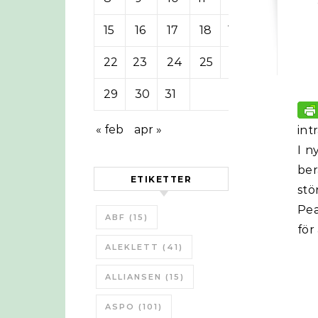
15
16
17
18
19
20
21
22
23
24
25
26
27
28
29
30
31
« feb
apr »
int
I n
ber
ETIKETTER
stö
Pea
ABF
(15)
för
ALEKLETT
(41)
ALLIANSEN
(15)
ASPO
(101)