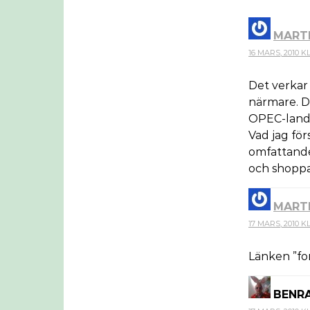
MART
16 MARS, 2010 KL.
Det verkar
närmare. D
OPEC-land.
Vad jag för
omfattande 
och shoppa
MART
17 MARS, 2010 KL
Länken ”for
BENR