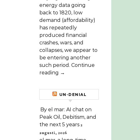
energy data going
back to 1820, low
demand (affordability)
has repeatedly
produced financial
crashes, wars, and
collapses, we appear to
be entering another
such period. Continue
reading →
UN-DENIAL
By el mar: AI chat on
Peak Oil, Debitism, and
the next 5 years
2
augusti, 2026