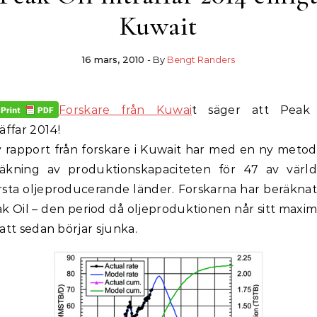
Kuwait
16 mars, 2010
- By
Bengt Randers
Forskare från Kuwai
t säger att Peak 
räffar 2014!
y rapport från forskare i Kuwait har med en ny metod
äkning av produktionskapaciteten för 47 av värl
rsta oljeproducerande länder. Forskarna har beräknat
k Oil – den period då oljeproduktionen når sitt max
 att sedan börjar sjunka.