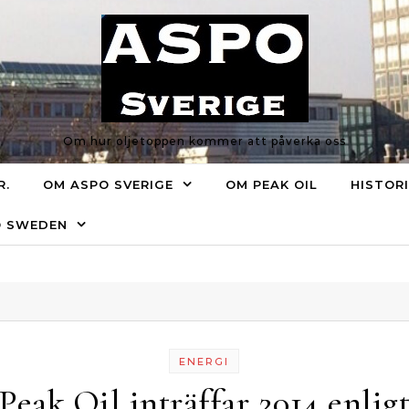
Om hur oljetoppen kommer att påverka oss
R.
OM ASPO SVERIGE
OM PEAK OIL
HISTOR
O SWEDEN
ENERGI
Peak Oil inträffar 2014 enlig