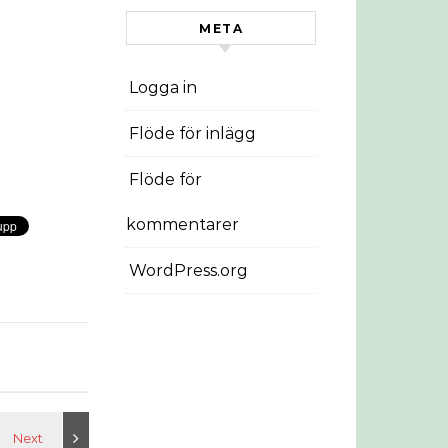
META
Logga in
Flöde för inlägg
Flöde för
kommentarer
WordPress.org