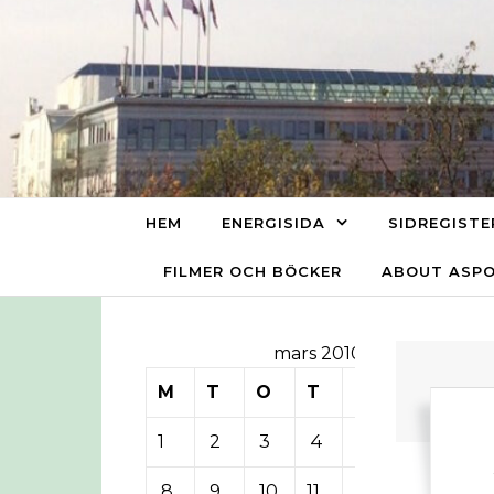
Skip to content
HEM
ENERGISIDA
SIDREGISTE
FILMER OCH BÖCKER
ABOUT ASP
mars 2010
M
T
O
T
F
L
S
1
2
3
4
5
6
7
8
9
10
11
12
13
14