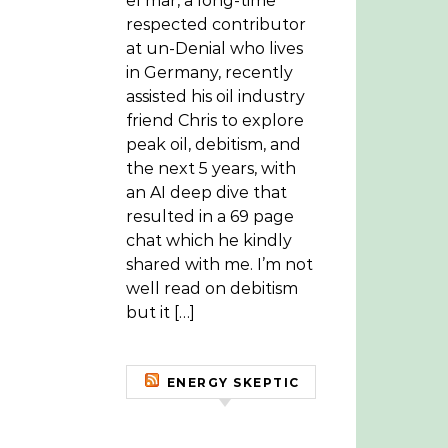
el mar, a long-time
respected contributor
at un-Denial who lives
in Germany, recently
assisted his oil industry
friend Chris to explore
peak oil, debitism, and
the next 5 years, with
an AI deep dive that
resulted in a 69 page
chat which he kindly
shared with me. I’m not
well read on debitism
but it […]
ENERGY SKEPTIC