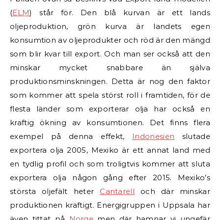
(
ELM
) står för. Den blå kurvan är ett lands
oljeproduktion, grön kurva är landets egen
konsumtion av oljeprodukter och röd är den mängd
som blir kvar till export. Och man ser också att den
minskar mycket snabbare än själva
produktionsminskningen.
Detta är nog den faktor
som kommer att spela störst roll i framtiden, för de
flesta länder som exporterar olja har också en
kraftig ökning av konsumtionen. Det finns flera
exempel på denna effekt,
Indonesien
slutade
exportera olja 2005, Mexiko är ett annat land med
en tydlig profil och som troligtvis kommer att sluta
exportera olja någon gång efter 2015. Mexiko’s
största oljefält heter
Cantarell
och där minskar
produktionen kraftigt. Energigruppen i Uppsala har
även tittat på
Norge
men där hamnar vi ungefär