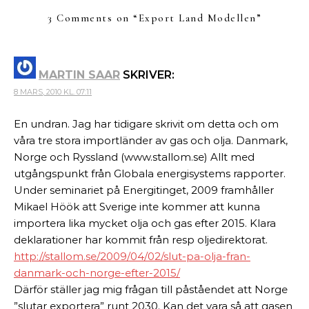
3 Comments on “
Export Land Modellen
”
MARTIN SAAR
SKRIVER:
8 MARS, 2010 KL. 07:11
En undran. Jag har tidigare skrivit om detta och om
våra tre stora importländer av gas och olja. Danmark,
Norge och Ryssland (www.stallom.se) Allt med
utgångspunkt från Globala energisystems rapporter.
Under seminariet på Energitinget, 2009 framhåller
Mikael Höök att Sverige inte kommer att kunna
importera lika mycket olja och gas efter 2015. Klara
deklarationer har kommit från resp oljedirektorat.
http://stallom.se/2009/04/02/slut-pa-olja-fran-
danmark-och-norge-efter-2015/
Därför ställer jag mig frågan till påståendet att Norge
”slutar exportera” runt 2030. Kan det vara så att gasen