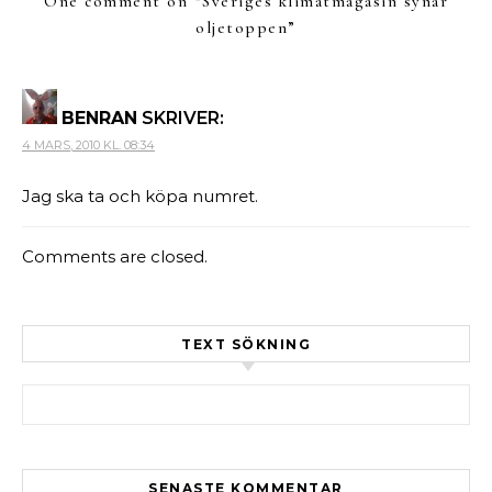
One comment on “
Sveriges klimatmagasin synar
oljetoppen
”
BENRAN
SKRIVER:
4 MARS, 2010 KL. 08:34
Jag ska ta och köpa numret.
Comments are closed.
TEXT SÖKNING
Sök efter:
SENASTE KOMMENTAR