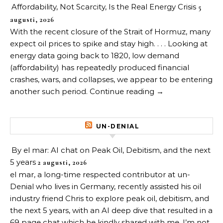
Affordability, Not Scarcity, Is the Real Energy Crisis
5
augusti, 2026
With the recent closure of the Strait of Hormuz, many
expect oil prices to spike and stay high. . . . Looking at
energy data going back to 1820, low demand
(affordability) has repeatedly produced financial
crashes, wars, and collapses, we appear to be entering
another such period. Continue reading →
UN-DENIAL
By el mar: AI chat on Peak Oil, Debitism, and the next
5 years
2 augusti, 2026
el mar, a long-time respected contributor at un-
Denial who lives in Germany, recently assisted his oil
industry friend Chris to explore peak oil, debitism, and
the next 5 years, with an AI deep dive that resulted in a
69 page chat which he kindly shared with me. I’m not