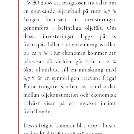
i WEO 2008 att prognosen nu talar om
en sjunkande oljeutbud på runt 6,7 %
årligen förutsatt att investeringar
genomförs i befintliga oljefält. Om
dessa investeringar läggs på is
förutspås fallet i oljeutvinning istället
bli ca 9 %! Hur ekonomin kommer att
påverkas då världen går från ca 2 %
ökat oljeutbud till en minskning med
6,7 % är en synnerligen relevant fråga!
Flera tidigare studier av sambandet
mellan oljekonsumtion och ekonomisk
tillväxt visar på ett mycket intimt
förhållande.
Dessa frågor kommer bl a upp i ljuset
av den bild WEO 2008 målar upp: