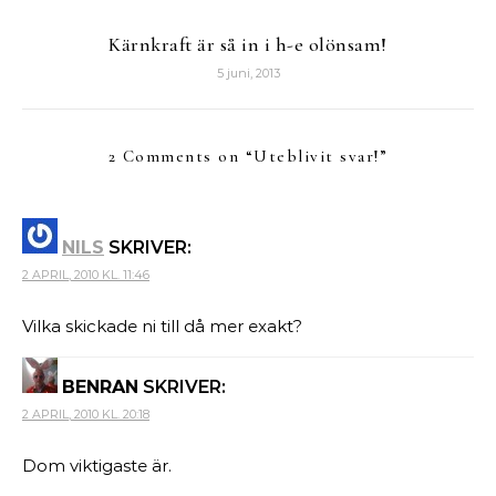
Kärnkraft är så in i h-e olönsam!
5 juni, 2013
2 Comments on “
Uteblivit svar!
”
NILS
SKRIVER:
2 APRIL, 2010 KL. 11:46
Vilka skickade ni till då mer exakt?
BENRAN
SKRIVER:
2 APRIL, 2010 KL. 20:18
Dom viktigaste är.