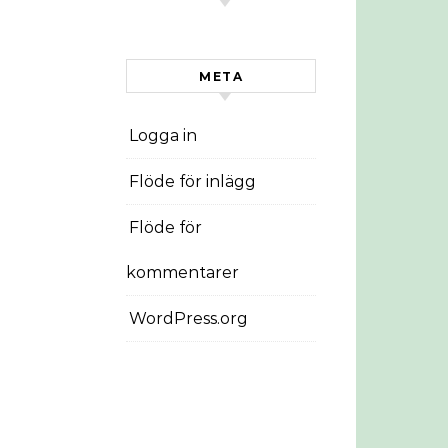
META
Logga in
Flöde för inlägg
Flöde för
kommentarer
WordPress.org