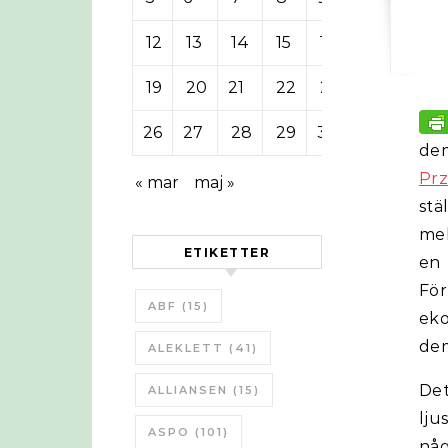
12
13
14
15
16
17
18
19
20
21
22
23
24
25
26
27
28
29
30
de
Prz
« mar
maj »
stä
mel
ETIKETTER
en
Fö
ABF
(15)
eko
dem
ALEKLETT
(41)
Det
ALLIANSEN
(15)
lju
ASPO
(101)
någ