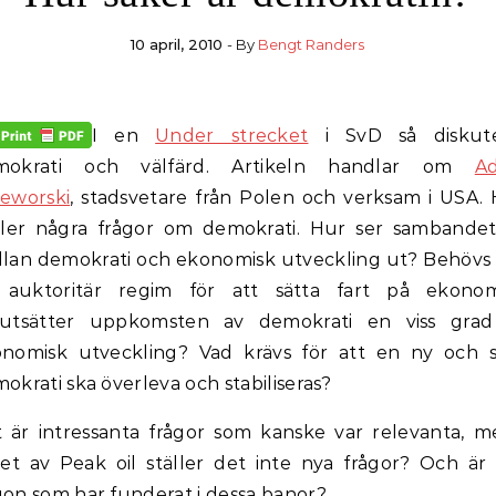
10 april, 2010
- By
Bengt Randers
I en
Under strecket
i SvD så diskute
mokrati och välfärd. Artikeln handlar om
A
eworski
, stadsvetare från Polen och verksam i USA.
ller några frågor om demokrati. Hur ser sambande
lan demokrati och ekonomisk utveckling ut? Behövs
 auktoritär regim för att sätta fart på ekonom
rutsätter uppkomsten av demokrati en viss grad
nomisk utveckling? Vad krävs för att en ny och 
okrati ska överleva och stabiliseras?
 är intressanta frågor som kanske var relevanta, m
set av Peak oil ställer det inte nya frågor? Och är
on som har funderat i dessa banor?