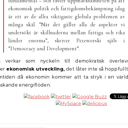
fundamental – och fäster uppmärksamheten på att
ekonomisk politik och fattigdomsbekämpning idag
är ett av de allra viktigaste globala problemen av
många skäl. ”När det gäller alla de aspekter vi
undersökt är skillnaderna mellan fattiga och rika
länder enorma”, skriver Przeworski själv i
”Democracy and Development”.
t verkar som nyckeln till demokratisk överlev
ter
ekonomisk utveckling,
det låter inte så hoppfullt
mtiden då ekonomin kommer att ta stryk i en värl
skande energiflöden.