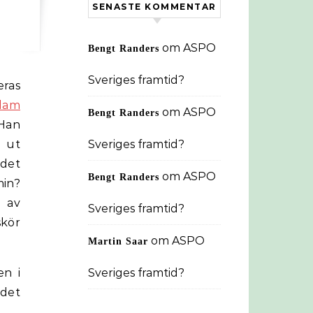
SENASTE KOMMENTAR
om
ASPO
Bengt Randers
Sveriges framtid?
ras
dam
om
ASPO
Bengt Randers
 Han
t ut
Sveriges framtid?
 det
om
ASPO
Bengt Randers
in?
 av
Sveriges framtid?
skör
om
ASPO
Martin Saar
en i
Sveriges framtid?
 det