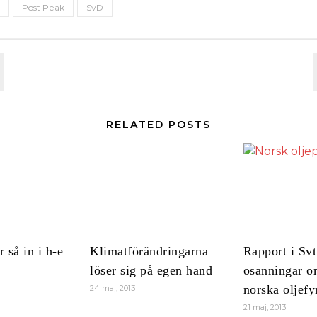
Post Peak
SvD
RELATED POSTS
 så in i h-e
Klimatförändringarna
Rapport i Svt
löser sig på egen hand
osanningar o
norska oljef
24 maj, 2013
21 maj, 2013