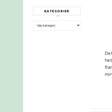
KATEGORIER
Kategorier
De
he
fra
min