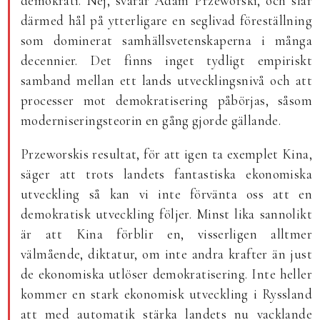
demokrati. Nej, svarar Adam Przeworski, och slår
därmed hål på ytterligare en seglivad föreställning
som dominerat samhällsvetenskaperna i många
decennier. Det finns inget tydligt empiriskt
samband mellan ett lands utvecklingsnivå och att
processer mot demokratisering påbörjas, såsom
moderniseringsteorin en gång gjorde gällande.
Przeworskis resultat, för att igen ta exemplet Kina,
säger att trots landets fantastiska ekonomiska
utveckling så kan vi inte förvänta oss att en
demokratisk utveckling följer. Minst lika sannolikt
är att Kina förblir en, visserligen alltmer
välmående, diktatur, om inte andra krafter än just
de ekonomiska utlöser demokratisering. Inte heller
kommer en stark ekonomisk utveckling i Ryssland
att med automatik stärka landets nu vacklande