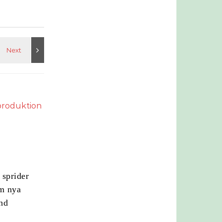
 sprider
m nya
ynd