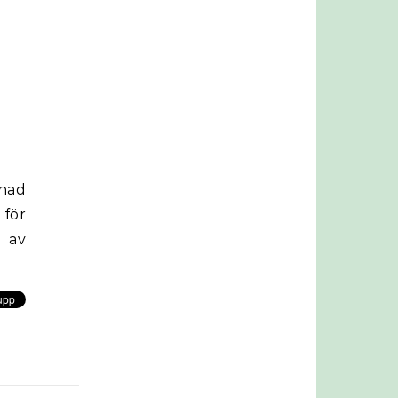
nad
 för
d av