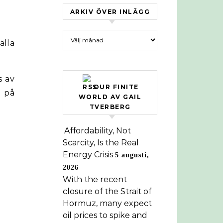
ARKIV ÖVER INLÄGG
Arkiv över inlägg
älla
s av
OUR FINITE
n på
WORLD AV GAIL
TVERBERG
Affordability, Not
Scarcity, Is the Real
Energy Crisis
5 augusti,
2026
With the recent
closure of the Strait of
Hormuz, many expect
oil prices to spike and