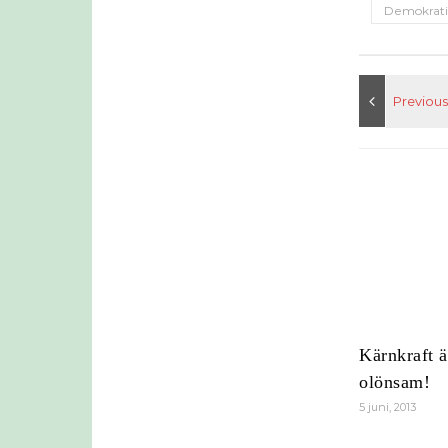
Demokrati
Kärnkraft är
olönsam!
5 juni, 2013