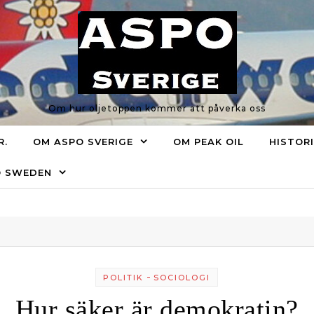
Om hur oljetoppen kommer att påverka oss
R.
OM ASPO SVERIGE
OM PEAK OIL
HISTOR
O SWEDEN
-
POLITIK
SOCIOLOGI
Hur säker är demokratin?