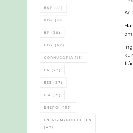
BNP
(41)
Är 
BOK
(36)
Har
BP
(36)
om 
CO2
(62)
Ing
kun
CORNUCOPIA
(18)
frå
DN
(23)
EEE
(27)
EIA
(19)
ENERGI
(153)
ENERGIMYNDIGHETEN
(47)